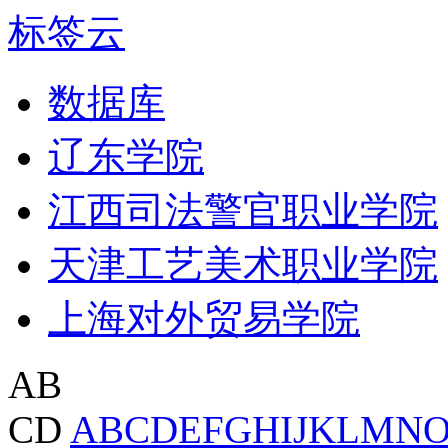
标签云
数据库
辽东学院
江西司法警官职业学院
天津工艺美术职业学院
上海对外贸易学院
AB
CD
A
B
C
D
E
F
G
H
I
J
K
L
M
N