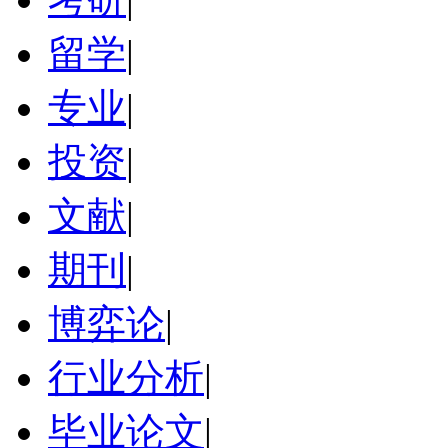
留学
|
专业
|
投资
|
文献
|
期刊
|
博弈论
|
行业分析
|
毕业论文
|