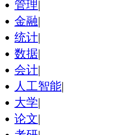
管理
|
金融
|
统计
|
数据
|
会计
|
人工智能
|
大学
|
论文
|
考研
|