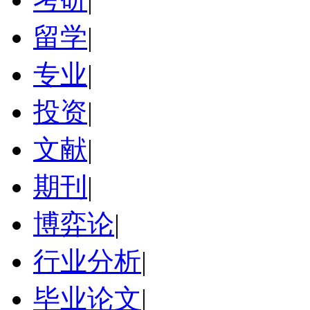
留学
|
专业
|
投资
|
文献
|
期刊
|
博弈论
|
行业分析
|
毕业论文
|