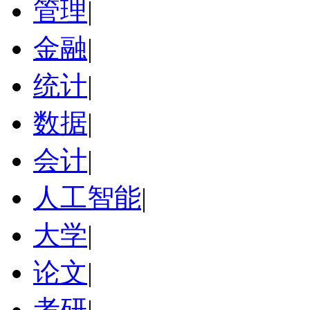
管理
|
金融
|
统计
|
数据
|
会计
|
人工智能
|
大学
|
论文
|
考研
|