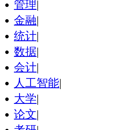
管理
|
金融
|
统计
|
数据
|
会计
|
人工智能
|
大学
|
论文
|
考研
|