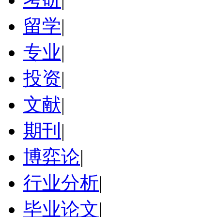
留学
|
专业
|
投资
|
文献
|
期刊
|
博弈论
|
行业分析
|
毕业论文
|