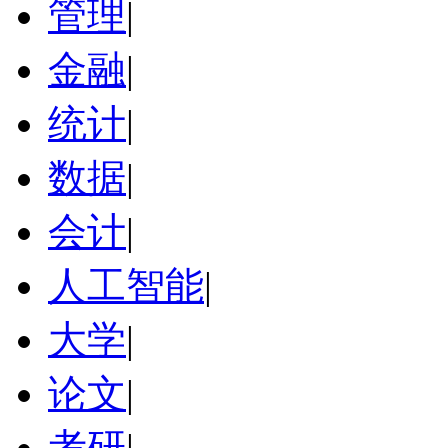
管理
|
金融
|
统计
|
数据
|
会计
|
人工智能
|
大学
|
论文
|
考研
|