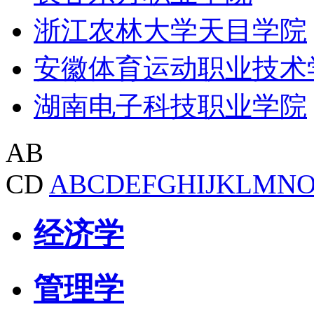
浙江农林大学天目学院
安徽体育运动职业技术
湖南电子科技职业学院
AB
CD
A
B
C
D
E
F
G
H
I
J
K
L
M
N
经济学
管理学