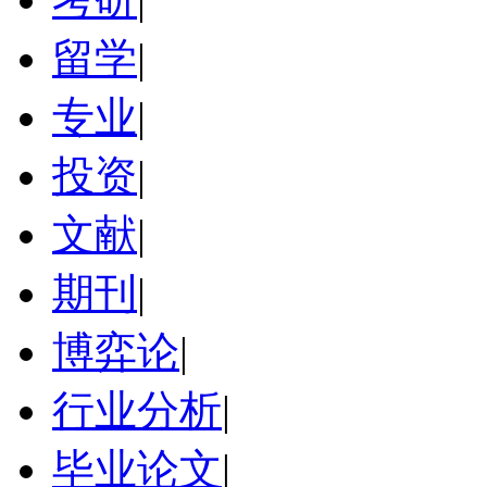
留学
|
专业
|
投资
|
文献
|
期刊
|
博弈论
|
行业分析
|
毕业论文
|