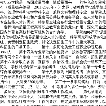
职业学院是一所因质量而生、随质量而兴 的特色高职院校。2
《质量振兴纲要（2011-2020年）》之际，省教育厅批准学
科、管理学科和法学学科专业，兼顾文科和理科专业，使学院成
高等职业教育中心和产业发展公共技术服务平台。在人才培养目
专业技能人才的需求，特别是全社会各行业对质量专业人才的需
，发挥河南质量工程高等职业教育集团的龙头作用，深化同企业
国内外著名高校和教育机构的合作办学。 学院始终严守“质量
，努力使学院成为培养质量专业人才的摇篮、科学研究和成果转
组，负责制定招生政策，讨论决定招生工作中的重大事宜。 
专科招生的日常工作。 第十二条河南质量工程职业学院纪委
生3860人 第十四条专业录取的体检要求，按照教育部和卫生
要有两个公布渠道：一是由有关省（直辖市、自治区）招生管理
十六条录取在各省、直辖市、自治区招生委员会统一组织下进
愿优先，学校对报考第一志愿的考生，优先满足考生的第一专业
素综合考虑安排专业。 第十八条原则上同意各省（自治区、直
符合录取条件或有徇私舞弊行为者，取消其入学资格或学籍，
收专业），文科类3300元/年。 第二十一条学院奖励：目前
和完善了“奖、贷、助、减、补”等并举的多位一体的学生资助
位、多层次、立体化的困难学生资助工作格局。 第七章附则
活动的中介机构或个人，我院将依法追究其责任。望考生和家长
据。学院以往有关招生工作的要求、规定如与本章程相冲突，以