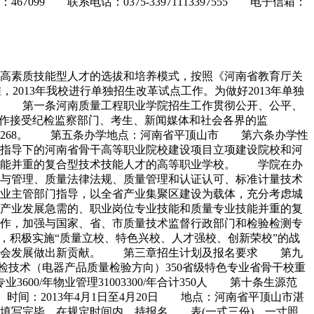
 联系电话：0375-33971113397555 电子信箱：
高素质技能型人才的选拔和培养模式，按照《河南省教育厅关
，2013年我校进行单独招生改革试点工作。为做好2013年单独
。 第一条河南质量工程职业学院招生工作贯彻公开、公平、
作接受纪检监察部门、考生、新闻媒体和社会各界的监
6268。 第五条办学地点：河南省平顶山市 第六条办学性
指导下的河南省骨干高等职业院校建设项目立项建设院校和河
技能并重的复合型技术技能人才的高等职业学校。 学院在办
与管理、质量法律法规、质量管理和认证认可、标准计量技术
业主管部门指导，以全省产业集聚区建设为载体，充分考虑城
产业发展急需的、职业岗位专业技能和质量专业技能并重的复
作，加强与国家、省、市质量技术监督行政部门和检验检测专
，积极实施“质量立校、特色兴校、人才强校、创新荣校”的战
和社会发展做出新贡献。 第三章招生计划及报名要求 第九
年商检技术（电器产品质量检验方向）350省级特色专业省骨干校重
600/年物业管理31003300/年合计350人 第十条生源范
间：2013年4月1日至4月20日 地点：河南省平顶山市湛
填写完毕，在规定时间内，持报名 表(一式三份)、一寸照