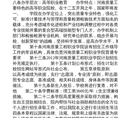
八条办学层次：高等职业教育 办学特点：河南质量工程
要特色的高等职业院校。在十二五开局之年，国家即将发布
一。 学院在办学定位上，突出质量专业特色，强化工
可、标准计量技术与管理和质量检测检验技术方面知名的
载体，充分考虑城市化进程和产业结构调整过程中对各类
专业技能并重的复合型高端技能型专门人才。办学机制上
部门和检验检测专业机构、研究单位的联系，稳步开展与
校、创新荣校”的战略，坚持科学发展，提高办学水平
职责 第十条河南质量工程职业学院设有招生工作领导
工作的常设机构，具体负责河南质量工程职业学院普通
要求 第十三条2012年河南质量工程职业学院计划招
补充规定执行。 第十五条计划公布形式：招生计划主
校招生网站等形式向社会公布。 第五章录取原则 第
以高考成绩为依据，实行“志愿清，专业清”原则，即志
照专业志愿、基准成绩、相关科目成绩、身体条件等因
做法。 第十九条新生入校后，学校将进行复查，对不
他 第二十条学费标准：理工类3600元/年（含文理兼
措施。 第二十二条学院高度重视并采取得力措施，构建
生自主贷款相结合、院内帮扶与社会捐助相结合的全方
个人进行招生录取工作，对以我院名义进行非法招生等
四条本章程以国家法律、法规、规章和上级有关政策为依