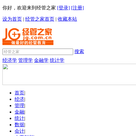
你好，欢迎来到经管之家
[登录]
[注册]
设为首页
|
经管之家首页
|
收藏本站
搜索
经济学
管理学
金融学
统计学
首页
|
经济
|
管理
|
金融
|
统计
|
数据
|
会计
|