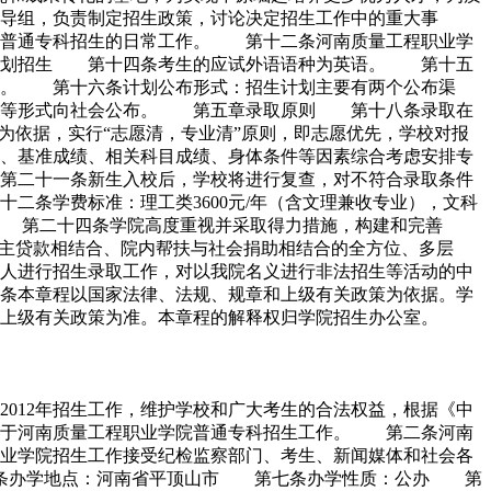
导组，负责制定招生政策，讨论决定招生工作中的重大事
院普通专科招生的日常工作。 第十二条河南质量工程职业学
院计划招生 第十四条考生的应试外语语种为英语。 第十五
行。 第十六条计划公布形式：招生计划主要有两个公布渠
网站等形式向社会公布。 第五章录取原则 第十八条录取在
为依据，实行“志愿清，专业清”原则，即志愿优先，学校对报
、基准成绩、相关科目成绩、身体条件等因素综合考虑安排专
第二十一条新生入校后，学校将进行复查，对不符合录取条件
条学费标准：理工类3600元/年（含文理兼收专业），文科
。 第二十四条学院高度重视并采取得力措施，构建和完善
自主贷款相结合、院内帮扶与社会捐助相结合的全方位、多层
人进行招生录取工作，对以我院名义进行非法招生等活动的中
条本章程以国家法律、法规、规章和上级有关政策为依据。学
上级有关政策为准。本章程的解释权归学院招生办公室。
012年招生工作，维护学校和广大考生的合法权益，根据《中
用于河南质量工程职业学院普通专科招生工作。 第二条河南
业学院招生工作接受纪检监察部门、考生、新闻媒体和社会各
六条办学地点：河南省平顶山市 第七条办学性质：公办 第