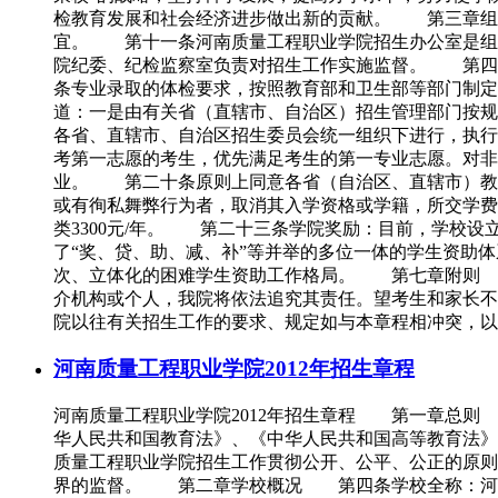
检教育发展和社会经济进步做出新的贡献。 第三章组
宜。 第十一条河南质量工程职业学院招生办公室是组
院纪委、纪检监察室负责对招生工作实施监督。 第四
条专业录取的体检要求，按照教育部和卫生部等部门制
道：一是由有关省（直辖市、自治区）招生管理部门按
各省、直辖市、自治区招生委员会统一组织下进行，执行
考第一志愿的考生，优先满足考生的第一专业志愿。对非
业。 第二十条原则上同意各省（自治区、直辖市）教
或有徇私舞弊行为者，取消其入学资格或学籍，所交学费
类3300元/年。 第二十三条学院奖励：目前，学校
了“奖、贷、助、减、补”等并举的多位一体的学生资助
次、立体化的困难学生资助工作格局。 第七章附则 
介机构或个人，我院将依法追究其责任。望考生和家长
院以往有关招生工作的要求、规定如与本章程相冲突，以
河南质量工程职业学院2012年招生章程
河南质量工程职业学院2012年招生章程 第一章总则
华人民共和国教育法》、《中华人民共和国高等教育法
质量工程职业学院招生工作贯彻公开、公平、公正的原
界的监督。 第二章学校概况 第四条学校全称：河