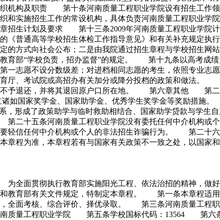
织机构及职责 第十条河南质量工程职业学院设有招生工作领
织和实施招生工作的常设机构，具体负责河南质量工程职业学
章招生计划及要求 第十三条2009年河南质量工程职业学
定的《普通高等学校招生体检工作指导意见》和有关补充规定执
规定的方式向社会公布；二是由我院通过招生章程与学校招生
教育部“学校负责，招办监督”的规定。 第十九条以高考成绩
第一志愿不设分数级差；对进档相同志愿的考生，依照专业志愿
育厅、考试院或高招办有关加分或降分投档的政策和做法。 
不予退还，并将其退回原户口所在地。 第六章其他 第二十二
设立诸如国家奖学金、国家助学金、优秀学生奖学金等奖励措施
体系，形成了政策助学与临时救助相结合、国家助学贷款与学生
第二十五条河南质量工程职业学院没有委托任何中介机构或个
不要轻信任何中介机构或个人的非法招生诈骗行为。 第二十六
本章程为准，本章程若有与国家有关政策不一致之处，以国家和
 为全面贯彻执行教育部实施阳光工程、依法治招的精神，做好2
》和教育部有关文件规定，特制定本章程。 第一条本章程适
则，全面考核、综合评价、择优录取。 第三条河南质量工程职
南质量工程职业学院 第五条学校国标代码：13564 第