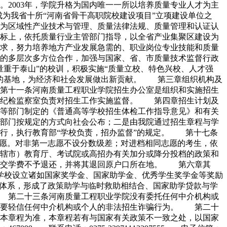
003年，学院升格为国内唯一一所以培养质量专业人才为主
院成为我省十所“河南省骨干高职院校建设项目”立项建设单位之
为区域性产业技术与管理、质量法律法规、质量管理和认证认
标上，依托质量行业主管部门指导，以全省产业集聚区建设为
求，努力培养地方产业发展急需的、职业岗位专业技能和质量
的多层次多方位合作，加强与国家、省、市质量技术监督行政
重于泰山”的校训，积极实施“质量立校、特色兴校、人才强
化的基地，为经济和社会发展做出新贡献。 第三章组织机构及
第十一条河南质量工程职业学院招生办公室是组织和实施招生
、纪检监察室负责对招生工作实施监督。 第四章招生计划及
部等部门制定的《普通高等学校招生体检工作指导意见》和有关
部门按规定的方式向社会公布；二是由我院通过招生章程与学
行，执行教育部“学校负责，招办监督”的规定。 第十七条
志愿。对非第一志愿不设分数级差；对进档相同志愿的考生，依
辖市）教育厅、考试院或高招办有关加分或降分投档的政策和
所交学费不予退还，并将其退回原户口所在地。 第六章其
，学校设立诸如国家奖学金、国家助学金、优秀学生奖学金等奖励
体系，形成了政策助学与临时救助相结合、国家助学贷款与学
 第二十三条河南质量工程职业学院没有委托任何中介机构或
不要轻信任何中介机构或个人的非法招生诈骗行为。 第二十
本章程为准，本章程若有与国家有关政策不一致之处，以国家