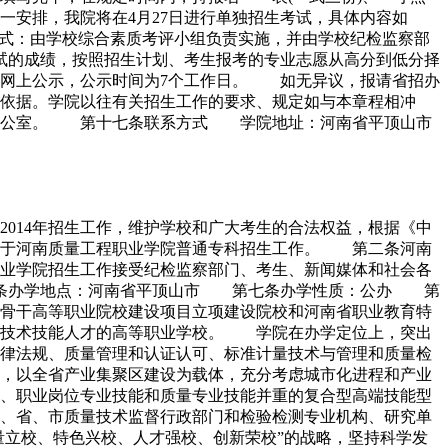
安排，我院将在4月27日进行单独招生考试，具体内容如
试方式：由学校综合素质考评小组负责实施，并由学校纪检监察部
的成绩，按照招生计划、考生报考的专业志愿从高分到低分择
网上公示，公示时间为7个工作日。 如无异议，报请省招办
依据。学院以往有关招生工作的要求、规定如与本章程相冲
生办公室。 第十七条联系方式 学院地址：河南省平顶山市
014年招生工作，维护学校和广大考生的合法权益，根据《中
用于河南质量工程职业学院普通专科招生工作。 第二条河南
业学院招生工作接受纪检监察部门、考生、新闻媒体和社会各
六条办学地点：河南省平顶山市 第七条办学性质：公办 第
骨干高等职业院校建设项目立项建设院校和河南省职业教育特
型技术技能人才的高等职业学校。 学院在办学定位上，突出
律法规、质量管理和认证认可、标准计量技术与管理和质量检
，以全省产业集聚区建设为载体，充分考虑城市化进程和产业
、职业岗位专业技能和质量专业技能并重的复合型高端技能型
、省、市质量技术监督行政部门和检验检测专业机构、研究单
量立校、特色兴校、人才强校、创新荣校”的战略，坚持科学发