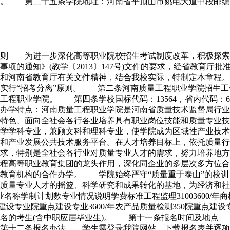
二十五条学院地址：河南省平顶山市姚电大道中段邮编：467099
总则 为进一步深化高等职业院校招生考试制度改革，积极探索
项的通知》(教学〔2013〕147号)文件的要求，经省教育厅批准
部和河南省教育厅有关文件精神，结合我校实际，特制定本章程
实行“招考分离”原则。 第二条河南质量工程职业学院招生工
程职业学院。 第四条学校国标代码：13564，省内代码：
学特点：河南质量工程职业学院是河南省质量技术监督局行业
要特色、面向全社会各行各业培养具有职业岗位技能和质量专业
学学科专业，兼顾文科和理科专业，使学院成为区域性产业技术
和产业发展公共技术服务平台。在人才培养目标上，依托质量行
求，特别是全社会各行业对质量专业人才的需求，努力培养地方
程高等职业教育集团的龙头作用，深化同企业的多层次多方位合
教育机构的合作办学。 学院始终严守“质量重于泰山”的校训
养质量专业人才的摇篮、科学研究和成果转化的基地，为经济
业名称学制计划数专业情况说明学费标准工程监理31003600/
设专业院重点建设专业3600/年农产品质量检测350院重点建设专业3
名的考生(含中职应届毕业生)。 第十一条报名时间及地点 时
第十二条报名办法 学生需登录我院网站，下载报名表并逐项