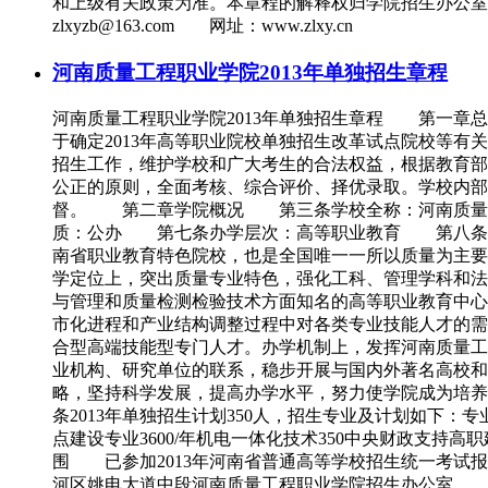
和上级有关政策为准。本章程的解释权归学院招生办公室。 第
zlxyzb@163.com 网址：www.zlxy.cn
河南质量工程职业学院2013年单独招生章程
河南质量工程职业学院2013年单独招生章程 第一章
于确定2013年高等职业院校单独招生改革试点院校等有关事
招生工作，维护学校和广大考生的合法权益，根据教育
公正的原则，全面考核、综合评价、择优录取。学校内部
督。 第二章学院概况 第三条学校全称：河南质量工
质：公办 第七条办学层次：高等职业教育 第八条办
南省职业教育特色院校，也是全国唯一一所以质量为主
学定位上，突出质量专业特色，强化工科、管理学科和法
与管理和质量检测检验技术方面知名的高等职业教育中心
市化进程和产业结构调整过程中对各类专业技能人才的需
合型高端技能型专门人才。办学机制上，发挥河南质量工
业机构、研究单位的联系，稳步开展与国内外著名高校和
略，坚持科学发展，提高办学水平，努力使学院成为培
条2013年单独招生计划350人，招生专业及计划如下：专
点建设专业3600/年机电一体化技术350中央财政支持高职建
围 已参加2013年河南省普通高等学校招生统一考试报
河区姚电大道中段河南质量工程职业学院招生办公室 