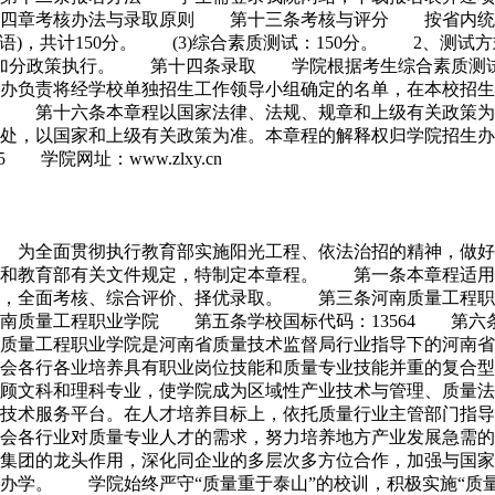
四章考核办法与录取原则 第十三条考核与评分 按省内统一
语)，共计150分。 (3)综合素质测试：150分。 2、测
加分政策执行。 第十四条录取 学院根据考生综合素质测试
负责将经学校单独招生工作领导小组确定的名单，在本校招生
 第十六条本章程以国家法律、法规、规章和上级有关政策为
之处，以国家和上级有关政策为准。本章程的解释权归学院招
5 学院网址：www.zlxy.cn
 为全面贯彻执行教育部实施阳光工程、依法治招的精神，做好2
》和教育部有关文件规定，特制定本章程。 第一条本章程适
则，全面考核、综合评价、择优录取。 第三条河南质量工程职
南质量工程职业学院 第五条学校国标代码：13564 第
质量工程职业学院是河南省质量技术监督局行业指导下的河南省
社会各行各业培养具有职业岗位技能和质量专业技能并重的复合
顾文科和理科专业，使学院成为区域性产业技术与管理、质量法
技术服务平台。在人才培养目标上，依托质量行业主管部门指导
会各行业对质量专业人才的需求，努力培养地方产业发展急需的
集团的龙头作用，深化同企业的多层次多方位合作，加强与国家
办学。 学院始终严守“质量重于泰山”的校训，积极实施“质