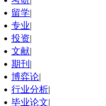
留学
|
专业
|
投资
|
文献
|
期刊
|
博弈论
|
行业分析
|
毕业论文
|