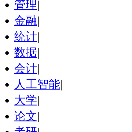
管理
|
金融
|
统计
|
数据
|
会计
|
人工智能
|
大学
|
论文
|
考研
|