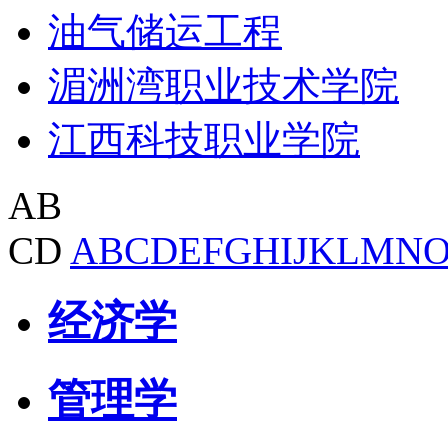
油气储运工程
湄洲湾职业技术学院
江西科技职业学院
AB
CD
A
B
C
D
E
F
G
H
I
J
K
L
M
N
经济学
管理学