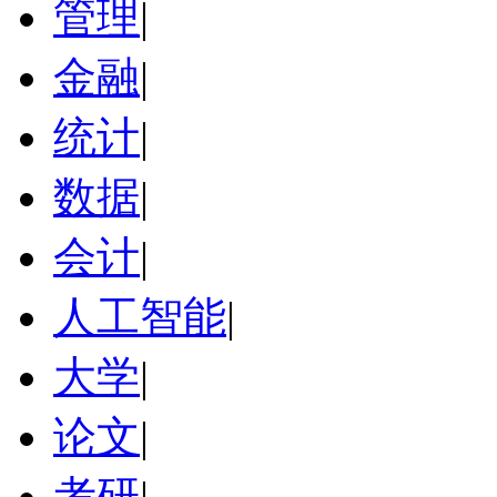
管理
|
金融
|
统计
|
数据
|
会计
|
人工智能
|
大学
|
论文
|
考研
|