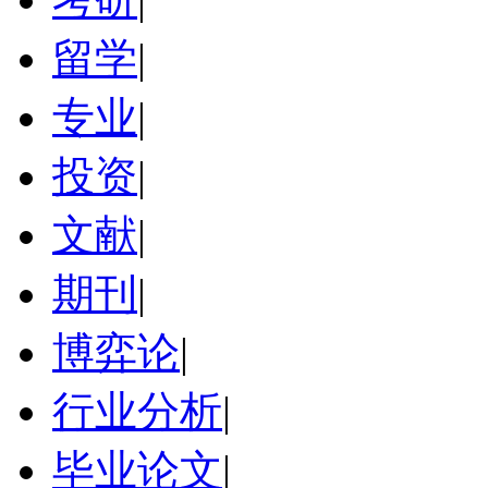
留学
|
专业
|
投资
|
文献
|
期刊
|
博弈论
|
行业分析
|
毕业论文
|