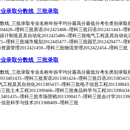
专业录取分数线_三批录取
_三批录取专业名称年份平均分最高分最低分考生类别录取批次经济学20
428--理科三批英语2012423468--理科三批日语2012411443--
计制造及其自动化2012425486--理科三批电气工程及其自动化2012
75--理科三批城市规划2012445477--理科三批园艺2012429477
力资源管理2012421459--理科三批物流管理2012422454--理科三批
专业录取分数线_三批录取
_三批录取专业名称年份平均分最高分最低分考生类别录取批次经济学20
01435--理科三批英语2013381424--理科三批日语2013385415-
程及其自动化2013385437--理科三批电子信息工程201338843
理科三批土木工程2013399466--理科三批食品科学与工程2013390434-
01435--理科三批市场营销2013390417--理科三批会计学20133
电子信息科学与技术2013388409--理科三批