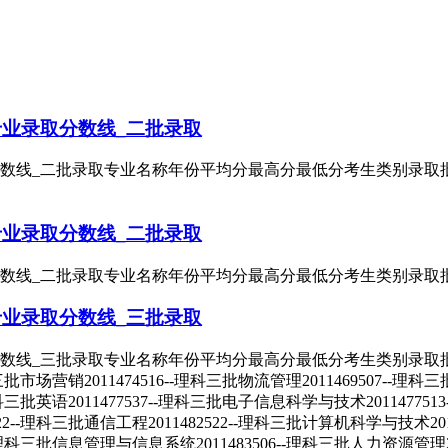
专业录取分数线_二批录取
数线_二批录取专业名称年份平均分最高分最低分考生类别录取批次土
专业录取分数线_二批录取
_二批录取专业名称年份平均分最高分最低分考生类别录取批次会计学20
专业录取分数线_三批录取
_三批录取专业名称年份平均分最高分最低分考生类别录取批次日语201
科三批市场营销2011474516--理科三批物流管理2011469507--理科三
--理科三批英语2011477537--理科三批电子信息科学与技术2011477
522--理科三批通信工程2011482522--理科三批计算机科学与技术201
--理科三批信息管理与信息系统2011483506--理科三批人力资源管理20