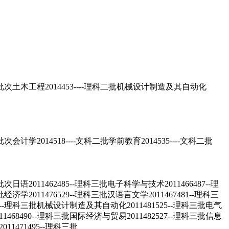
木工程2014453----理科二批机械设计制造及其自动化
14518----文科二批学前教育2014535----文科二批
1462485--理科三批电子科学与技术2011466487--理
批经济学2011476529--理科三批汉语言文学2011467481--理科三
513--理科三批机械设计制造及其自动化2011481525--理科三批电气
1468490--理科三批国际经济与贸易2011482527--理科三批信息
11471495--理科三批