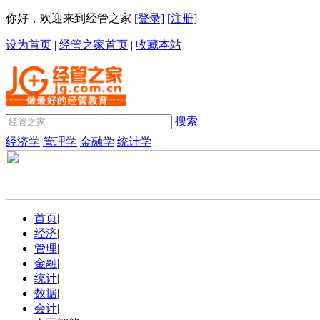
你好，欢迎来到经管之家
[登录]
[注册]
设为首页
|
经管之家首页
|
收藏本站
搜索
经济学
管理学
金融学
统计学
首页
|
经济
|
管理
|
金融
|
统计
|
数据
|
会计
|