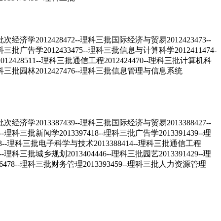
12428472--理科三批国际经济与贸易2012423473--
理科三批广告学2012433475--理科三批信息与计算科学2012411474-
428511--理科三批通信工程2012424470--理科三批计算机科
--理科三批园林2012427476--理科三批信息管理与信息系统
13387439--理科三批国际经济与贸易2013388427--
-理科三批新闻学2013397418--理科三批广告学2013391439--理
3--理科三批电子科学与技术2013388414--理科三批通信工程
-理科三批城乡规划2013404446--理科三批园艺2013391429--理
96478--理科三批财务管理2013393459--理科三批人力资源管理