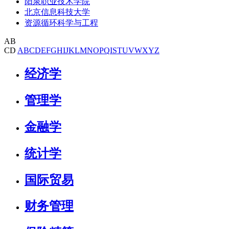
阳泉职业技术学院
北京信息科技大学
资源循环科学与工程
AB
CD
A
B
C
D
E
F
G
H
I
J
K
L
M
N
O
P
Q
I
S
T
U
V
W
X
Y
Z
经济学
管理学
金融学
统计学
国际贸易
财务管理