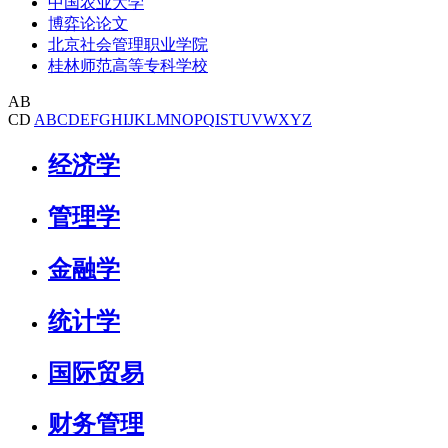
中国农业大学
博弈论论文
北京社会管理职业学院
桂林师范高等专科学校
AB
CD
A
B
C
D
E
F
G
H
I
J
K
L
M
N
O
P
Q
I
S
T
U
V
W
X
Y
Z
经济学
管理学
金融学
统计学
国际贸易
财务管理