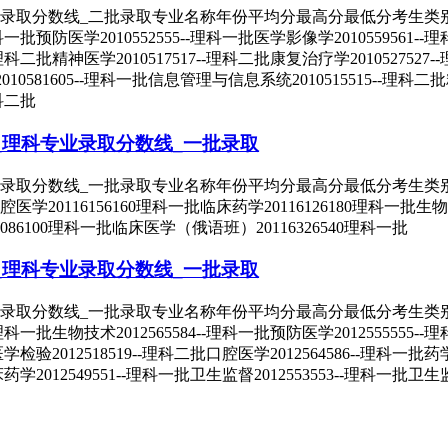
分数线_二批录取专业名称年份平均分最高分最低分考生类别录取批次药学
-理科一批预防医学2010552555--理科一批医学影像学201055956
-理科二批精神医学2010517517--理科二批康复治疗学2010527527--
0581605--理科一批信息管理与信息系统2010515515--理科二批精神
理科二批
_理科专业录取分数线_一批录取
录取分数线_一批录取专业名称年份平均分最高分最低分考生类别录取
口腔医学20116156160理科一批临床药学20116126180理科一批生
086100理科一批临床医学（俄语班）20116326540理科一批
_理科专业录取分数线_一批录取
分数线_一批录取专业名称年份平均分最高分最低分考生类别录取批次法学
--理科一批生物技术2012565584--理科一批预防医学201255555
医学检验2012518519--理科二批口腔医学2012564586--理科一批药学
床药学2012549551--理科一批卫生监督2012553553--理科一批卫生监