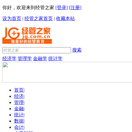
你好，欢迎来到经管之家
[登录]
[注册]
设为首页
|
经管之家首页
|
收藏本站
搜索
经济学
管理学
金融学
统计学
首页
|
经济
|
管理
|
金融
|
统计
|
数据
|
会计
|