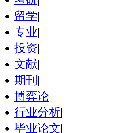
留学
|
专业
|
投资
|
文献
|
期刊
|
博弈论
|
行业分析
|
毕业论文
|