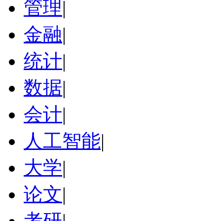
管理
|
金融
|
统计
|
数据
|
会计
|
人工智能
|
大学
|
论文
|
考研
|