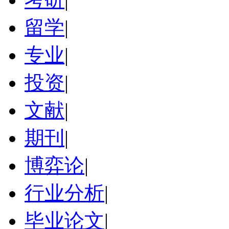
留学
|
专业
|
投资
|
文献
|
期刊
|
博弈论
|
行业分析
|
毕业论文
|