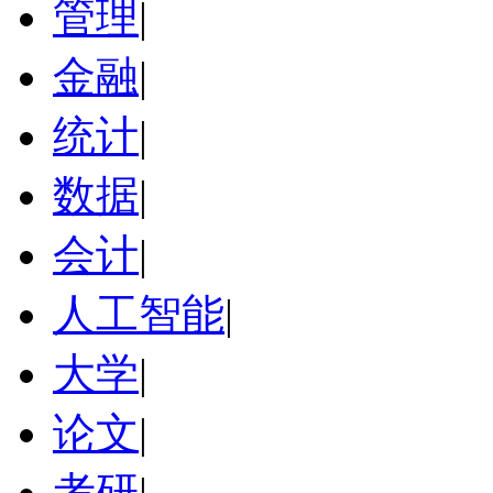
管理
|
金融
|
统计
|
数据
|
会计
|
人工智能
|
大学
|
论文
|
考研
|