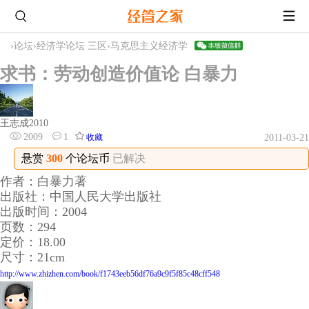
›
论坛
›
经济学论坛 三区
›
马克思主义经济学
求书：劳动创造价值论 白暴力
王志成2010
2009
1
收藏
2011-03-21
悬赏
300
个论坛币
已解决
作者：白暴力著
出版社：中国人民大学出版社
出版时间：2004
页数：294
定价：18.00
尺寸：21cm
http://www.zhizhen.com/book/f1743eeb56df76a9c9f5f85c48cff548