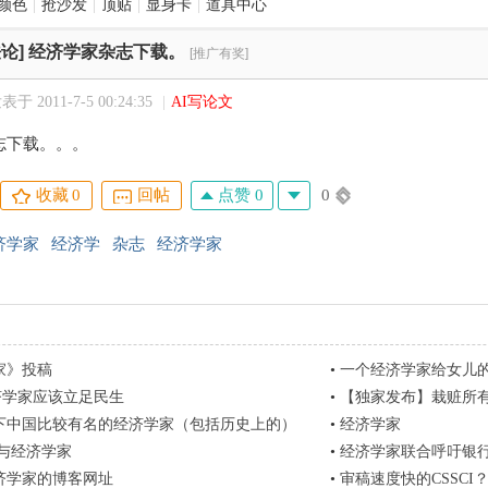
颜色
|
抢沙发
|
顶贴
|
显身卡
|
道具中心
论]
经济学家杂志下载。
[推广有奖]
表于 2011-7-5 00:24:35
|
AI写论文
志下载。。。
点赞 0
0
收藏
0
回帖
济学家
经济学
杂志
经济学家
家》投稿
•
一个经济学家给女儿
济学家应该立足民生
•
【独家发布】栽赃所有男
下中国比较有名的经济学家（包括历史上的）
•
经济学家
座与经济学家
•
经济学家联合呼吁银
济学家的博客网址
•
审稿速度快的CSSCI