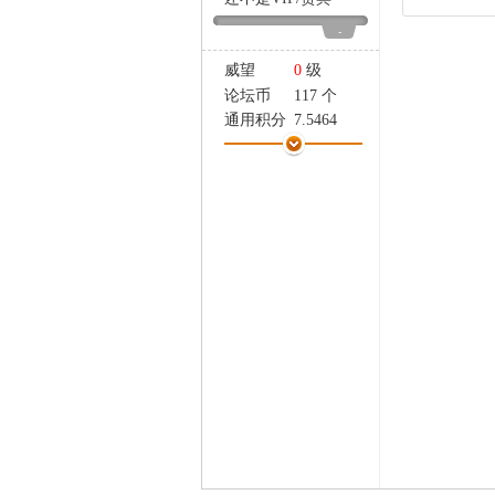
家
-
威望
0
级
论坛币
117 个
通用积分
7.5464
学术水平
3 点
热心指数
13 点
信用等级
3 点
经验
7887 点
帖子
200
精华
0
在线时间
200 小时
注册时间
2011-5-31
最后登录
2024-2-24