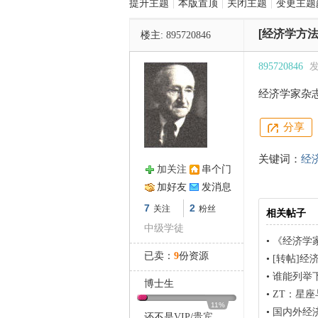
提升主题
|
本版置顶
|
关闭主题
|
变更主题
[经济学方法
楼主:
895720846
管
895720846
发
经济学家杂
分享
关键词：
经
加关注
串个门
之
加好友
发消息
7
2
关注
粉丝
相关帖子
中级学徒
•
《经济学
已卖：
9
份资源
•
[转帖]经
•
谁能列举
博士生
•
ZT：星
11%
•
国内外经
还不是
VIP
/
贵宾