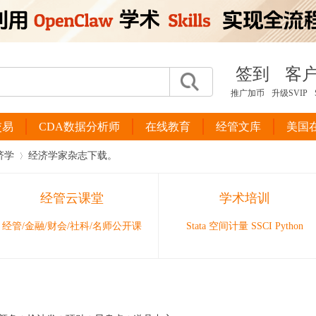
签到
客
推广加币
升级SVIP
交易
CDA数据分析师
在线教育
经管文库
美国
济学
经济学家杂志下载。
经管云课堂
学术培训
›
经管/金融/财会/社科/名师公开课
Stata 空间计量 SSCI Python