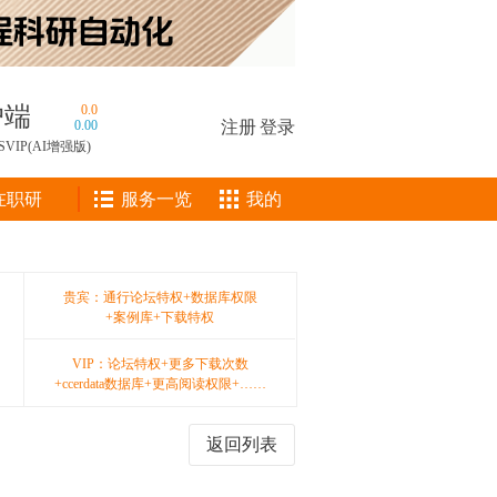
户端
0.0
0.00
注册
|
登录
SVIP(AI增强版)
在职研
服务一览
我的
贵宾：通行论坛特权+数据库权限
+案例库+下载特权
VIP：论坛特权+更多下载次数
+ccerdata数据库+更高阅读权限+……
返回列表