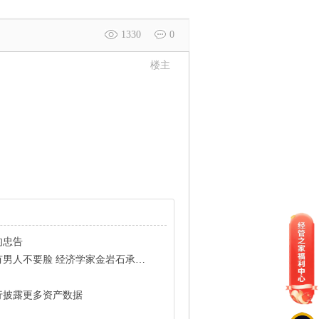
1330
0
楼主
的忠告
人不要脸 经济学家金岩石承认出轨
行披露更多资产数据
？