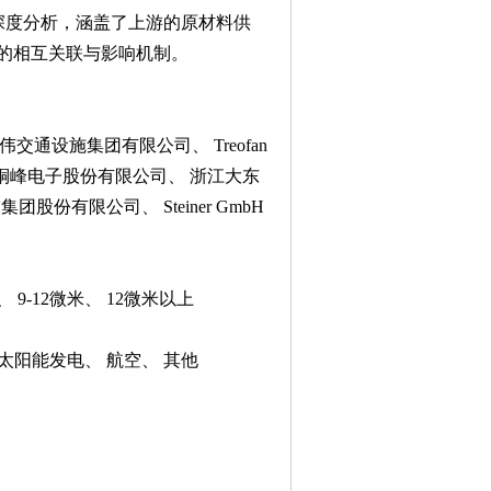
深度分析，涵盖了上游的原材料供
的相互关联与影响机制。
oup、 河北海伟交通设施集团有限公司、 Treofan
公司、 安徽铜峰电子股份有限公司、 浙江大东
股份有限公司、 Steiner GmbH
 9-12微米、 12微米以上
太阳能发电、 航空、 其他