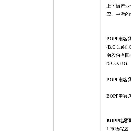
上下游产业
应、中游的
BOPP电
(B.C.Ji
南股份有限公
& CO. KG、 X
BOPP电容
BOPP电
BOPP电
1 市场综述