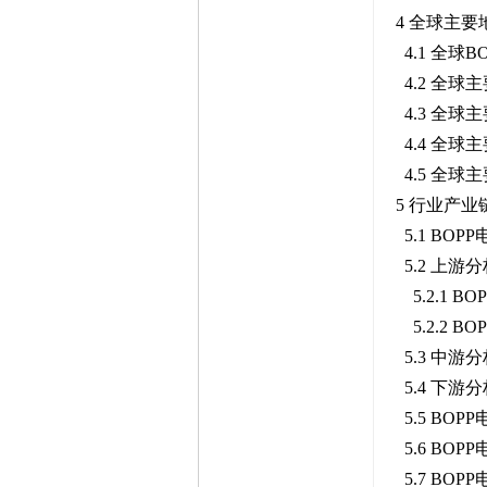
4 全球主
4.1 全球
4.2 全球
4.3 全球主
4.4 全球
4.5 全球
5 行业产业
5.1 BO
5.2 上游分
5.2.1 
5.2.2 
5.3 中游分
5.4 下游分
5.5 BO
5.6 BO
5.7 BO