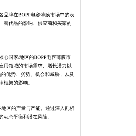
知名品牌在BOPP电容薄膜市场中的表
、替代品的影响、供应商和买家的
心国家/地区的BOPP电容薄膜市
应用领域的市场需求、增长潜力以
市场的优势、劣势、机会和威胁，以及
律框架的影响。
各地区的产量与产能。通过深入剖析
的动态平衡和潜在风险。