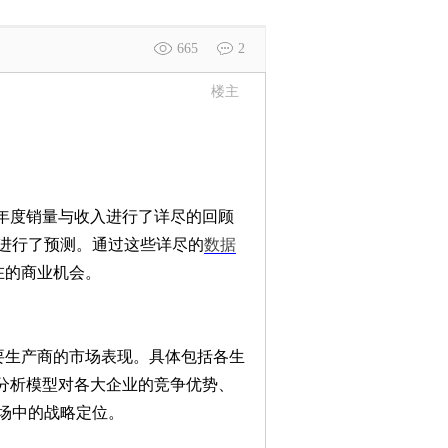
665
2
楼主
）的年度销量与收入进行了详尽的回顾
长进行了预测。通过这些详尽的
数据
在的商业机会。
场主要生产商的市场表现。具体包括各生
分析模型对各大企业的竞争优势、
场中的战略定位。