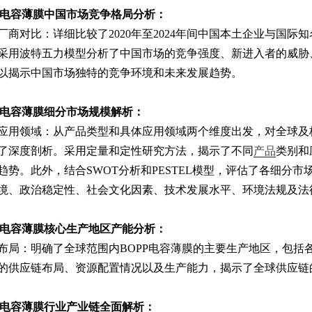
PP电容薄膜中国市场竞争格局分析：
厂商对比：详细比较了2020年至2024年间中国本土企业与国际
采用波特五力模型分析了中国市场的竞争强度、新进入者的威胁
以揭示中国市场独特的竞争环境和未来发展趋势。
PP电容薄膜细分市场规模解析：
应用领域：从产品类型和具体应用领域两个维度出发，对全球及核
了深度剖析。采用定量和定性研究方法，揭示了不同
产品
类别和
趋势。此外，结合SWOT分析和PESTEL模型，评估了各细分
境、政治稳定性、社会文化因素、技术发展水平、环境法规及法
PP电容薄膜核心生产地区产能分析：
布局：明确了全球范围内BOPP电容薄膜的主要生产地区，包括
的供应链布局、资源配置情况以及生产能力，揭示了全球供应链
PP电容薄膜行业产业链全面解析：