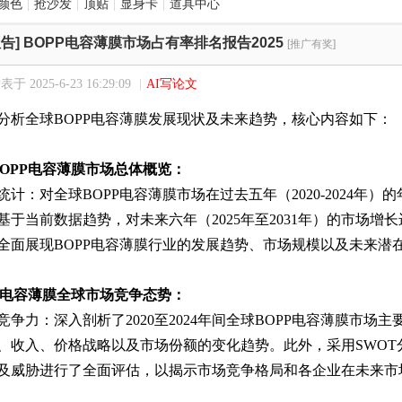
颜色
|
抢沙发
|
顶贴
|
显身卡
|
道具中心
告]
BOPP电容薄膜市场占有率排名报告2025
[推广有奖]
表于 2025-6-23 16:29:09
|
AI写论文
分析全球BOPP电容薄膜发展现状及未来趋势，核心内容如下：
BOPP电容薄膜市场总体概览：
统计：对全球BOPP电容薄膜市场在过去五年（2020-2024年
基于当前数据趋势，对未来六年（2025年至2031年）的市场增
全面展现BOPP电容薄膜行业的发展趋势、市场规模以及未来潜
PP电容薄膜全球市场竞争态势：
竞争力：深入剖析了2020至2024年间全球BOPP电容薄膜市
、收入、价格战略以及市场份额的变化趋势。此外，采用SWOT
及威胁进行了全面评估，以揭示市场竞争格局和各企业在未来市