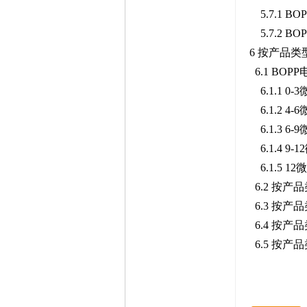
5.7.1 
5.7.2 
6 按产品
6.1 BO
6.1.1 0-
6.1.2 4-
6.1.3 6-
6.1.4 9-
6.1.5 1
6.2 按产品
6.3 按产
6.4 按产
6.5 按产