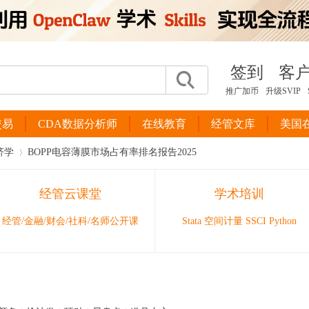
签到
客
推广加币
升级SVIP
交易
CDA数据分析师
在线教育
经管文库
美国
济学
BOPP电容薄膜市场占有率排名报告2025
经管云课堂
学术培训
›
经管/金融/财会/社科/名师公开课
Stata 空间计量 SSCI Python