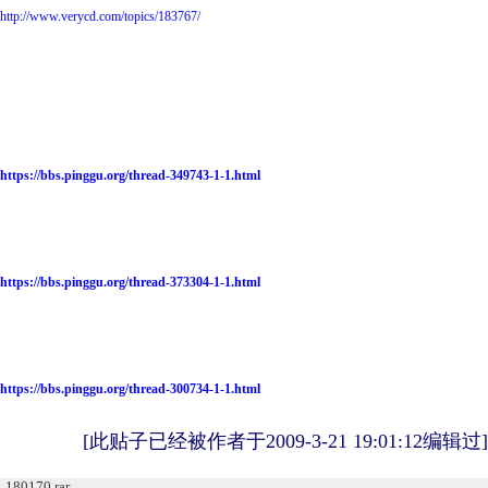
http://www.verycd.com/topics/183767/
https://bbs.pinggu.org/thread-349743-1-1.html
https://bbs.pinggu.org/thread-373304-1-1.html
https://bbs.pinggu.org/thread-300734-1-1.html
[此贴子已经被作者于2009-3-21 19:01:12编辑过]
180170.rar