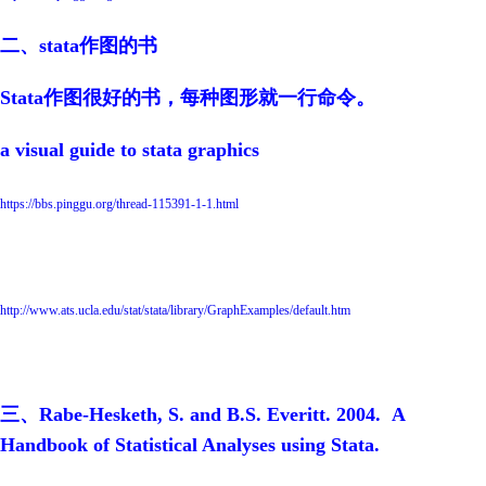
二、stata作图的书
Stata作图很好的书，每种图形就一行命令。
a visual guide to stata graphics
https://bbs.pinggu.org/thread-115391-1-1.html
http://www.ats.ucla.edu/stat/stata/library/GraphExamples/default.htm
三、Rabe-Hesketh, S. and B.S. Everitt. 2004. A
Handbook of Statistical Analyses using Stata.