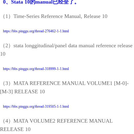
0、Stata 10的manual已经全了。
（1）Time-Series Reference Manual, Release 10
https://bbs.pinggu.org/thread-276462-1-1.html
（2）stata longgitudinal/panel data manual reference release
10
https://bbs.pinggu.org/thread-318999-1-1.html
（3）MATA REFERENCE MANUAL VOLUME1 [M-0]-
[M-3] RELEASE 10
https://bbs.pinggu.org/thread-319505-1-1.html
（4）MATA VOLUME2 REFERENCE MANUAL
RELEASE 10