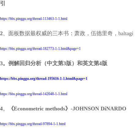
引
https://bbs.pinggu.org/thread-113463-1-1.html
2
、
面板数据最权威的三本书：萧政，伍德里奇，baltagi
https://bbs.pinggu.org/thread-182773-1-1.html&page=1
3。例解回归分析（中文第3版）和英文第4版
https://bbs.pinggu.org/thread-195616-1-1.html&page=1
https://bbs.pinggu.org/thread-142048-1-1.html
4
。
《Econometric methods》-JOHNSON DiNARDO
https://bbs.pinggu.org/thread-97894-1-1.html