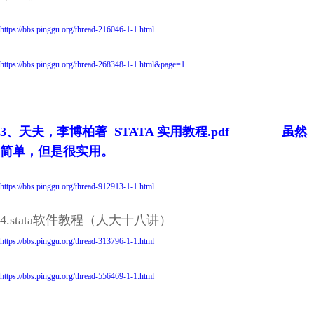
https://bbs.pinggu.org/thread-216046-1-1.html
https://bbs.pinggu.org/thread-268348-1-1.html&page=1
3、天夫，李博柏著 STATA 实用教程.pdf
虽然
简单，但是很实用。
https://bbs.pinggu.org/thread-912913-1-1.html
4.stata软件教程（人大十八讲）
https://bbs.pinggu.org/thread-313796-1-1.html
https://bbs.pinggu.org/thread-556469-1-1.html