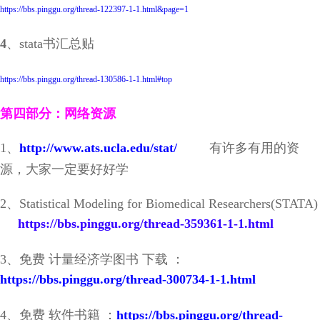
https://bbs.pinggu.org/thread-122397-1-1.html&page=1
4
、stata书汇总贴
https://bbs.pinggu.org/thread-130586-1-1.html#top
第四部分：网络资源
1、
http://www.ats.ucla.edu/stat/
有许多有用的资
源，大家一定要好好学
2、Statistical Modeling for Biomedical Researchers(STATA)
https://bbs.pinggu.org/thread-359361-1-1.html
3、免费 计量经济学图书 下载 ：
https://bbs.pinggu.org/thread-300734-1-1.html
4、免费 软件书籍 ：
https://bbs.pinggu.org/thread-