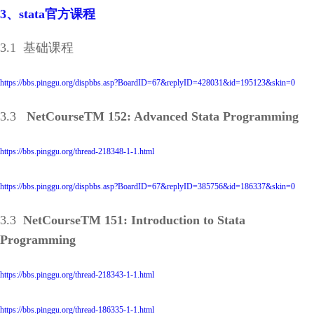
3、stata官方课程
3.1 基础课程
https://bbs.pinggu.org/dispbbs.asp?BoardID=67&replyID=428031&id=195123&skin=0
3.3
NetCourseTM 152: Advanced Stata Programming
https://bbs.pinggu.org/thread-218348-1-1.html
https://bbs.pinggu.org/dispbbs.asp?BoardID=67&replyID=385756&id=186337&skin=0
3.3
NetCourseTM 151: Introduction to Stata
Programming
https://bbs.pinggu.org/thread-218343-1-1.html
https://bbs.pinggu.org/thread-186335-1-1.html