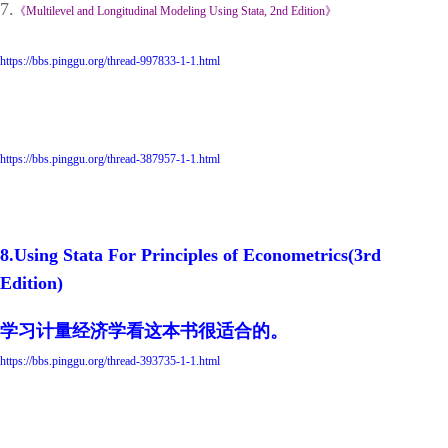
7.
《Multilevel and Longitudinal Modeling Using Stata, 2nd Edition》
https://bbs.pinggu.org/thread-997833-1-1.html
https://bbs.pinggu.org/thread-387957-1-1.html
8.Using Stata For Principles of Econometrics(3rd
Edition)
学习计量经济学看这本书很适合的。
https://bbs.pinggu.org/thread-393735-1-1.html