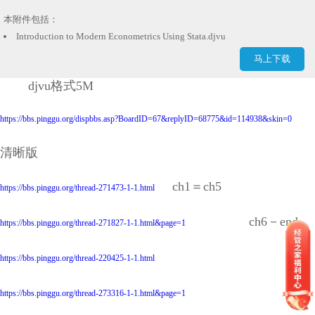
本附件包括：
Introduction to Modern Econometrics Using Stata.djvu
马上下载
djvu格式5M
https://bbs.pinggu.org/dispbbs.asp?BoardID=67&replyID=68775&id=114938&skin=0
清晰版
ch1＝ch5
https://bbs.pinggu.org/thread-271473-1-1.html
ch6－end
https://bbs.pinggu.org/thread-271827-1-1.html&page=1
https://bbs.pinggu.org/thread-220425-1-1.html
https://bbs.pinggu.org/thread-273316-1-1.html&page=1