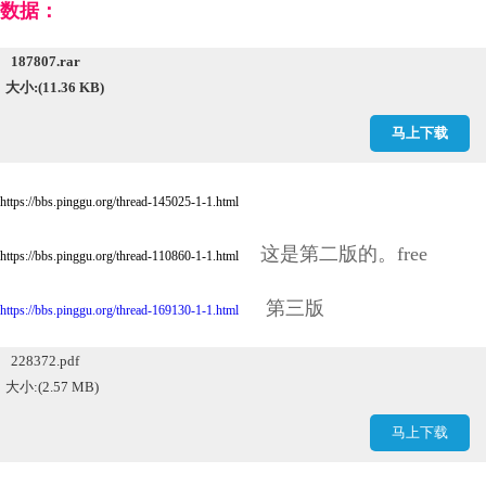
数据：
187807.rar
大小:(11.36 KB)
马上下载
https://bbs.pinggu.org/thread-145025-1-1.html
这是第二版的。free
https://bbs.pinggu.org/thread-110860-1-1.html
第三版
https://bbs.pinggu.org/thread-169130-1-1.html
228372.pdf
大小:(2.57 MB)
马上下载