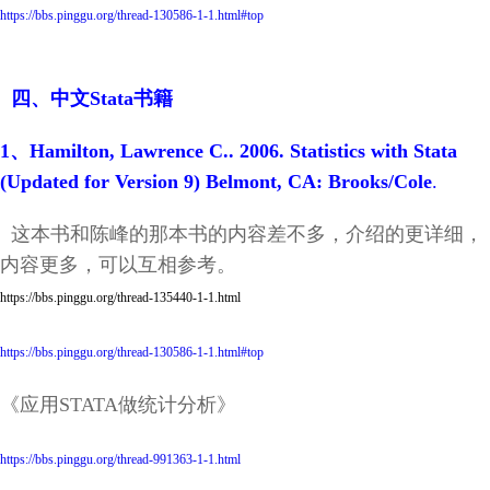
https://bbs.pinggu.org/thread-130586-1-1.html#top
四、中文Stata书籍
1、Hamilton, Lawrence C.. 2006. Statistics with Stata
(Updated for Version 9) Belmont, CA: Brooks/Cole
.
这本书和陈峰的那本书的内容差不多，介绍的更详细，
内容更多，可以互相参考。
https://bbs.pinggu.org/thread-135440-1-1.html
https://bbs.pinggu.org/thread-130586-1-1.html#top
《应用STATA做统计分析》
https://bbs.pinggu.org/thread-991363-1-1.html