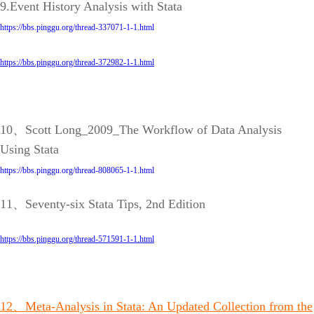
9.Event History Analysis with Stata
https://bbs.pinggu.org/thread-337071-1-1.html
https://bbs.pinggu.org/thread-372982-1-1.html
10、Scott Long_2009_The Workflow of Data Analysis
Using Stata
https://bbs.pinggu.org/thread-808065-1-1.html
11、Seventy-six Stata Tips, 2nd Edition
https://bbs.pinggu.org/thread-571591-1-1.html
12、Meta-Analysis in Stata: An Updated Collection from the