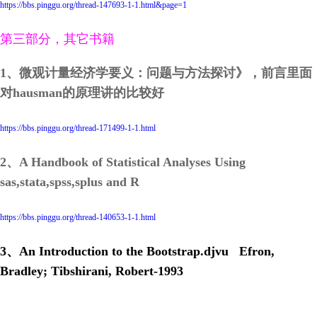
https://bbs.pinggu.org/thread-147693-1-1.html&page=1
第三部分，其它书籍
1、微观计量经济学要义：问题与方法探讨》，前言里面
对hausman的原理讲的比较好
https://bbs.pinggu.org/thread-171499-1-1.html
2、A Handbook of Statistical Analyses Using
sas,stata,spss,splus and R
https://bbs.pinggu.org/thread-140653-1-1.html
3、
An Introduction to the Bootstrap.djvu Efron,
Bradley; Tibshirani, Robert-1993