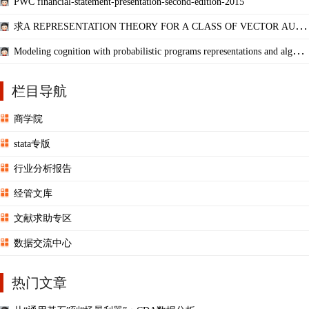
PWC financial-statement-presentation-second-edition-2015
求A REPRESENTATION THEORY FOR A CLASS OF VECTOR AUTO
REGRESSIVE MODELS FOR FRACTI
Modeling cognition with probabilistic programs representations and algorit
hms
栏目导航
商学院
stata专版
行业分析报告
经管文库
文献求助专区
数据交流中心
热门文章