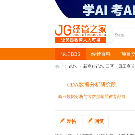
论坛BBS
经管百科
项目
论坛
新商科论坛 四区（原工商
CDA数据分析研究院
经
›
›
商业数据分析与大数据领航教育品牌
发帖
回复