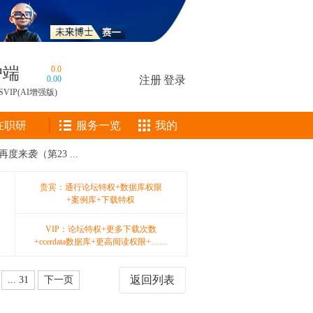
户端
0.0
0.00
注册
|
登录
SVIP(AI增强版)
在职研
服务一览
我的
来袭（第23 ...
贵宾：通行论坛特权+数据库权限
+案例库+下载特权
VIP：论坛特权+更多下载次数
+ccerdata数据库+更高阅读权限+……
返回列表
... 31
下一页