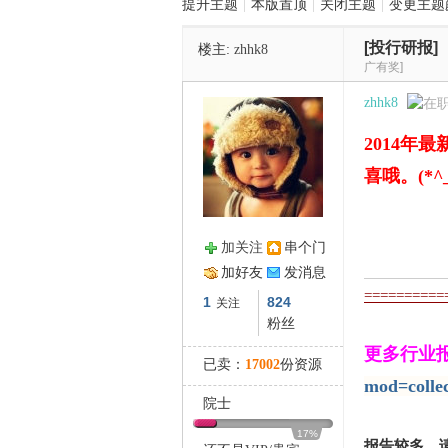
提升主题
|
本版置顶
|
关闭主题
|
变更主题
[投行研报]
楼主:
zhhk8
管
广有奖]
zhhk8
2014
喜哦。(*^
加关注
串个门
之
加好友
发消息
==========
1
824
关注
粉丝
更多行业报
已卖：
17002
份资源
mod=colle
院士
17%
报告较多，请