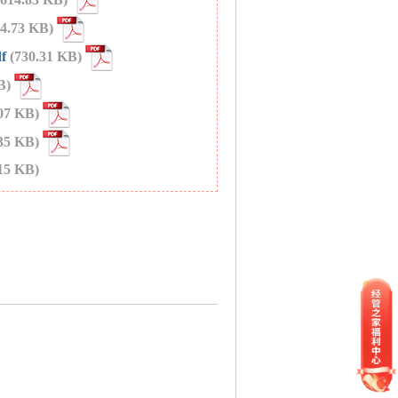
94.73 KB)
f
(730.31 KB)
KB)
.07 KB)
.35 KB)
15 KB)