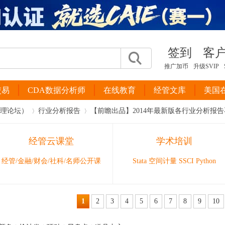
签到
客
推广加币
升级SVIP
交易
CDA数据分析师
在线教育
经管文库
美国
管理论坛）
行业分析报告
【前瞻出品】2014年最新版各行业分析报告再度
经管云课堂
学术培训
›
›
经管/金融/财会/社科/名师公开课
Stata 空间计量 SSCI Python
1
2
3
4
5
6
7
8
9
10