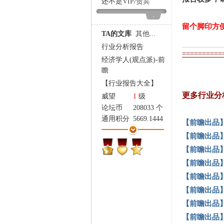
还不是
VIP
/
贵宾
家
-
留个脚印方
TA的文库
其他...
行业分析报告
==========
经济学人(观点派)-前
瞻
【行业报告大全】
更多行业分
威望
1
级
论坛币
208033 个
通用积分
5669.1444
【前瞻出品
学术水平
175 点
【前瞻出品
热心指数
220 点
【前瞻出品
信用等级
174 点
【前瞻出品
经验
35171 点
帖子
2176
【前瞻出品
精华
3
【前瞻出品
在线时间
553 小时
【前瞻出品
注册时间
2014-3-18
【前瞻出品
最后登录
2024-12-24