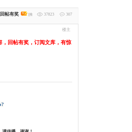
）回帖有奖
37823
307
[推
楼主
内容，回帖有奖，订阅文库，有惊
p?
，
请传播，谢谢！