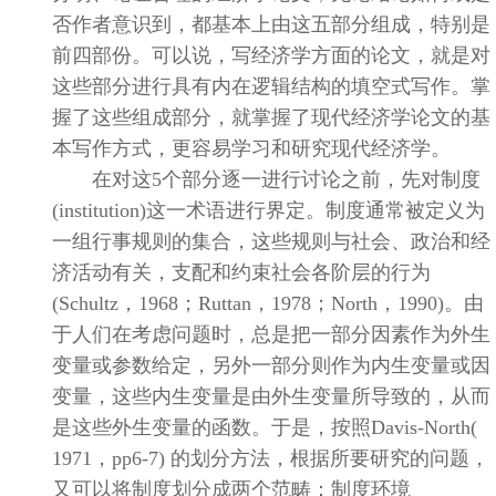
否作者意识到，都基本上由这五部分组成，特别是
前四部份。可以说，写经济学方面的论文，就是对
这些部分进行具有内在逻辑结构的填空式写作。掌
握了这些组成部分，就掌握了现代经济学论文的基
本写作方式，更容易学习和研究现代经济学。
在对这
5
个部分逐一进行讨论之前，先对制度
(institution)
这一术语进行界定。制度通常被定义为
一组行事规则的集合，这些规则与社会、政治和经
济活动有关，支配和约束社会各阶层的行为
(Schultz
，
1968
；
Ruttan
，
1978
；
North
，
1990)
。由
于人们在考虑问题时，总是把一部分因素作为外生
变量或参数给定，另外一部分则作为内生变量或因
变量，这些内生变量是由外生变量所导致的，从而
是这些外生变量的函数。于是，按照
Davis-North(
1971
，
pp6-7)
的划分方法，根据所要研究的问题，
又可以将制度划分成两个范畴：制度环境