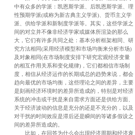
中有众多的学派：凯恩斯学派、后凯恩斯学派、理
性预期学派
(
或称为新古典主义学派
)
、货币主义学
派、供给学派和新制度学派等。其实，这些学派之
间的对立并不像非经济学家或媒体所渲染的那么
大，它们有许多共同之处：基本分析框架相同、研
究方法相同
(
采用经济模型和市场均衡来分析市场
)
及对象相同
(
在市场制度安排下研究宏观经济变量
的相互作用关系和变化规律
)
，它们都相信市场制
度，相信从经济运作的长期或总的趋势来说，都会
趋向最优的市场均衡，这些理论之间的差异，主要
是刻画经济环境时的差异所造成的，特别是对经济
系统的冲击或干扰是来自需求方面还是供给方面、
关于经济波动的信息是充分的还是不充分的，以及
对干扰的时间效应是滞后还是瞬间的等诸多假设之
间的差异所造成的。
比如，在回答为什么会出现经济周期和经济衰