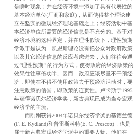
是瞬时现象；并在经济环境中添加了具有代表性的
基本经济单位
(
厂商和家庭
)
，从而使得整个理论建
立在坚实的微观经济理论基础之上；经济活动中基
本经济单位所需要的经济信息是不充分的。基于对
经济环境的这种界定，并在理性假设下，理性预期
学派于是认为，凯恩斯理论没有把公众对政府政策
以及其它经济信息的反应考虑进去，人们往往会通
过“理性预期”
的行为方式，使得政府的经济政策的
效果往往事倍功半。因而，政府应该尽量不干预经
济，即使在不得不使用政策去干预经济活动时，要
注意政策的信誉，即政策的连贯性。卢卡斯于
1995
年获得诺贝尔经济学奖，新古典现已成为当今宏观
经济学的主流。
而刚刚获得
2004
年诺贝尔经济学奖的基德兰德
(F. E. Kydland)
和普雷斯科特
(E. C. Prescott)
，也是
属于新古典宏观经济学派中的重要人物。他们在