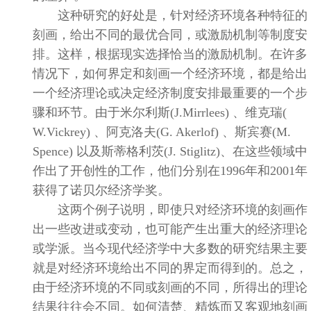
这种研究的好处是，针对经济环境各种特征的
刻画，给出不同的最优合同，或激励机制等制度安
排。这样，根据现实选择恰当的激励机制。在许多
情况下，如何界定和刻画一个经济环境，都是给出
一个经济理论或决定经济制度安排最重要的一个步
骤和环节。由于米尔利斯
(J.Mirrlees)
、维克瑞
(
W.Vickrey)
、阿克洛夫
(G. Akerlof)
、斯宾赛
(M.
Spence)
以及斯蒂格利茨
(J. Stiglitz)
、在这些领域中
作出了开创性的工作，他们分别在
1996
年和
2001
年
获得了诺贝尔经济学奖。
这两个例子说明，即使只对经济环境的刻画作
出一些改进或变动，也可能产生出重大的经济理论
或学派。当今现代经济学中大多数的研究结果主要
就是对经济环境给出不同的界定而得到的。总之，
由于经济环境的不同或刻画的不同，所得出的理论
结果往往会不同。如何清楚、精炼而又客观地刻画