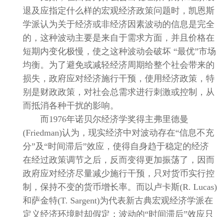
退及应指定什么样的宏观经济政策问题时，凯恩斯
学派认为关于经济或非经济因素波动的信息是完全
的，这种波动主要是来自于需求方面，并且价格在
短期内变化极慢，使之这种波动会破坏
“最优”市场
均衡。为了避免或减轻经济周期给整个社会带来的
损失，政府应对经济施行干预，使用经济政策，特
别是财政政策，对社会总需求进行刺激或控制，从
而抵消各种干扰的影响。
而
1976
年诺贝尔经济学奖得主弗里德曼
(Friedman)
认为，现实经济中对波动存在“信息不充
分”及“时间滞后”效应，使得自身趋于稳定的经济
在经过政策调节之后，反而变得更加振荡了，因而
政府应对经济尽量减少施行干预，只对货币实行控
制，保持不变的货币增长率。而以卢卡斯
(R. Lucas)
和萨金特
(T. Sargent)
为代表新古典宏观经济学派在
定义经济环境时却假定：波动的“时间滞后”效应只