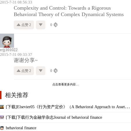
2015-7-31 08:56:33
Complexity and Control: Towards a Rigorous
Behavioral Theory of Complex Dynamical Systems
点赞 2
0
rrjj101022
2015-7-31 09:33:37
谢谢分享~
点赞 2
0
点击查看更多内容…
相关推荐
[下载]Elsevier05《行为资产定价》（A Behavioral Approach to Asset Pri
cing）
[下载]下载行为金融学杂志Journal of behavioral finance
behavioral finance