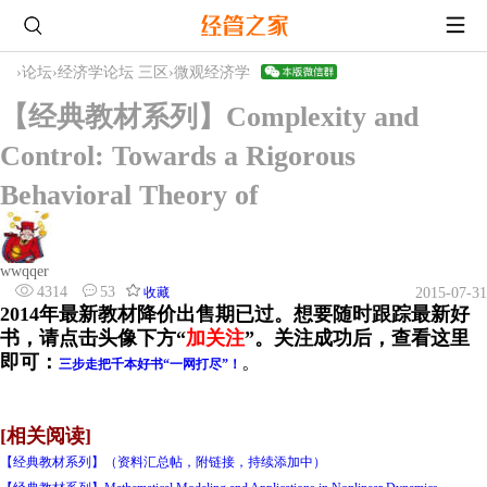
›
论坛
›
经济学论坛 三区
›
微观经济学
【经典教材系列】Complexity and
Control: Towards a Rigorous
Behavioral Theory of
wwqqer
4314
53
收藏
2015-07-31
2014年最新教材
降价出售期已过。
想要随时跟踪最新好
书，请点击头像下方“
加关注
”。
关注成功后，
查看这里
即可
：
。
三步走把千本好书“一网打尽”！
[相关阅读]
【经典教材系列】（资料汇总帖，附链接，持续添加中）