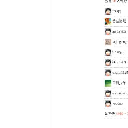
已有
10
人评分
fin-qq
香菇酱紫
mythstella
xujingtang
Color∮ul
Qing1989
chenyi112
日新少年
accumulati
voodoo
总评分:
经验 + 