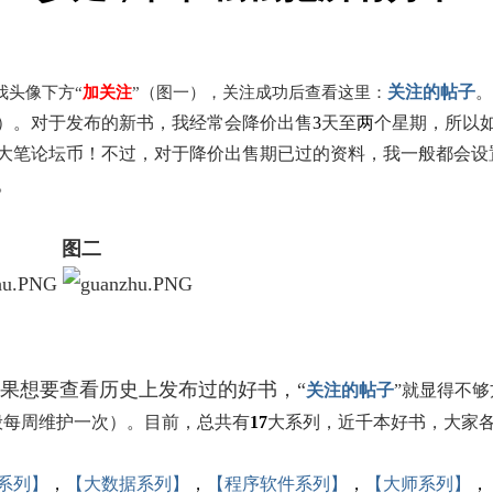
关注的帖子
。
我头像下方“
加关注
”（图一），关注成功后查看这里：
）。对于发布的新书，我经常会降价出售
3
天至
两
个星期，所以
大笔论坛币！不过，对于降价出售期已过的资料，我一般都会设
。
图二
一
果想要查看历史上发布过的好书，“
关注的帖子
”就显得不
般每周维护一次）。目前，总共有
17
大系列，
近千本好书，大家
系列】
，
【大数据系列】
，
【程序软件系列】
，
【大师系列】
，