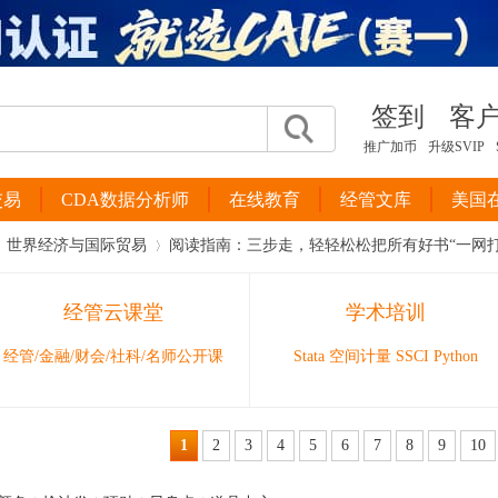
签到
客
推广加币
升级SVIP
交易
CDA数据分析师
在线教育
经管文库
美国
世界经济与国际贸易
阅读指南：三步走，轻轻松松把所有好书“一网打
经管云课堂
学术培训
›
经管/金融/财会/社科/名师公开课
Stata 空间计量 SSCI Python
1
2
3
4
5
6
7
8
9
10