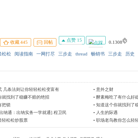
点赞 15
收藏
445
回帖
0.1308
轻松松
阅读指南
一网打尽
三步走
thread
畅销书
三步走
历史
式 几条法则让你轻轻松松变富有
•
意外之财
你就找到了稳赚不赔的绝招
•
酵素梅吃了有什么好
有把锁
•
知道这个你就找到了
出纳通：出纳实务一学就通].程卫民
•
人生的际遇
轻轻松松炒股票
•
职场老鸟教你怎么轻