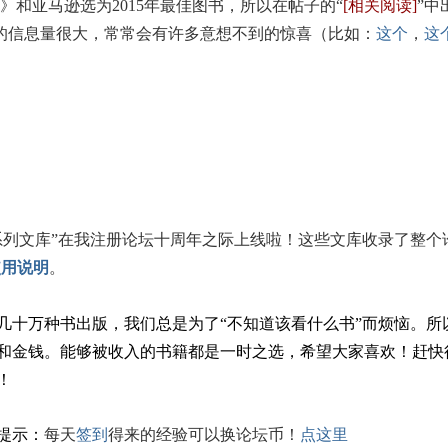
报》和亚马逊选为2015年最佳图书，所以在帖子的“
[相关阅读]
”中
的信息量很大，常常会有许多意想不到的惊喜（比如：
这个
，
这
系列文库”在我注册论坛十周年之际上线啦！这些文库收录了整个
使用说明
。
几十万种书出版，我们总是为了“不知道该看什么书”而烦恼。所
和金钱。能够被收入的书籍都是一时之选，希望大家喜欢！赶快
！
提示：
每天
签到
得来的经验可以换论坛币！
点这里