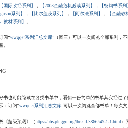
【国际政经系列】
，
【2008金融危机必读系列】
，
【畅销书系列
rguson系列】
，
【比尔盖茨系列】
，
【阿尔法系列】
，
【金融教
计教材系列】
。
订阅“
wwqqer系列汇总文库
”（图三）可以一次阅览全部系列，
醒。
好书也可能隐藏在各类书单中，看似一份简单的书单其实经过了
示
：订阅“
wwqqer系列汇总文库
”可以一次阅览全部书单！每次
书《超级预测》（
https://bbs.pinggu.org/thread-3866545-1-1.html
）