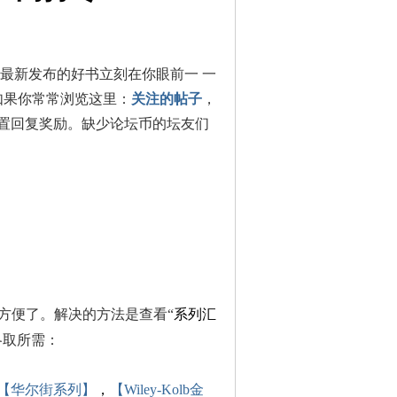
最新发布的好书立刻在你眼前一 一
如果你常常浏览这里：
关注的帖子
，
置回复奖励。缺少论坛币的坛友们
够方便了。解决的方法是查看“
系列汇
各取所需：
【华尔街系列】
，
【Wiley-Kolb金