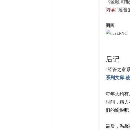
《金融 时
阅读]
”蕴含
图四
后记
“经管之家
系列文库-
每年大约有
时间，精力
们的愉悦吧
最后，温馨