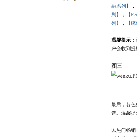
最后登录
2026-8-5
融系列】
，
列】
，
【Fe
列】
，
【统
温馨提示
：
户会收到提
图三
最后，各色
选
。温馨提
以热门畅销