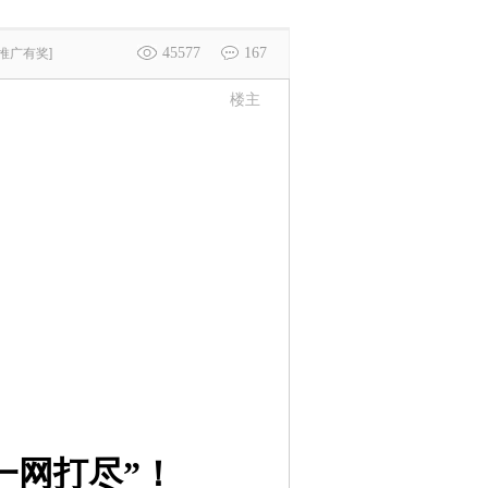
45577
167
[推广有奖]
楼主
一网打尽”！