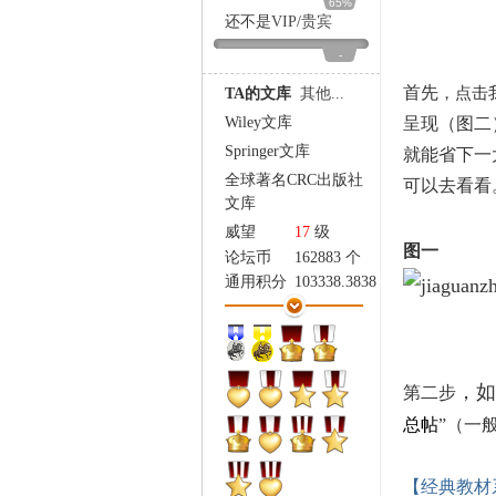
65%
家
还不是
VIP
/
贵宾
-
首先
，点击
TA的文库
其他...
Wiley文库
呈现（图二
Springer文库
就能省下一
全球著名CRC出版社
可以去看看
文库
威望
17
级
图
论坛币
162883 个
通用积分
103338.3838
学术水平
5947 点
热心指数
6450 点
信用等级
5262 点
经验
4645 点
，如
第二步
帖子
7511
总帖
”（一
精华
92
在线时间
9486 小时
注册时间
2007-12-10
【经典教材