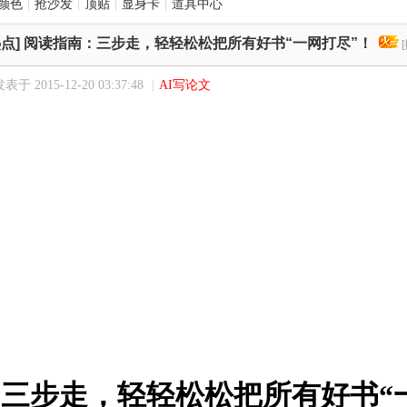
颜色
|
抢沙发
|
顶贴
|
显身卡
|
道具中心
点]
阅读指南：三步走，轻轻松松把所有好书“一网打尽”！
表于 2015-12-20 03:37:48
|
AI写论文
三步走，轻轻松松把所有好书“