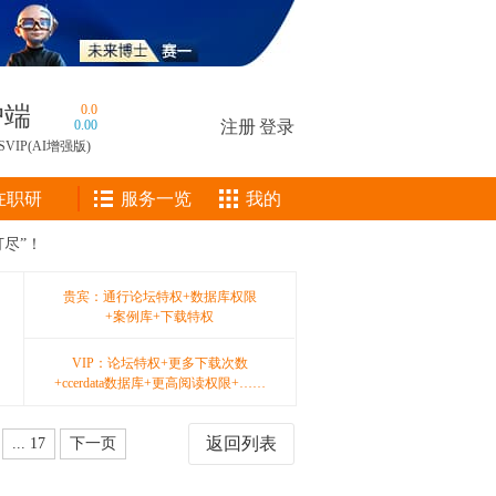
户端
0.0
0.00
注册
|
登录
SVIP(AI增强版)
在职研
服务一览
我的
尽”！
贵宾：通行论坛特权+数据库权限
+案例库+下载特权
VIP：论坛特权+更多下载次数
+ccerdata数据库+更高阅读权限+……
返回列表
... 17
下一页