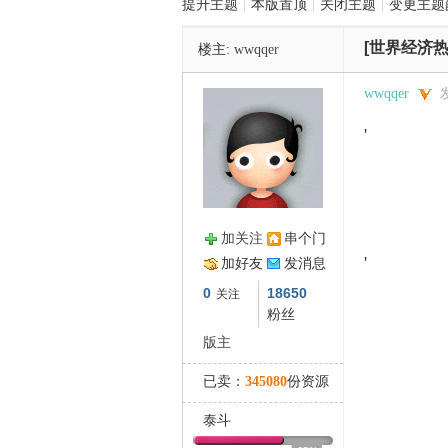
提升主题
|
本版置顶
|
关闭主题
|
变更主题
[世界经济热
楼主:
wwqqer
管
wwqqer
发
'
加关注
串个门
之
'
加好友
发消息
0
18650
关注
粉丝
版主
已卖：
345080
份资源
泰斗