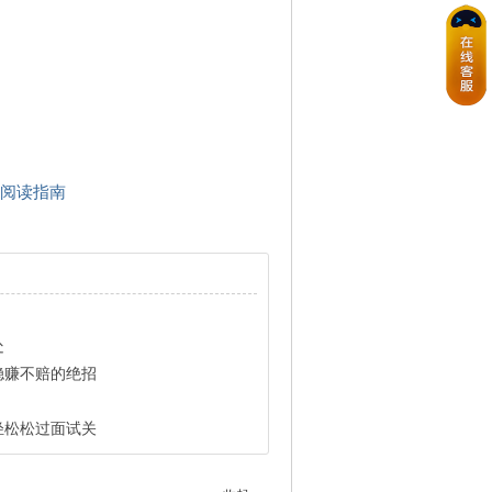
阅读指南
处
稳赚不赔的绝招
轻松松过面试关