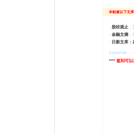
本帖被以下文库
·
股经观止
|
·
金融文摘
|
·
日新文库：
***
签到可以