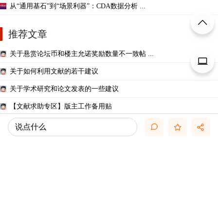
从“通用基石”到“场景利器”：CDA数据分析 ...
推荐文章
关于悬赏论坛币和楼主允诺奖励数量不一致帖 ...
关于如何利用文献的若干建议
关于学术研究和论文发表的一些建议
【文献求助专区】版主工作备用贴
一些免费的文献资源大全（来源可靠）
说点什么
几种免费下载文献的方法----我的文献应助经
关于文献求助的一些建议
关于科研中如何学习基础知识的一些建议 (一 ...
【必看】【本版版规，欢迎发悬赏贴求助】
如何3天实现「科研智能体」全流程自动化：从 ...