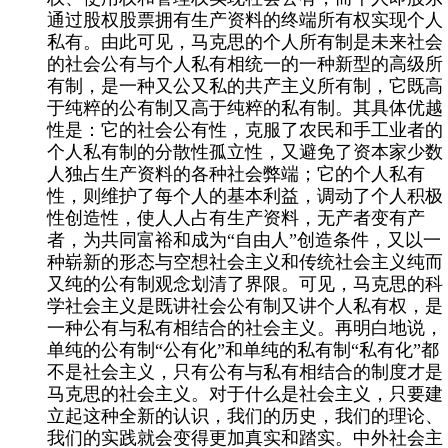
通过股权股票拥有生产资料的终端所有权实现个人
私有。由此可见，马克思的个人所有制是未来社会
的社会公有与个人私有相统一的一种新型的高级所
有制，是一种又公又私的共产主义所有制，它既高
于纯粹的公有制又高于纯粹的私有制。其具体优越
性是：它的社会公有性，克服了农民和手工业者的
个人私有制的分散性孤立性，又避免了资本家少数
人独占生产资料的各种社会弊端；它的个人私有
性，则维护了每个人的基本利益，调动了个人积极
性创造性，使人人占有生产资料，无产者变有产
者，为共同富裕和成为“自由人”创造条件，又以一
种崭新的形态与空想社会主义和传统社会主义纯而
又纯的公有制观念划清了界限。可见，马克思的科
学社会主义是既讲社会公有制又讲个人私有权，是
一种公有与私有相结合的社会主义。再明白地说，
单纯的公有制“公有化”和单纯的私有制“私有化”都
不是社会主义，只有公有与私有相结合的制度才是
马克思的社会主义。对于什么是社会主义，只要建
立起这种全新的认识，我们的历史，我们的理论、
我们的实践就会变得更加真实和踏实。中外社会主