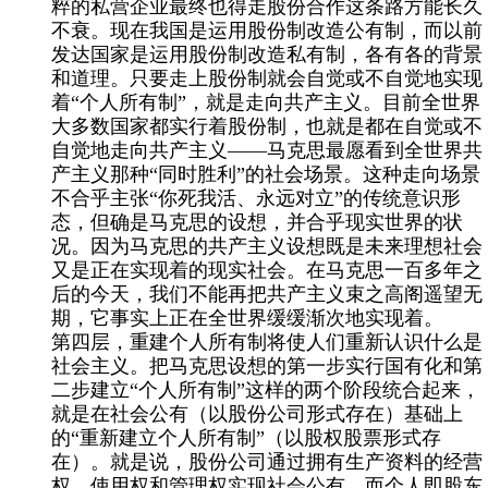
粹的私营企业最终也得走股份合作这条路方能长久
不衰。现在我国是运用股份制改造公有制，而以前
发达国家是运用股份制改造私有制，各有各的背景
和道理。只要走上股份制就会自觉或不自觉地实现
着“个人所有制”，就是走向共产主义。目前全世界
大多数国家都实行着股份制，也就是都在自觉或不
自觉地走向共产主义——马克思最愿看到全世界共
产主义那种“同时胜利”的社会场景。这种走向场景
不合乎主张“你死我活、永远对立”的传统意识形
态，但确是马克思的设想，并合乎现实世界的状
况。因为马克思的共产主义设想既是未来理想社会
又是正在实现着的现实社会。在马克思一百多年之
后的今天，我们不能再把共产主义束之高阁遥望无
期，它事实上正在全世界缓缓渐次地实现着。
第四层，重建个人所有制将使人们重新认识什么是
社会主义。把马克思设想的第一步实行国有化和第
二步建立“个人所有制”这样的两个阶段统合起来，
就是在社会公有（以股份公司形式存在）基础上
的“重新建立个人所有制”（以股权股票形式存
在）。就是说，股份公司通过拥有生产资料的经营
权、使用权和管理权实现社会公有，而个人即股东