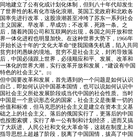
同地建立了公有化或计划化体制，但到八十年代却发生
了世界性的私有化市场化浪潮。英国工党政府和北欧各
国率先进行改革，这股浪潮甚至冲垮了苏东一系列社会
主义国家。早改革，早成功；不改革，死路一条。之
后，随着跨国公司和互联网的出现，各国之间开放和世
界一体化进程也明显加快。在这种世界大势下，
1966
年
开始长达十年的“文化大革命”使我国痛失机遇，陷入共同
贫穷封闭愚昧的境地。贫穷不是社会主义，封闭导致落
后，中国必须跟上世界，必须顺应和平、发展、改革和
一体化的世界大潮，实行改革开放和发展，“建设有中国
特色的社会主义”。
[1]
但中国要改革和发展，首先遇到的一个问题是如何认识
自己，即如何认识中国基本国情，也可以说如何认识中
国社会主义所处发展阶段或当代中国的社会性质。当时
中国是一个意识形态化的国家，社会主义是衡量一切的
价值和标准，但马克思的社会主义是建立在资本主义基
础之上的社会主义。落后的俄国实行了，更落后的中国
也按图索骥，实行了单一公有制和计划经济，进而又搞
了大跃进、人民公社和文化大革命等，这就在制度上和
指导思想上超越了阶段，脱离了中国国情，拔高了中国