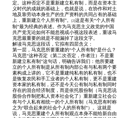
定。这种否定不是重新建立私有制，而是在资本主
义时代的成就的基础上，也就是说，在协作和对土
地及靠劳动本身生产的生产资料的共同占有的基础
上，重新建立个人所有制”。
这是有关“个人所有
[2]
制”最为经典的表述。作为马克思主义政党的中国
共产党无论如何不能忽视或小视这段表述，重读马
克思最重要的就是不能漏掉了这段文字。
解读马克思这段话，它拟有四层含义：
第一层，马克思所要重建的“个人所有制”是什么？
马克思“这种否定（第二次否定，作者注）不是重
新建立私有制”这句话，明确告诉我们：他所要建
立的个人所有制是从所有制内部公有与私有两个要
素构成上讲的，它不是重建纯私有的私有制，也不
是恢复农民和手工业者的个人私有制，更不是重建
资本家的私有制，还不是今天公有制与私有制同时
存在的混合经济制度，而是依托股份制（马克思说
股份合作制把私人资本社会化了）重新建立社会公
有与个人私有相统一的个人所有制（马克思有时称
之为“联合起来的社会个人的所有制”）。这就是
说，马克思重建个人所有制观点本身不能给新自由