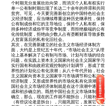
个时期充分发展欣欣向荣，而消灭个人私有权实行
单一公有制时期出现了长达二十余年的停滞和共同
贫穷。可见，今天要完善新创立的中国特色社会主
义经济制度，应当继续尊重这种历史继承性，保持
公有制成份和它的主导地位，保持个人私有权，保
持多种经济成份平等竞争制度，而拒绝极端的公有
化传统制度，拒绝由少数人占有垄断财富导致多数
人贫富落后的私有化旧社会。
其次，在完善新建立的社会主义市场经济体制方
面，大约是上世纪五十年代，“市场社会主义”从理
论上基本解决了公有制与市场、计划与市场的结合
问题，在实践上资本主义国家向社会主义国家学习
实行国有和由政府宏观控制的计划调节，形成了世
界性的计划化公有化浪潮；从八十年代开始，社会
主义国家向资本主义国家学习市场调节和公私混合
经济制度，又形成世界性的市场化私有化浪潮。中
国社会主义市场经济体制就是在这个浪潮中逐步形
成和初步确立的。既然中国社会主义市场体制刚刚
确立，那么，现在的工作就不能拆台，只能补台
（有些议论老是拆台），只能巩固它，发展它，完