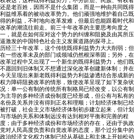
权表达；这种既得利益势力，不分阶层、民族、有权者
还是老百姓，因而不是什么集团，而是一种由共同既得
利益维系着的被动改革势力。他们顽强地维护着自己既
得的利益，不时地向改革发难，但最后也能跟着时代和
改革的潮流往前走。前三十年改革的主要思考向度之
一，就是在如何应对这个势力的纠缠和阻挠及由其所压
逼激发的中国特色社会主义发展道路的探寻上。
历经三十年改革，这个传统既得利益势力大大削弱；但
在一些改革未及的部门或领域仍然根深蒂固；另外，在
改革过程中又出现了一个新生的既得利益势力，他们既
不愿回到旧体制又不想通过深化改革创建新体制；并在
今天呈现出来新老既得利益势力利益渗透结合形成新的
权力障碍阻挠改革的情形，致使改革呈现了如下复杂状
况：单一公有制的传统所有制格局已经改变，以公有制
为主导的多种经济成份制度已经形成，但公有与私有的
名份及关系并没有得到正名和理顺；计划经济体制已经
被打破，社会主义市场经济体制初步建立起来，但计划
与市场的关系和体制远没有达到相对平衡和完善的程
度；由于多种经济成份和市场经济的存在，还由于执政
党对人民高度负责和自觉改革的态度，那个过分集中的
政治经济文化权力体制已经从基础上和主体上开始松动