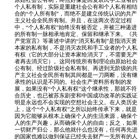
个人私有制，实际是重建社会公有和个人私有相结
合的“个人所有制”，而绝不是建立传统认识的共产
主义社会全民所有制。并且，在这两次否定过程
中，“个人私有权”始终没有被否定，并被三种递进
的所有制一脉相承地肯定、保留和继承下来。《共
产党宣言》等著述中讲的“消灭私有制”是指消灭资
本家的私有制，不是消灭农民和手工业者的个人私
有权（它的大部分让资本家给消灭了，不需要无产
者再去消灭它）。这同传统所有制理论由原始社会
公有制、经过阶级社会私有制、再进到无阶级的共
产主义社会全民所有制其间都是一刀两断，没有继
承性的认识是不同的。社会生产资料所有制的发
展，如果没有“个人私有权”这个继承性，那就不符
合历史，也已被苏东剧变和中国成功改革的实践证
明是永远也不会实现的空想社会主义。在人类历史
上，这个“个人私有权”之所以始终传承下来，就是
因为它能够从根本上确保个人的生活来源，确保个
人的生产兴趣，从而确保个人的自由；反之，如果
一切财产归公，那么他就什么也没有，任何再先进
的国家也难以做到保证已经失去财产一无所有的人