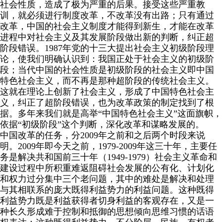
社会性质，造成了极为严重的后果。接受这些严重教
训，就必须进行制度改革，不改革没有出路；只有通过
改革，中国的社会主义制度才能得到新生，才能在改革
进程中对社会主义及其发展阶段做出新的判断，纠正超
阶段错误。
1987
年党的十三大提出社会主义初级阶段理
论，使我们明确认识到：我国正处于社会主义的初级阶
段；当代中国的社会性质是初级阶段的社会主义即中国
特色社会主义，而不再是那种超阶段的传统社会主义。
这就在理论上创新了社会主义，形成了中国特色社会主
义，纠正了超阶段错误，也为改革政策的制定找到了根
据。多年来我们就是高举“中国特色社会主义”这面旗帜，
依据“初级阶段”这个判断，深化改革和谋略发展的。
中国改革的任务，分
2009
年之前和之后两个时段来说
明。
2009
年即今天之前，
1979-2009
年这三十年，主要任
务是解决共和国前三十年（
1949-1979
）社会主义革命和
建设过程中所积重难返阻碍社会发展的公有化、计划化
和权力过分集中三个老问题，其中的难处是解决和处理
与其相联系的庞大既得利益势力的利益问题。这种既得
利益势力既是利益获得者切身利益的客观存在，又是一
种长久形成难于控制和抵御的思想倾向思维习惯的话语