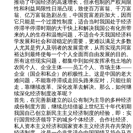
推动了中国经济的高速增长，但承包制的产权局限
性和利益局限性日渐凸现，致使百万富翁、千万富
翁、亿万富翁急剧丛生，中国贫富差距加大，因而
它只能是一个过渡性制度，适合当时我国处于经济
停滞半停滞时期的大干快上和解决我国公有化所带
来的人的生存和温饱问题，不适合今天我国经济科
学发展和社会和谐稳定的需要，更难以满足大多数
人尤其是穷人及弱者的发展需求，从而实现共同富
裕达到最终使每一个个人全面而自由发展的目的。
所有这些现实问题，都集中到如何发挥承包土地的
农民个人、企业主体——员工个人、市场主体——
企业（国企和私企）的积极性上。这是中国的老大
难问题，不能靠停滞或走回头路来应对，只能往前
走，靠继续改革、深化改革去解决。那么，如何继
续深化经济制度改革呢？
首先，在完善新建立的以公有制为主导的多种经济
成份制度方面，继续总结借鉴上世纪五十年代初期
我国自己创立新民主主义经济制度的经验，即：实
行国营经济领导下的城乡个体经济、合作社经济、
私人资本主义经济和国家资本主义经济共存共荣的
经济制度。这是一个非常适合中国国情又符合马克