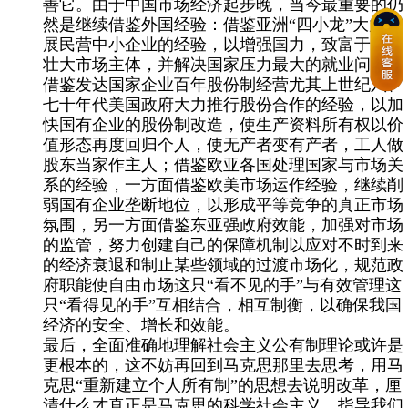
善它。由于中国市场经济起步晚，当今最重要的仍
然是继续借鉴外国经验：借鉴亚洲“四小龙”大力发
展民营中小企业的经验，以增强国力，致富于民，
壮大市场主体，并解决国家压力最大的就业问题；
借鉴发达国家企业百年股份制经营尤其上世纪六、
七十年代美国政府大力推行股份合作的经验，以加
快国有企业的股份制改造，使生产资料所有权以价
值形态再度回归个人，使无产者变有产者，工人做
股东当家作主人；借鉴欧亚各国处理国家与市场关
系的经验，一方面借鉴欧美市场运作经验，继续削
弱国有企业垄断地位，以形成平等竞争的真正市场
氛围，另一方面借鉴东亚强政府效能，加强对市场
的监管，努力创建自己的保障机制以应对不时到来
的经济衰退和制止某些领域的过渡市场化，规范政
府职能使自由市场这只“看不见的手”与有效管理这
只“看得见的手”互相结合，相互制衡，以确保我国
经济的安全、增长和效能。
最后，全面准确地理解社会主义公有制理论或许是
更根本的，这不妨再回到马克思那里去思考，用马
克思“重新建立个人所有制”的思想去说明改革，厘
清什么才真正是马克思的科学社会主义。指导我们