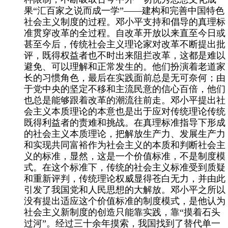
果“汇百家之说而成一学”——建构和完善中国特色
社会主义制度的过程。邓小平支持和倡导的真理标
准贯穿改革的全过程。自改革开放以来直至今日或
甚至今后，传统社会主义理论家对改革不断提出批
评，既得权益者也不时出来阻拦改革，这都是难以
避免、可以理解和正常发生的。他们扮演着老道家
长的习惯角色，最后在实践面前总是无可奈何；由
于党中央的坚定不移和主流民意的信心百倍，他们
也总是能够跟着改革的潮流往前走。邓小平提出社
会主义本质理论的本意也是出于应对传统理论传统
既得利益者的责难和挑战。在真理标准指导下形成
的社会主义本质理论，把解放生产力、发展生产力
和实现共同富裕作为社会主义的本质和判断社会主
义的标准，显然，这是一个价值标准，不是制度模
式。在这个标准下，传统的社会主义标准受到质疑
和重新评判，传统理论权威显得苍白无力，并由此
引发了我国党和人民思想的大解放。邓小平之所以
没有提出适应这个价值标准的制度模式，是他认为
社会主义新制度的创造只能靠实践，靠“摸着石头
过河”。经过三十余年摸索，我国找到了替代单一