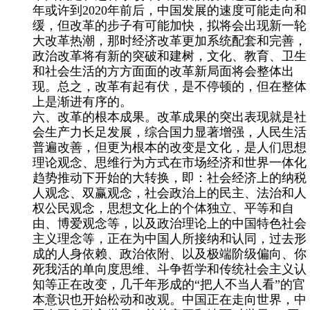
年或许到
2020
年前后，中国发展的速度可能走向和
缓，但改革的步子有可能加快，拟将会出现新一轮
大改革热潮，那时经济改革更加系统配套和完善，
政治改革将有新的突破和建树，文化、教育、卫生
和社会生活的方方面面的改革新局面将会整体出
现。总之，改革有起有伏，是不停顿的，但在整体
上是渐进有序的。
六、改革的根本成果。
改革成果的
突出表现就是社
会生产力长足发展，综合国力显著增强，人民生活
普遍改善，但更为根本的改变是文化，是人们思想
理论观念、思维行为方式在市场经济和世界一体化
趋势推动下开始的大转换，即：社会经济上的纳税
人观念、双赢观念，社会政治上的民主、法治和人
权公民观念，思想文化上的个体独立、平等和自
由、博爱观念等，以及政治理论上的中国特色社会
主义理念等，正在为中国人所接纳和认同，过去形
成的人身依赖、政治依附、以及极端阶级偏向、你
死我活的单向度思维、斗争哲学和传统社会主义认
知等正在改变，几千年形成的“把人不当人看”的官
本意识也开始松动和改观。中国正在走向世界，中