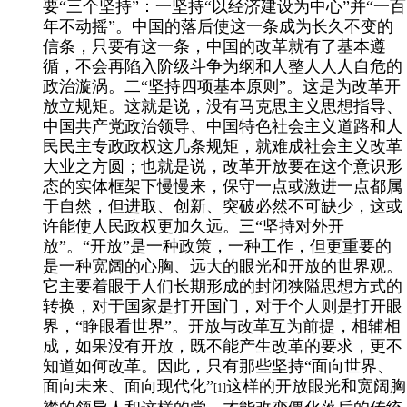
要“三个坚持”：一坚持“以经济建设为中心”并“一百
年不动摇”。中国的落后使这一条成为长久不变的
信条，只要有这一条，中国的改革就有了基本遵
循，不会再陷入阶级斗争为纲和人整人人人自危的
政治漩涡。二“坚持四项基本原则”。这是为改革开
放立规矩。这就是说，没有马克思主义思想指导、
中国共产党政治领导、中国特色社会主义道路和人
民民主专政政权这几条规矩，就难成社会主义改革
大业之方圆；也就是说，改革开放要在这个意识形
态的实体框架下慢慢来，保守一点或激进一点都属
于自然，但进取、创新、突破必然不可缺少，这或
许能使人民政权更加久远。三“坚持对外开
放”。“开放”是一种政策，一种工作，但更重要的
是一种宽阔的心胸、远大的眼光和开放的世界观。
它主要着眼于人们长期形成的封闭狭隘思想方式的
转换，对于国家是打开国门，对于个人则是打开眼
界，“睁眼看世界”。开放与改革互为前提，相辅相
成，如果没有开放，既不能产生改革的要求，更不
知道如何改革。因此，只有那些坚持“面向世界、
面向未来、面向现代化”
这样的开放眼光和宽阔胸
[1]