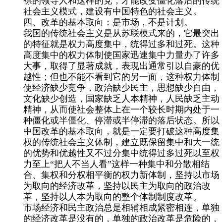
襟的领导人和这样的党，才能改变僵化落后的传统
社会主义模式，建设有中国特色的社会主义。
四、改革的基本取向：是市场，不是计划。
我国的传统社会主义是从苏联模式来的，它最突出
的特征就是权力高度集中，统得过多和过死。这种
高度集中的权力体制使国家迅速集中力量办了许多
大事，取得了显著成就，表现出通常引以自豪的优
越性；但也不能不看到它的另一面，这种权力体制
使经济缺少竞争，政治缺少民主，思想缺少自由，
文化缺少创造，国家缺乏人本精神，人民缺乏主动
精神，从而使社会整体上在一个较长时期内处于一
种僵化或
半僵化、停滞或半停滞的落后状态。所以
中国改革的基本取向，就是一定要打破这种高度集
权的传统社会主义体制，建立既保留集中和大一统
的优势和优越性又不过分集中统得过多过死以至权
力至上“把人不当人看”这样一
种集中和分散相结
合、集权和分权相平衡的权力新体制，坚持以市场
为取向的经济改革，坚持以民主为取向的政治改
革，坚持以人本为取向的整个体制制度改革。
市场经济和民主政治总是相辅相成紧密相连，单独
的经济改革是没有的，单独的政治改革是危险的，