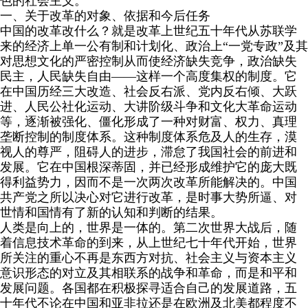
色的社会主义。
一、关于改革的对象、依据和今后任务
中国的改革改什么？就是改革上世纪五十年代从苏联学
来的经济上单一公有制和计划化、政治上“一党专政”及其
对思想文化的严密控制从而使经济缺失竞争，政治缺失
民主，人民缺失自由——这样一个高度集权的制度。它
在中国历经三大改造、社会反右派、党内反右倾、大跃
进、人民公社化运动、大讲阶级斗争和文化大革命运动
等，逐渐被强化、僵化形成了一种对财富、权力、真理
垄断控制的制度体系。这种制度体系危及人的生存，漠
视人的尊严，阻碍人的进步，滞怠了我国社会的前进和
发展。它在中国根深蒂固，并已经形成维护它的庞大既
得利益势力，因而不是一次两次改革所能解决的。中国
共产党之所以决心对它进行改革，是时事大势所逼、对
世情和国情有了新的认知和判断的结果。
人类是向上的，世界是一体的。第二次世界大战后，随
着信息技术革命的到来，从上世纪七十年代开始，世界
所关注的重心不再是东西方对抗、社会主义与资本主义
意识形态的对立及其相联系的战争和革命，而是和平和
发展问题。各国都在积极探寻适合自己的发展道路，五
十年代不论在中国和亚非拉还是在欧洲及北美都程度不