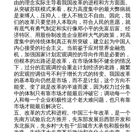
由的理念实际主导着我国改革的进程和方方面面。
从突破苏联模式来看，权力高度集中的最大弊病就
是束缚人，压抑人，使人不独立不自由。因此，我
们的改革只要坚持人本取向，符合人民的意愿，就
有底气有勇气制定和实行像邓小平的先富后富、经
济特区、用股份制改造企业那样大气的政策，对高
度集中的传统体制真正有所突破，建立起为中国人
内心接受的社会主义。当前鉴于应对世界金融危
机，加强国家计划宏观调控的导向作用是必要的，
但根本的出路还是改革，在市场体制不健全的情况
下，过分的宏观调控会重走计划经济的老路，频繁
的宏观控调信号不利于增长方式的转变。我国改革
的基本取向仍然是市场，而不是计划，这个方向不
能变。变了就是改革的半途而废，因为权力过分集
中的体制只有靠市场才能最后冲破它；调动每一个
人和每一个企业积极性这个老大难问题，也只有靠
市场才能最后解决它。
五、改革的方式和进程。
中国三十年改革，是一个
先南方试验后北方推开，先东部发展后西部开发和
东北振兴，先乡村“大包干”后城市大承包和股份制