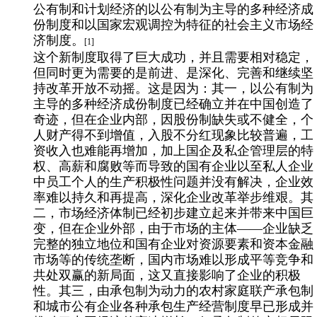
公有制和计划经济的以公有制为主导的多种经济成
份制度和以国家宏观调控为特征的社会主义市场经
济制度。
[1]
这个新制度取得了巨大成功，并且需要相对稳定，
但同时更为需要的是前进、是深化、完善和继续坚
持改革开放不动摇。这是因为：其一，以公有制为
主导的多种经济成份制度已经确立并在中国创造了
奇迹，但在企业内部，因股份制缺失或不健全，个
人财产得不到增值，入股不分红现象比较普遍，工
资收入也难能再增加，加上国企及私企管理层的特
权、高薪和腐败等而导致的国有企业以至私人企业
中员工个人的生产积极性问题并没有解决，企业效
率难以持久和再提高，深化企业改革举步维艰。其
二，市场经济体制已经初步建立起来并带来中国巨
变，但在企业外部，由于市场的主体——企业缺乏
完整的独立地位和国有企业对资源要素和资本金融
市场等的传统垄断，国内市场难以形成平等竞争和
共处双赢的新局面，这又直接影响了企业的积极
性。其三，由承包制为动力的农村家庭联产承包制
和城市公有企业各种承包生产经营制度早已形成并