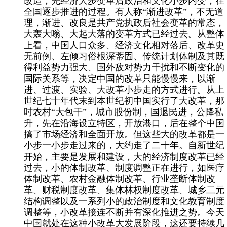
改造，先经济大步变革后政治和文化小步内变，在
全国逐步推进的过程。有人称“渐进改革”，不无道
理，渐进、改良是共产党执政后社会变革的常态，
大轰大嗡、大起大落的变革方式已经过去。从整体
上看，中国人口众多、经济文化相对落后、改革史
无前例、左倾习俗根深蒂固、传统计划体制及其既
得利益势力强大、国外敌对势力干扰和不断变化的
国际关系等，决定中国的改革只能慢慢来，以渐
进、过渡、实验、大改革小步走的方式进行。从上
世纪七十年代末到本世纪初中国实行了大改革，那
时农村“大包干”，城市股份制，国退民进，公降私
升，先在沿海设立特区，开放港口，后在整个中国
搞了市场经济和全面开放。但这些大的改革都是一
小步一小步走过来的，大约走了二十年。自新世纪
开始，主要是发展和建设，大的经济制度改革已经
过去，小的体制改革、制度调整正在进行，如医疗
体制改革、农村金融体制改革、行业垄断体制改
革、财税制度改革、集体林权制度改革、城乡二元
结构调整以及一系列小的政治制度和文化教育制度
调整等，小改革接连不断并有深化推进之势。今天
中国就处在这种小改革大发展阶段，这还要持续几