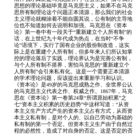
思想的理论基础毕竟是马克思主义，如果不在马克
思所有制理论这个问题正本清源，那么我们的社会
主义理论就糊涂着不能自圆其说，公有制的主导地
位也不知道如何去说明和加强。马克思在《资本
论》第一卷中有一段关于“重新建立个人所有制”的
话，在上世纪九十年代成为热点，在当时“不争
论”语境下，实行了国有企业的股份制改造，这实
际上是在重建个人所有制，但多年来人们所认知掌
控的理论落后了实践，理论界认为是完善公有制，
与个人所有制不搭界，害怕马克思的“重新建立个
人所有制”会引来私有化。这是一个需要正本清源
的学术理论问题，应该提出来重新学习和认识。
《资本论》是
49
岁的马克思成熟之作、全世界公认
的马克思主义代表之作、权威之作。
1867
年，马克
思在《资本论》第一卷第
24
章“所谓原始积累”之
七“资本主义积累的历史趋势”中这样写道：“从资
本主义生产方式产生的资本主义占有方式，从而资
本主义私有制，是对个人的、以自己劳动为基础的
私有制的第一个否定。但资本主义生产由于自然过
程的必然性，造成了对自身的否定。这是否定的否