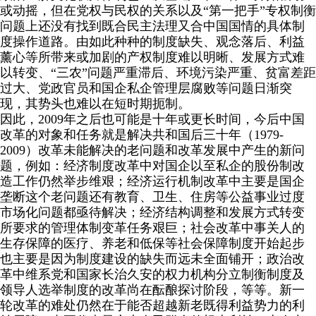
或动摇，但在党权与民权的关系以及“第一把手”专权制衡
问题上还没有找到既合民主法理又合中国国情的具体制
度操作道路。由如此种种的制度缺失、观念落后、利益
薰心等所带来或加剧的产权制度难以明晰、发展方式难
以转变、“三农”问题严重滞后、环境污染严重、贫富差距
过大、党政官员和国企私企管理层腐败等问题日渐突
现，其势头也难以在短时期扼制。
因此，
2009
年之后也可能是十年或更长时间，今后中国
改革的对象和任务就是解决共和国后三十年（
1979-
2009
）改革未能解决的老问题和改革发展中产生的新问
题，例如：经济制度改革中对国企以至私企的股份制改
造工作仍然举步维艰；经济运行机制改革中主要是国企
垄断这个老问题还有教育、卫生、住房等公益事业过度
市场化问题都亟待解决；经济结构调整和发展方式转变
所要求的管理体制变革任务艰巨；社会改革中事关人的
生存保障的医疗、养老和低保等社会保障制度开始起步
也主要是因为制度建设的缺失而远未全面铺开；政治改
革中维系党和国家长治久安的权力机构分立制衡制度及
领导人选举制度的改革尚在酝酿探讨阶段，等等。新一
轮改革的难处仍然在于能否超越新老既得利益势力的利