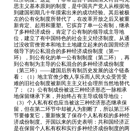
思主义基本原则的制度，是中国共产党人从根据地
到建国初期几十年摸索出来的成功经验。其后被极
左的公有化制度所替代了，在改革开放之后又被重
新肯定、起用和重塑。它摈弃了单一公有制，继承
了多种经济成份，肯定了公有制的领导或主导地
位，建立了有中国特色的社会主义经济制度。从通
过没收官僚资本和地主土地建立起来的在国营经济
领导下的公私混合的多种经济成份制度（第一
环），到公有化的单一公有制制度（第二环），再
到公有制为主导的公私混合的多种经济成份制度
（第三环）——建国后所有制历史发展的这个链条
看：（
1
）地主官僚少数人享乐而人民大众受苦受
难的旧社会制度被新民主主义社会理所当然地替代
了；（
2
）公有制成份被这三种经济形态一脉相承
地保留继承下来，并始终占有主导或领导地位；
（
3
）个人私有权也应当被这三种经济形态继承保
留，但在第二环节中却被人为割断了，所以第三环
节要修复它，重新恢复了保存个人私有权的多种经
济成份制度。开国以来的历史表明：共和国经济正
是在保留个人私有权和实行多种经济成份制度的两