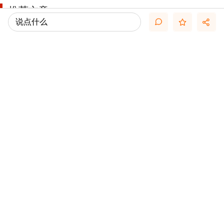
推荐文章
说点什么
关于悬赏论坛币和楼主允诺奖励数量不一致帖 ...
关于如何利用文献的若干建议
关于学术研究和论文发表的一些建议
【文献求助专区】版主工作备用贴
一些免费的文献资源大全（来源可靠）
几种免费下载文献的方法----我的文献应助经
关于文献求助的一些建议
关于科研中如何学习基础知识的一些建议 (一 ...
【必看】【本版版规，欢迎发悬赏贴求助】
如何3天实现「科研智能体」全流程自动化：从 ...