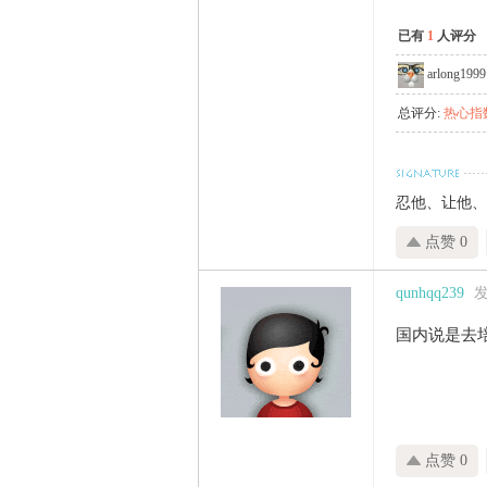
已有
1
人评分
arlong1999
总评分:
热心指数
忍他、让他、
点赞 0
qunhqq239
发
国内说是去
点赞 0