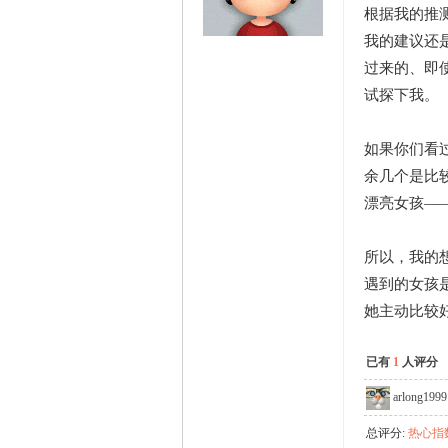
根据我的推
我的建议还
过来的、即
试探下我。
如果你们看
余几个是比
漂亮女孩—
所以，我的
遇到的女孩
她主动比较
已有
1
人评分
arlong1999
总评分:
热心指数