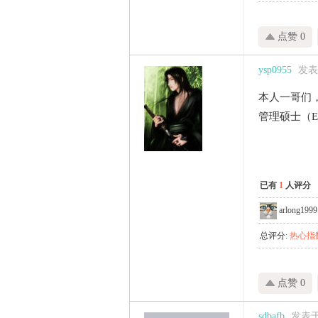
点赞 0
ysp0955
发表于
本人一哥们
管理硕士（
已有
1
人评分
arlong1999
总评分:
热心指数
点赞 0
sdbafb
发表于 2