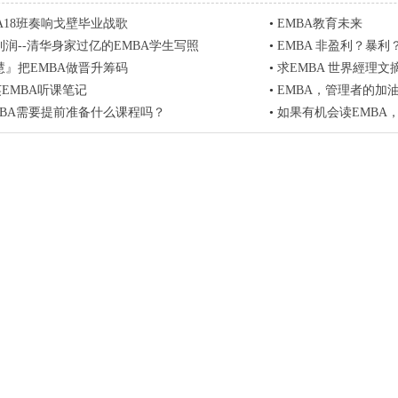
A18班奏响戈壁毕业战歌
•
EMBA教育未来
润--清华身家过亿的EMBA学生写照
•
EMBA 非盈利？暴利
慧』把EMBA做晋升筹码
•
求EMBA 世界經理文摘 
英EMBA听课笔记
•
EMBA，管理者的加
MBA需要提前准备什么课程吗？
•
如果有机会读EMBA