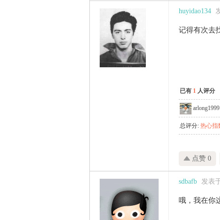
huyidao134
发
记得有次去
已有
1
人评分
arlong1999
总评分:
热心指数
点赞 0
sdbafb
发表于 2
哦，我在你