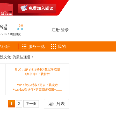
户端
0.0
0.00
注册
|
登录
SVIP(AI增强版)
在职研
服务一览
我的
“洗文凭”的最佳通道！
贵宾：通行论坛特权+数据库权限
+案例库+下载特权
VIP：论坛特权+更多下载次数
+ccerdata数据库+更高阅读权限+……
返回列表
1
2
下一页