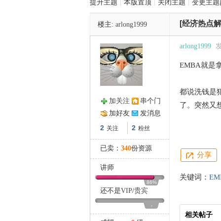
提升主题
|
本版置顶
|
关闭主题
|
变更主题
[经济热点解
楼主:
arlong1999
管
arlong1999
发
EMBA就是
都说洗钱是
加关注
串个门
了。突然又
加好友
发消息
之
2
2
关注
粉丝
已卖：
340
份资源
分享
讲师
关键词：
EM
86%
还不是
VIP
/
贵宾
-
相关帖子