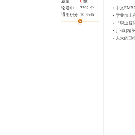
威望
0
级
家
•
中文EMB
论坛币
3392 个
通用积分
10.8545
•
学业加上利
学术水平
28 点
•
『职业智
热心指数
34 点
•
[下载]精
信用等级
24 点
•
人大的E
经验
2347 点
帖子
525
精华
0
在线时间
668 小时
注册时间
2010-1-13
最后登录
2026-5-9