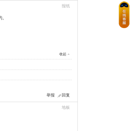
报纸
的。
收起
举报
回复
地板