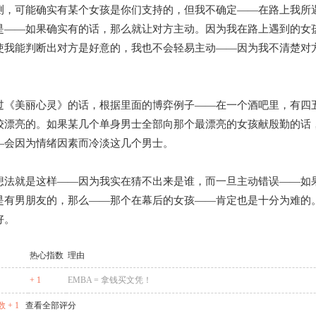
测，可能确实有某个女孩是你们支持的，但我不确定——在路上我所
是——如果确实有的话，那么就让对方主动。因为我在路上遇到的女
使我能判断出对方是好意的，我也不会轻易主动——因为我不清楚对
过《美丽心灵》的话，根据里面的博弈例子——在一个酒吧里，有四
较漂亮的。如果某几个单身男士全部向那个最漂亮的女孩献殷勤的话
—会因为情绪因素而冷淡这几个男士。
想法就是这样——因为我实在猜不出来是谁，而一旦主动错误——如
是有男朋友的，那么——那个在幕后的女孩——肯定也是十分为难的
好。
热心指数
理由
+ 1
EMBA = 拿钱买文凭！
 + 1
查看全部评分