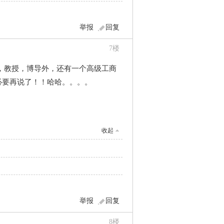
举报
回复
7
楼
，教授，博导外，还有一个高级工商
必要再说了！！哈哈。。。。
收起
举报
回复
8
楼