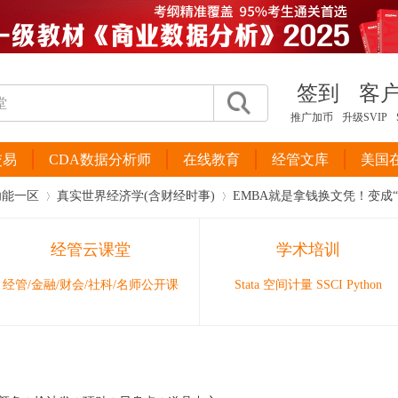
签到
客
推广加币
升级SVIP
交易
CDA数据分析师
在线教育
经管文库
美国
功能一区
真实世界经济学(含财经时事)
EMBA就是拿钱换文凭！变成
经管云课堂
学术培训
›
›
经管/金融/财会/社科/名师公开课
Stata 空间计量 SSCI Python