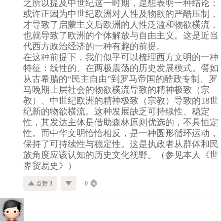
之所以提及中世纪这一时期，是想表明一种结论：
或许正因为中世纪欧洲对人性及物欲的严酷压制，
才导致了启蒙主义后欧洲的人性泛滥和物欲横流，
也就导致了欧洲的个体解放与自由主义。这是近当
代西方政治经济的一种有趣的前提。
在这种前提下，我们似乎可以梳理西方文明的一种
特征：线性的、在两极震荡的历史发展模式。譬如
从古希腊的“民主自由”到罗马帝国的酷政专制、罗
马晚期上层社会的物欲横流导致的精神极致（宗
教）、中世纪欧洲的精神极致（宗教）导致的18世
纪新的物欲横流。这种发展缺乏可持续性、稳定
性，其发达主体是借助森林原则优选的，不具恒定
性。而中华文明恰恰相反，是一种圆形循环运动，
保持了可持续性与稳定性。这是执政者从群体和民
族角度应该认知的历史文化视野。（参见本人《世
界贸易史》）
点赞 3
0