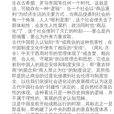
生在古希腊、罗马帝国等任何一个时代。这就是
说，可能存在一种“逻辑”：当一个社会以“商品逐
利”为经济生活的主要方式，当商品侵袭到社会的
每一个角落，人人“唯利是图”，这个社会便失去了
群体粘性，会发生人性腐朽，政治同时也“商品
化”了，这个社会便到了灭亡的时刻——要么是内
部倾覆，要么为外来力量攻取。
古代中国哲人认知到“市”或商业的这种危害性，在
中国制度文化中便有了相应的“安排”。《周礼·月
令》中关于西周对市的管理体现了“戒贪婪、顺自
然、合人伦、守规矩”的治世理念和思想，它也反
射到中国人的观念安排和制度安排上：即“重农抑
商”的观念和“商人禁止为仕”的制度设定。其所指
即是防止商业的过度化侵袭到社会伦理与制度安
全。以往我们依据社会进化论的发展模式认为这是
古代中国社会的“封建性”决定的，是自然经济落后
性的体现。这种看法只是一种历史倒推的逻辑，并
不属于理性的、客观的历史认知范畴。
汉是中国皇权开始成熟运行的时期，其标志之一是
郡县制，即构建了从中央到郡县的垂直制度体系；