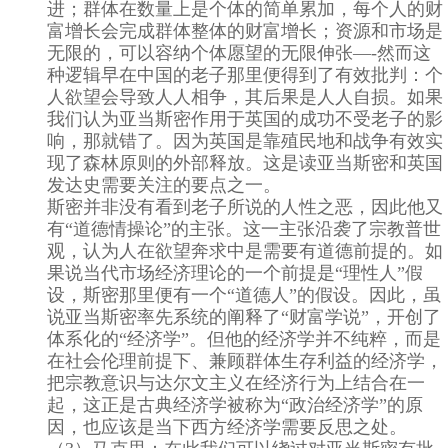
进；群体在数量上是个体的简单累加，每个人的财
富增长会完成群体整体的财富增长；资源和市场是
无限的，可以容纳个体愿望的无限伸张—-然而这
种逻辑早在中国的老子那里便得到了有效批判：个
人欲望会导致人人相争，其后果是人人自损。如果
我们认为亚当斯密作用于英国的成功不受老子的影
响，那就错了。因为英国是靠殖民地和战争有效实
现了森林原则的外部释放。这是读亚当斯密和英国
发达史需要关注的要点之一。
斯密并非没有看到老子所说的人性之恶，因此他又
有“道德情操论”的主张。这一主张沿袭了宗教普世
观，认为人在欲望奔求中是需要有道德前提的。如
果说当代市场经济理论的一个前提是“理性人”假
设，斯密那里便有一个“道德人”的假设。因此，虽
说亚当斯密率先系统的阐释了“财富学说”，开创了
体系化的“经济学”。但他的经济学并不纯粹，而是
在社会伦理前提下、兼顾群体生存利益的经济学，
把宗教意识与达尔文主义在经济行为上结合在一
起，这正是古典经济学被称为“政治经济学”的原
因，也应该是当下西方经济学需要反思之处。