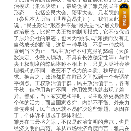
治模式（集体决策），最终促成了雅典的民主政治
形态——包括公民大会、陪审大会、元老院的构建
（参见本人所写《世界贸易史》）。我们因此可以
说，“民主政治”形态并不是“最先进”或“最文明”的
政治形态，比起中央王权的制度模式，它不仅保留
了原始公社的痕迹，也因为“跳跃式”嫁接而没有走
自然成长的阶段，这是一种早熟，不是一种成熟。
直到当下为止，“民主政治”不可克服的弊端（大多
数决定、少数人煽动、不具有长效稳定性等）与中
央王权制度的弊病堪称不相上下，只是人类社会治
理模式的不同，改变不了权力的本质、秩序的要
求。换言之，政治都是在群己之间找到一个合适的
平衡点。王权政治偏于群，民主政治偏于己，各有
千秋，但作用条件不同，作用效果也就出现了差
异。譬如，当国家安定和平时，民主政治更易激发
个体的活力；而当国家贫穷、内部不平衡、外来力
量侵袭时，民主政体就不易解决这些难题。原因在
于，个体诉求超越了群体利益。
雅典在其最盛之际，不仅是政治文明的典范，也是
经济文明的典范。单从市场经济角度而言，雅典在