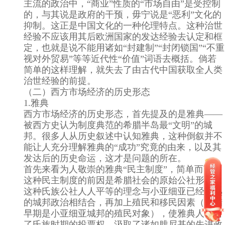
主流的政治中，“商业”性质的“市场自由”是受控制
的，与其说是政府的干预，毋宁说是“恶利”文化的
抑制。这正是中国文化的一种伦理特点。这种治世
经验不应该用其后欧洲国家的发达经验去认定和框
定，也就是说不能用诸如“封建制”“封闭锁国”“不重
视对外贸易”等等近代性“价值”词语去概括。倘若
简单的这样理解，就失去了由古代中国获取全人类
治世经验的前提。
（二）西方市场经济的历史形态
1.雅典
西方市场经济的历史形态，首先提及的是雅典——
被西方史认为制度典范的希腊半岛最“文明”的城
邦。很多人从历史叙述中认知雅典，这种倒叙并不
能让人充分理解雅典的“成功”究竟的由来，以及其
发达后的历史命运，这才是问题的所在。
首先来看为人敬崇的雅典“民主制度”，简单而言，
这种民主制度的前因是希腊社会的原始公社形态。
这种氏族公社人人平等的理念与小亚细亚已经成熟
的城邦政治相结合，再加上殖民和移民因素（希腊
早期是小亚细亚城邦的殖民对象），使雅典人保留
了氏族时期的投票权，汲取了诸如腓尼基的先进政