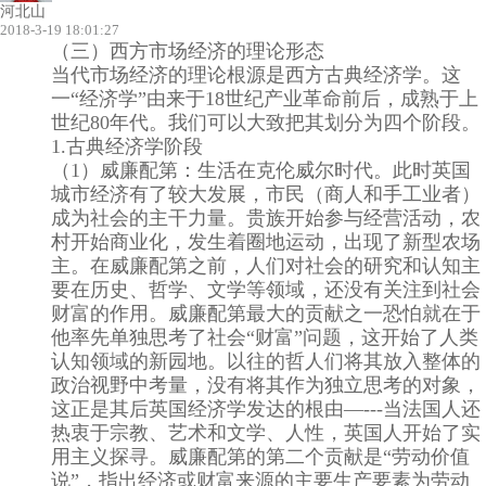
河北山
2018-3-19 18:01:27
（三）西方市场经济的理论形态
当代市场经济的理论根源是西方古典经济学。这
一“经济学”由来于18世纪产业革命前后，成熟于上
世纪80年代。我们可以大致把其划分为四个阶段。
1.古典经济学阶段
（1）威廉配第：生活在克伦威尔时代。此时英国
城市经济有了较大发展，市民（商人和手工业者）
成为社会的主干力量。贵族开始参与经营活动，农
村开始商业化，发生着圈地运动，出现了新型农场
主。在威廉配第之前，人们对社会的研究和认知主
要在历史、哲学、文学等领域，还没有关注到社会
财富的作用。威廉配第最大的贡献之一恐怕就在于
他率先单独思考了社会“财富”问题，这开始了人类
认知领域的新园地。以往的哲人们将其放入整体的
政治视野中考量，没有将其作为独立思考的对象，
这正是其后英国经济学发达的根由—---当法国人还
热衷于宗教、艺术和文学、人性，英国人开始了实
用主义探寻。威廉配第的第二个贡献是“劳动价值
说”，指出经济或财富来源的主要生产要素为劳动