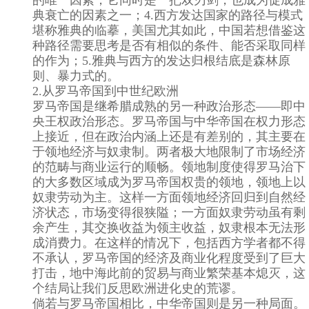
典衰亡的因素之一；4.西方发达国家的路径与模式
堪称雅典的临摹，美国尤其如此，中国若想借鉴这
种路径需要思考是否有相似的条件、能否采取同样
的作为；5.雅典与西方的发达归根结底是森林原
则、暴力式的。
2.从罗马帝国到中世纪欧洲
罗马帝国是继希腊成熟的另一种政治形态——即中
央王权政治形态。罗马帝国与中华帝国在权力形态
上接近，但在政治内涵上还是有差别的，其主要在
于领地经济与奴隶制。两者极大地限制了市场经济
的范畴与商业运行的顺畅。领地制度使得罗马治下
的大多数区域成为罗马帝国权贵的领地，领地上以
奴隶劳动为主。这样一方面领地经济回归到自然经
济状态，市场变得很狭隘；一方面奴隶劳动虽有剩
余产生，其交换收益为领主收益，奴隶根本无法形
成消费力。在这样的情况下，包括西方学者都不得
不承认，罗马帝国的经济及商业化程度受到了巨大
打击，地中海此前的贸易与商业繁荣基本熄灭，这
个结局让我们反思欧洲进化史的荒谬。
倘若与罗马帝国相比，中华帝国则是另一种局面。