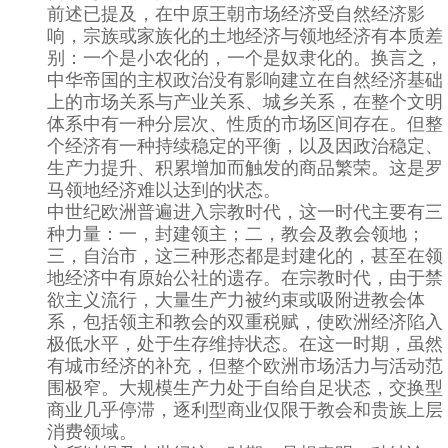
前述已提及，在中原王朝市场经济受自然经济影
响，宗族或家族化的土地经济与领地经济有本质差
别：一个是小农化的，一个是奴隶化的。换言之，
中华帝国的主权政治没有影响建立在自然经济基础
上的市场关系与产业关系、城乡关系，在整个文明
体系中有一种分层次、性质的市场区间存在。但整
个经济有一种持续稳定的平衡，以及因政治稳定、
生产力提升、积累增加而触发的商品繁荣。这是罗
马领地经济难以达到的状态。
中世纪欧洲普遍进入宗教时代，这一时代主要有三
种力量：一，封建领主；二，教会及教会领地；
三，自治市，这三种形态都是封建化的，甚至在领
地经济中有原始公社的遗存。在宗教时代，由于禁
欲主义流行，大量生产力被约束或吸附进教会体
系，包括领主和教会的双重税赋，使欧洲经济陷入
极低水平，处于生存维持状态。在这一时期，虽然
有城市经济的补充，但整个欧洲市场活力与活动范
围极窄。大规模生产力处于自给自足状态，交换型
商业几乎停滞，逐利型商业仅限于教会和贵族上层
消费领域。