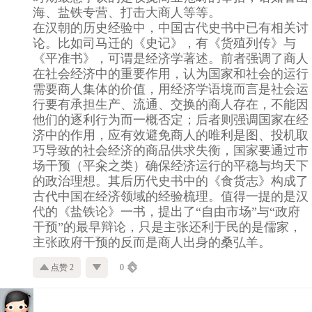
海、盐铁专营、打击大商人等等。
在汉朝的历史经验中，中国古代史书中已有相关讨
论。比如司马迁的《史记》，有《货殖列传》与
《平准书》，可谓是经济学著述。前者强调了商人
在社会经济中的重要作用，认为国家和社会的运行
需要商人集体的价值，用经济学语境而言是社会运
行要有承担生产、流通、交换的商人存在，不能因
他们的逐利行为而一概否定；后者则强调国家在经
济中的作用，应有效避免商人的唯利是图、投机取
巧导致的社会经济的商品供求失衡，国家要通过市
场干预（平籴之类）确保经济运行的平稳与均天下
的政治理想。其后历代史书中的《食货志》构成了
古代中国在经济领域的经验梳理。值得一提的是汉
代的《盐铁论》一书，提出了“自由市场”与“政府
干预”的最早辩论，只是主张还利于民的是儒家，
主张政府干预的反而是商人出身的桑弘羊。
点赞 2
0