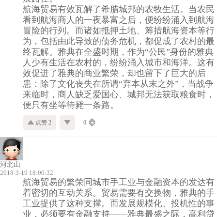
航海贸易有效瓦解了希腊城邦的农牧生活。当农民
看到航海商人的一夜暴富之后，便纷纷涌入到航海
冒险的行列。而诸如抵押土地、筹措航海资本等行
为，包括由此导致的债务危机，都促成了农村的最
终瓦解。雅典在全盛时期，作为“公民”身份的雅典
人少有生活在农村的，纷纷涌入城市和海洋。这有
效促进了雅典的商业繁荣，却也留下了巨大的后
患：除了文化丧失在所谓“弃本从末之外”，当战争
来临时，商人缺乏爱国心、城邦无法获取粮食时，
便只有坐等待毙一条路。
点赞 2
0
河北山
2018-3-19 18:00:32
航海贸易的繁荣同城市手工业与金融资本的发达有
着密切的互动关系。贸易需要有交换物，雅典的手
工业提供了这种支撑。而发展规模化、投机性的事
业，必须要有金融支持——雅典最盛之际，高利贷