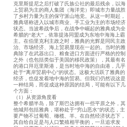
克里斯提尼之后打破了氏族公社的最后残余，以海
上贸易为主的商人集团（海洋党）即城市力量战胜
了乡村力量为主的保守派山地党。从这一时期起，
雅典堪称进入以城市商业、手工业为主的市场经济
状态。当波希战争后，在战争中崛起的雅典成为全
希腊的“老大”，依靠提洛同盟成为东地中海海上霸
主。在伯里克利主政之时，雅典的光辉是同民主政
治、市场经济、海上贸易显现在一起的。当时的雅
典除了在武器出口、粮食进口方面进行严格的控制
之外（也包括类似于美国的移民政策），其最有名
的港口拜厄里斯港，是当时地中海的自由港，几乎
处于“离岸贸易中心”的状态。这极大活跃了雅典的
经济，也促发着地中海的贸易。但我们仍然说这是
一种结局，而促成这种原因的结局，可能有以下几
个方面：
（1）从资源角度看
整个希腊半岛，除了斯巴达拥有一些平原之外，其
他城邦包括雅典，堪称处于“穷山恶水”的状态，主
要产物不过葡萄、橄榄、羊。在自然经济状态下，
其自给自足是与人口繁殖相平衡的，一旦追求发