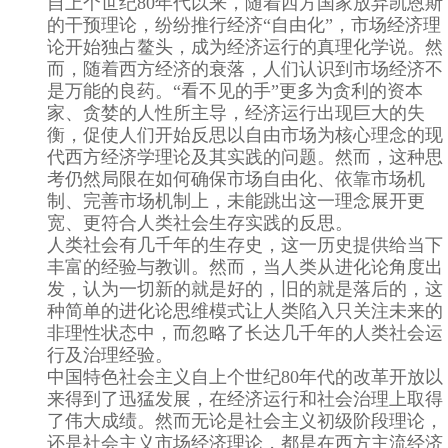
自上个世纪80年代以来，随着西方国家放弃凯恩斯
的干预理论，纷纷推行经济“自由化”，市场经济理
论开始独占鳌头，成为经济运行的真理化学说。然
而，随着西方经济的衰落，人们认识到市场经济不
是万能的良药。“看不见的手”更多为贪利的资本
家、贪婪的人性所主导，经济运行出现巨大的失
衡，促使人们开始反思以自由市场为核心理念的现
代西方经济学理论及其实践的问题。然而，这种思
考仍然局限在如何确保市场自由化、依靠市场机
制、完善市场机制上，未能跳出这一理念展开更
宽、更符合人类社会生存实践的反思。
人类社会有几千年的生存史，这一历史提供给当下
丰富的经验与教训。然而，当人类从进化论角度出
发，认为一切新的就是好的，旧的就是落后的，这
种简单的进化论思维模式让人类陷入只关注未来的
非理性状态中，而忽略了长达几千年的人类社会运
行及治理经验。
中国特色社会主义自上个世纪80年代的改革开放以
来得到了迅猛发展，在经济运行和社会治理上取得
了伟大成绩。然而无论是社会主义初级阶段理论，
还是社会主义市场经济理论，都是在西方主流经济