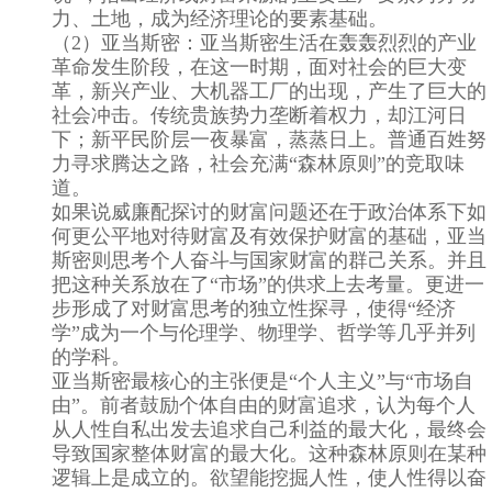
力、土地，成为经济理论的要素基础。
（2）亚当斯密：亚当斯密生活在轰轰烈烈的产业
革命发生阶段，在这一时期，面对社会的巨大变
革，新兴产业、大机器工厂的出现，产生了巨大的
社会冲击。传统贵族势力垄断着权力，却江河日
下；新平民阶层一夜暴富，蒸蒸日上。普通百姓努
力寻求腾达之路，社会充满“森林原则”的竞取味
道。
如果说威廉配探讨的财富问题还在于政治体系下如
何更公平地对待财富及有效保护财富的基础，亚当
斯密则思考个人奋斗与国家财富的群己关系。并且
把这种关系放在了“市场”的供求上去考量。更进一
步形成了对财富思考的独立性探寻，使得“经济
学”成为一个与伦理学、物理学、哲学等几乎并列
的学科。
亚当斯密最核心的主张便是“个人主义”与“市场自
由”。前者鼓励个体自由的财富追求，认为每个人
从人性自私出发去追求自己利益的最大化，最终会
导致国家整体财富的最大化。这种森林原则在某种
逻辑上是成立的。欲望能挖掘人性，使人性得以奋