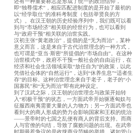
还有一种重要标志是形成了统一的政治信仰，
即“独尊儒术”，相应匹配进制度的是开始了最初的
以“经学取仕”的准科考制度（包括举贤良的方
式）。在汉王朝的历史经验序列中，我们既可以看
到与“市场经济”相关联的经世行为，也可以看到
与“政府干预”相关联的治世实践。
汉初主张“黄老政治”，提倡的是“无为而治”，某种
意义而言，这是来自于古代治世理念的一种方式，
也可谓是“亚当·斯密”所提倡的“市场自由”。在这种
治世模式中，政府不干预一般社会的自由运行，在
经济和社会生活领域采取“放任自为”的政策，以此
凭借社会体的“自然运行”，达到“休养生息”“适者生
存”的目标。这种治世理念来自于老子，老子的“小
国寡民”和“无为而治”即有此种设定。
到了汉武之际，汉王朝的治世理念与政策开始转
入“积极干预”的状态，一方面武帝开始驱逐匈奴与
征服西南夷需要大量的人力物力；另一方面武帝也
看到大的商人形成的势力会影响国家和王权的统治
——景帝时的七国之乱便有商人的背后支持。而商
人与官僚的勾结，导致了腐败问题的出现。在武帝
时期最惹争议的是收拢商业范畴的举措，诸如管山