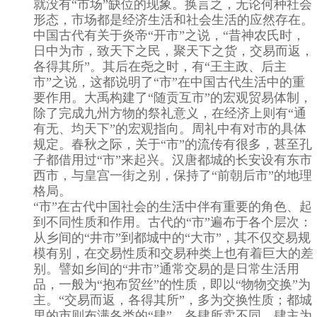
就没有“市场”缺位的现象。换言之，无论何种社会
形态，市场都是经济生活和社会生活的应然存在。
中国古代有关于炎帝“开市”之说，“昔神农氏时，
日中为市，致天下之民，聚天下之货，交易而返，
各得其所”。其后在尧之时，有“王主政、后主
市”之说，这都说明了“市”在中国古代生活中的重
要作用。大禹构建了“随贡互市”的宏观贸易体制，
除了完成九州方物的祭礼意义，在经济上则有“通
有无、均天下”的宏观指向。周礼中有对市的具体
规定。春秋之际，关于“市”的流传有很多，甚至孔
子都借用过“市”来起兴。汉唐都城的长安设有东市
西市，与皇宫一街之别，保持了“前朝后市”的地理
格局。
“市”在古代中国社会的生活中伴有重要的角色、起
到不同性质和作用。古代的“市”遍布于各个层次：
从乡间的“井市”到都城中的“大市”，其不仅交易规
模有别，在交易性质和交易种类上也有着巨大的差
别。譬如乡间的“井市”通常交易的是日常生活用
品，一般为“抱布贸丝”的性质，即以“物物交换”为
主。“交易而返，各得其所”，多为交换性质；都城
里的市则布满各类的“肆”，各肆所卖不同，肆主为