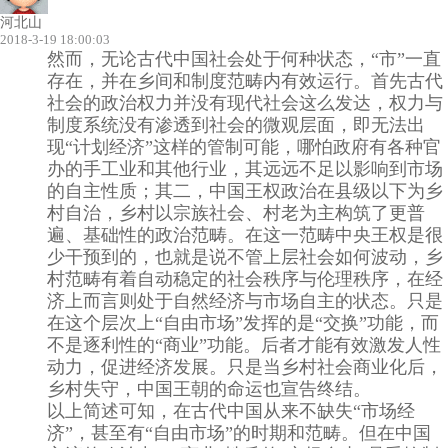
河北山
2018-3-19 18:00:03
然而，无论古代中国社会处于何种状态，“市”一直
存在，并在乡间和制度范畴内有效运行。首先古代
社会的政治权力并没有现代社会这么发达，权力与
制度系统没有渗透到社会的微观层面，即无法出
现“计划经济”这样的管制可能，哪怕政府有各种官
办的手工业和其他行业，其远远不足以影响到市场
的自主性质；其二，中国王权政治在县级以下为乡
村自治，乡村以宗族社会、村老为主构筑了更普
遍、基础性的政治范畴。在这一范畴中央王权是很
少干预到的，也就是说不管上层社会如何波动，乡
村范畴有着自动稳定的社会秩序与伦理秩序，在经
济上而言则处于自然经济与市场自主的状态。只是
在这个层次上“自由市场”发挥的是“交换”功能，而
不是逐利性的“商业”功能。后者才能有效激发人性
动力，促进经济发展。只是当乡村社会商业化后，
乡村失守，中国王朝的命运也宣告终结。
以上简述可知，在古代中国从来不缺失“市场经
济”，甚至有“自由市场”的时期和范畴。但在中国