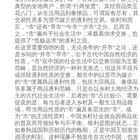
典型的坐地商户，所谓“行商坐贾”。其经营品类五
花八门，从生活用品到奢侈品，可谓应有尽有，其
交易性质多为货币媒介的逐利性交易。依时间而
言，“市”还有“早市”“午市”“夕市”之分。总而言
之，“市”遍布于社会生活中，承载着供求交换，也
提供了“负贩远求”的逐利之流。
在这里需要指明的是，无论炎帝的“开市”之论，还
是乡间的“井市”“早市”，出于古代中国自然经济的
性质，“市”在中国的社会生活中以交换功能为主要
范畴，是自然经济的一种补充形态；但这并不排斥
或排除逐利性质的交换，都市中的以货币为媒介
的“市”便属商品逐利性质，包括大宗商品、奢侈品
等多属于商品逐利范畴。只是在以乡村土地经济为
主的古代社会生活中，后者的“市”占比较小。需要
提及的是，每当后者进入乡村及一般生活用品领
域，即当商品性质的“市”遍及各层次的“市”、成
为“市”的主流性质时，中国乡村社会就会因商品化
的普及而导致纷争与不平衡、唯利是图的状态，正
如春秋战国和历朝历代的晚期，正是中国王朝发生
崩溃的时刻。这种现象不独发生在古代中国，也发