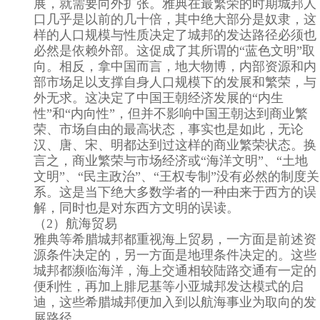
展，就需要向外扩张。雅典在最繁荣的时期城邦人
口几乎是以前的几十倍，其中绝大部分是奴隶，这
样的人口规模与性质决定了城邦的发达路径必须也
必然是依赖外部。这促成了其所谓的“蓝色文明”取
向。相反，拿中国而言，地大物博，内部资源和内
部市场足以支撑自身人口规模下的发展和繁荣，与
外无求。这决定了中国王朝经济发展的“内生
性”和“内向性”，但并不影响中国王朝达到商业繁
荣、市场自由的最高状态，事实也是如此，无论
汉、唐、宋、明都达到过这样的商业繁荣状态。换
言之，商业繁荣与市场经济或“海洋文明”、“土地
文明”、“民主政治”、“王权专制”没有必然的制度关
系。这是当下绝大多数学者的一种由来于西方的误
解，同时也是对东西方文明的误读。
（2）航海贸易
雅典等希腊城邦都重视海上贸易，一方面是前述资
源条件决定的，另一方面是地理条件决定的。这些
城邦都濒临海洋，海上交通相较陆路交通有一定的
便利性，再加上腓尼基等小亚城邦发达模式的启
迪，这些希腊城邦便加入到以航海事业为取向的发
展路径。