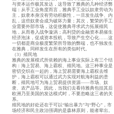
与资本运作极其发达，这导致了雅典的几种经济弊
端：从手工业角度而言，雅典手工业以奴隶劳动为
主，奴隶本身没有劳动积极性，一旦发生战争、内
乱，这些奴隶会成为破坏力量；其次，繁荣的手工
业需要外部市场，这促使雅典寻求武力拓展殖民
地，从而卷入战争漩涡；高利贷的金融资本易催生
经济泡沫，促成资本投机，导致产生空心化……这
一切都是商业极度繁荣所导致的弊端，也不独发生
在雅典，同样发生在所有的类似时代。
（3）殖民地
雅典的发展模式所依赖的海上事业实际上有三个结
构：海上贸易、海上霸权、殖民地。这三种事业是
密切交织在一起的，海上贸易需要海上霸权去维
护，海上霸权可以通过武力实现对航海利益的垄
断，殖民地可为海上贸易提供资源——市场、奴
隶、农产品等。因此，当我们去看待雅典包括其后
欧洲乃至美国的发达模式时，不要忽略这三者的关
系。
殖民地的好处还在于可以“输出暴力”与“野心”，市
场经济和民主政治强调的是森林原则，能者辈出。