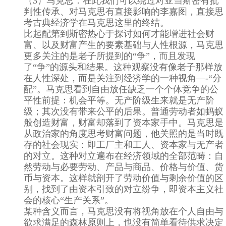
（3）马克思：在此我们可以绕过对亚当斯密有批
判性传承、对马克思有直接影响的李嘉图，直接思
考古典经济学在马克思这里的终结。
比起配第到斯密热心于探讨如何才能增进社会财
富、以及财富产生的要素基础与人性根源，马克思
更多关注的是老子所提到的“争”，而且发现
了“争”的源头和结果。这种观察没有像老子那样放
在人性深处，而是关注到经济学的一种视角—-“分
配”。马克思看到自由放任缺乏一个个体竞争的公
平性前提：机会平等。无产阶级生来就是无产阶
级；其次没有带来公平的后果。普通劳动者如蚂蚁
般创造财富，财富却落到了资本家手中。马克思是
从政治家的角度思考财富问题，他关照的是当时既
存的社会现实：即工厂主和工人、资本家与无产者
的对立。这种对立遍布在经济领域的全部范畴：自
然劳动与必要劳动、产品与商品、价格与价值、货
币与资本。这样就剖开了劳动价值与剩余价值的区
别，找到了由资本引致的对立纷争，即资本主义社
会的核心“生产关系”。
某种含义而言，马克思没有将视角放在个人自由与
欲求满足的森林原则上，也没有简单看待供求决定