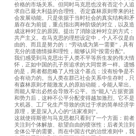
价格的市场关系。但同时马克思也没有否定个人追
求自己最大利益的合理性、否定森林原则带来的社
会发展动能。只是依据于当时社会的真实结构和矛
盾存在为前提，重点指出两种阶级的对立，以及造
成这种对立的原因。提出了消除这种对立的方式：
共产主义。在马克思的理想设定中，个人不仅是自
由的、而且是努力的：“劳动成为第一需要”，具有
充分的道德情操和理性，能够认同“按需分配”。
我们感受到马克思出于人类不平等所生发的伟大情
怀，正如中国的孔子所追求的大同世界一样。遗憾
的是，两者都忽略了人性这个基点：没有纷争是不
会有动力的。当人类在群己社会关系中生存时，只
有森林原则才能激发人的原始动能，令能人辈出。
而能人辈出必然会导致不公平。当“能人”占据资源
和势力后，这种不公平分配变得越加激烈。它不是
大机器、工厂化生产导致的供过于求的简单经济学
原理，更是深入人心的“法家准则”。
这就使得斯密与马克思都只看到了一个方面：前者
关注到个体解放、欲望自由的喷张性；后者关注到
全体公平的需要。而在中国古代的治世准则中，我