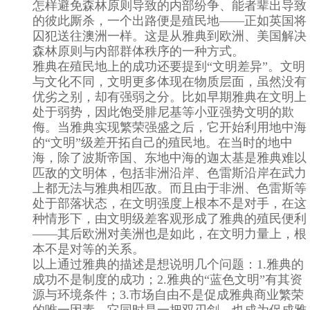
怎样避免森林原则导致的内部纷争、能者辈出导致
的彼此厮杀，一个出路便是殖民地——正如英国将
囚犯送往澳洲一样。这是从雅典到欧洲、美国解决
森林原则与内部群体秩序的一种方式。
雅典在殖民地上的成功还要提到“文明差异”。文明
与文化不同，文明更多体现在物质层面，虽然没有
优劣之别，却有强弱之分。比如早期雅典在文明上
处于弱势，因此饱受腓尼基等小亚强势文明的欺
侮。当雅典实现繁荣强盛之后，它开始利用地中海
的“文明”级差开拓自己的殖民地。在当时的地中
海，除了波斯帝国、东地中海的迦太基是雅典难以
匹敌的文明体，包括非洲沿岸、色雷斯沿岸在武力
上都无法与雅典相匹敌。而且由于非洲、色雷斯等
处于部落状态，在文明强度上根本不是对手，在这
种情形下，由文明级差客观形成了雅典的殖民便利
——其后欧洲对美洲也是如此，在文明力量上，根
本不是对等的关系。
以上通过雅典的描述是想说明几个问题：1.雅典的
成功不是制度的成功；2.雅典的“蓝色文明”有其资
源与环境条件；3.市场自由不是促成雅典商业繁荣
的唯一因素，它同时是一把双刃剑，也成为促成雅