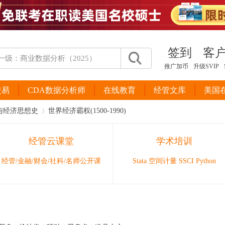
签到
客
推广加币
升级SVIP
交易
CDA数据分析师
在线教育
经管文库
美国
与经济思想史
世界经济霸权(1500-1990)
经管云课堂
学术培训
›
经管/金融/财会/社科/名师公开课
Stata 空间计量 SSCI Python