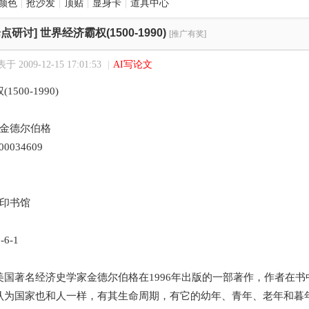
颜色
|
抢沙发
|
顶贴
|
显身卡
|
道具中心
点研讨]
世界经济霸权(1500-1990)
[推广有奖]
于 2009-12-15 17:01:53
|
AI写论文
500-1990)
）金德尔伯格
100034609
务印书馆
-6-1
著名经济史学家金德尔伯格在1996年出版的一部著作，作者在书
认为国家也和人一样，有其生命周期，有它的幼年、青年、老年和暮