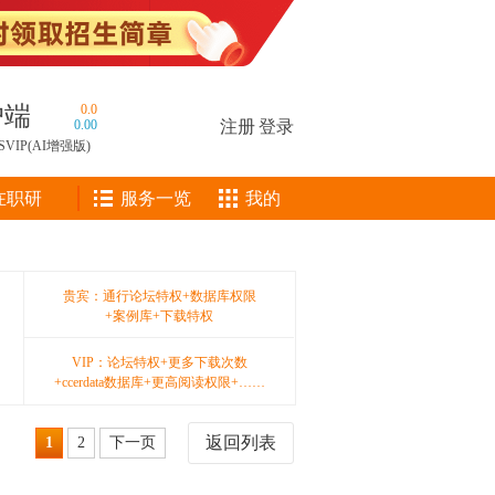
户端
0.0
0.00
注册
|
登录
SVIP(AI增强版)
在职研
服务一览
我的
贵宾：通行论坛特权+数据库权限
+案例库+下载特权
VIP：论坛特权+更多下载次数
+ccerdata数据库+更高阅读权限+……
返回列表
1
2
下一页