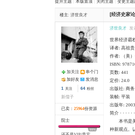
提升主题
|
本版置顶
|
关闭主题
|
变更主题
[经济史家论
楼主:
济世良才
管
济世良才
发表
世界经济霸权(1
译者: 高祖贵
作者: （美
ISBN: 9787
加关注
串个门
页数: 441
之
加好友
发消息
定价: 24.0
1
64
出版社: 商
关注
粉丝
装帧: 平装
新儒子
出版年: 2003
已卖：
25964
份资源
简介 · · · · · ·
院士
本书是美国
种新观点。
99%
还不是
VIP
/
贵宾