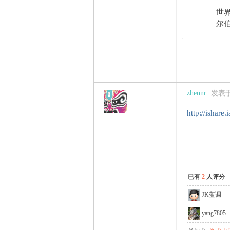
世界
尔伯
zhennr
发表于 2
http://ishare
已有
2
人评分
JK蓝调
yang7805