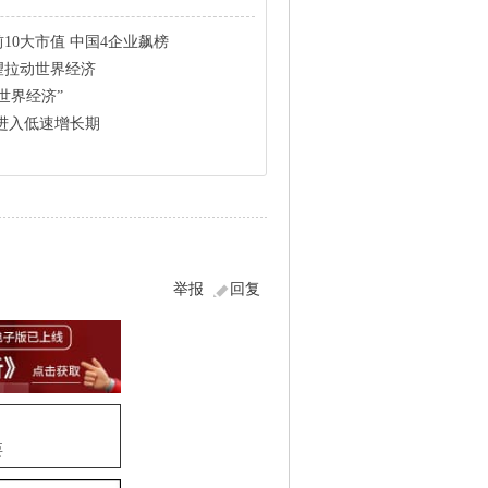
10大市值 中国4企业飙榜
望拉动世界经济
世界经济”
进入低速增长期
举报
回复
要