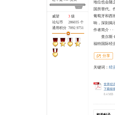
地位也会随
家
-
国所替代。作
葡萄牙和西
威望
3
级
论坛币
286035 个
响，深刻揭
通用积分
7092.9751
作者简介 · · · 
学术水平
527 点
查尔斯·P
热心指数
640 点
福特国际经
信用等级
499 点
经验
220166 点
分享
帖子
2522
精华
0
关键词：
经
在线时间
2099 小时
注册时间
2006-11-15
最后登录
2025-11-14
世界经济霸
下载链接: ht
8.4 MB
相关帖子