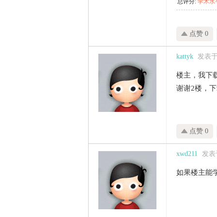
总评分:
学术水平
点赞 0
kattyk
发表于 2
楼主，我下
谢谢2楼，
点赞 0
xwd211
发表于 
如果楼主能