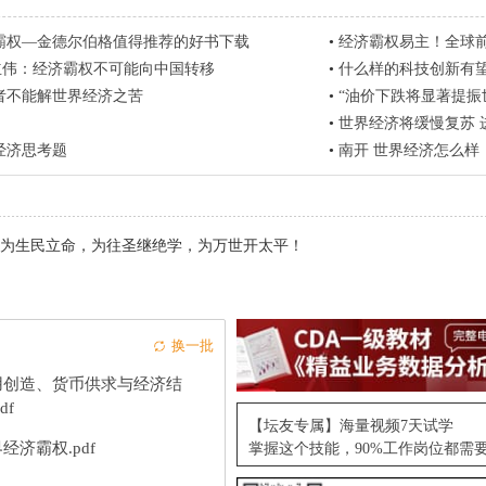
霸权—金德尔伯格值得推荐的好书下载
•
经济霸权易主！全球前
张立伟：经济霸权不可能向中国转移
•
什么样的科技创新有
者不能解世界经济之苦
•
“油价下跌将显著提振
•
世界经济将缓慢复苏 
经济思考题
•
南开 世界经济怎么样
为生民立命，为往圣继绝学，为万世开太平！
换一批
用创造、货币供求与经济结
df
【坛友专属】海量视频7天试学
经济霸权.pdf
掌握这个技能，90%工作岗位都需