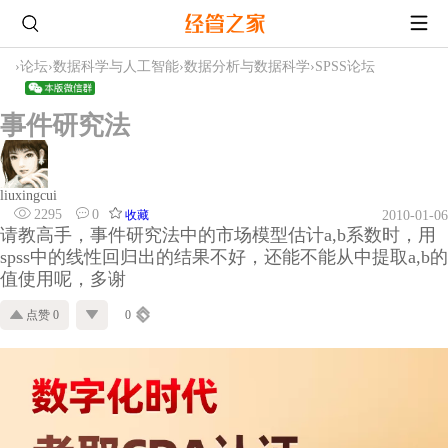
›
论坛
›
数据科学与人工智能
›
数据分析与数据科学
›
SPSS论坛
事件研究法
liuxingcui
2295
0
收藏
2010-01-06
请教高手，事件研究法中的市场模型估计a,b系数时，用
spss中的线性回归出的结果不好，还能不能从中提取a,b的
值使用呢，多谢
点赞 0
0