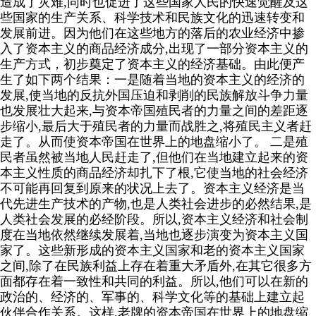
造成了灾难
,
同时也促进了这些国家人民的快速觉醒及这
些国家的生产关系、科学技术和民族文化的迅速转变和
发展前进。因为他们在这些地方的落后的农业经济中掺
入了资本主义的商品经济成分
,
出现了一部分资本主义的
生产方式，初步奠定了资本主义的经济基础。由此便产
生了如下两个结果：
一是随着当地的资本主义的经济的
发展
,
使当地的反抗外国压迫和剥削的民族解放斗争力量
也发展壮大起来
,
与资本帝国殖民者的力量之间的差距逐
步缩小
,
最后大于殖民者的力量而战胜之
,
将殖民主义者赶
走了。从而使资本帝国在世界上的地盘缩小了。
二是殖
民者虽然被当地人民赶走了
,
但他们在当地建立起来的资
本主义性质的商品经济却扎下了根
,
它使当地的社会经济
不可能再回复到原来的状况上去了。资本主义经济是当
代先进生产技术的产物
,
也是人类社会进步的必然结果
,
是
人类社会发展的必经阶段。所以
,
资本主义经济和社会制
度在当地依然继续发展着
,
当地也逐步演变为资本主义国
家了。这些新形成的资本主义国家和老的资本主义国家
之间
,
除了在民族利益上存在着重大矛盾外
,
在其它很多方
面都存在着一致性和共同的利益。所以
,
他们可以在新的
政治的、经济的、军事的、科学文化等的基础上建立起
伙伴合作关系。这样
,
老牌的资本帝国在世界上的地盘缩