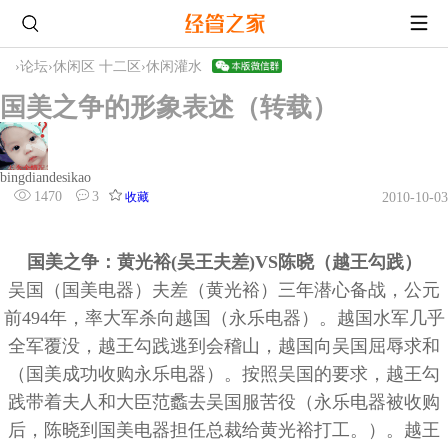
›
论坛
›
休闲区 十二区
›
休闲灌水
国美之争的形象表述（转载）
bingdiandesikao
1470
3
收藏
2010-10-03
国美之争：黄光裕(吴王夫差)VS陈晓（越王勾践）
吴国（国美电器）夫差（黄光裕）三年潜心备战，公元
前494年，率大军杀向越国（永乐电器）。越国水军几乎
全军覆没，越王勾践逃到会稽山，越国向吴国屈辱求和
（国美成功收购永乐电器）。按照吴国的要求，越王勾
践带着夫人和大臣范蠡去吴国服苦役（永乐电器被收购
后，陈晓到国美电器担任总裁给黄光裕打工。）。越王