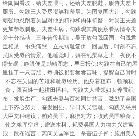
给阖闾看坟，给夫差喂马，还给夫差脱鞋，服侍夫差上
厕所。勾践三人受尽嘲笑和羞辱。为图复国大计，勾践
顽强地忍耐着吴国对他的精神和肉体折磨，对吴王夫差
更加恭敬驯服。夫差生病，勾践观其粪便察看病情令夫
差十分感动。三年苦役期满，吴王放勾践回国。勾践君
臣相见，抱头痛哭，立志雪耻复仇。回国后，时刻不忘
吴国受辱的情景。他睡觉时，躺在乱柴草之上，夜夜不
得安眠，睁眼便是励精图志，早日报仇!勾践在自己的屋
里挂了一只苦胆，每顿饭都要尝尝苦味，提醒自己时时
不忘在吴国的苦难和耻辱经历。他身着粗布，顿顿粝
食，跟百姓一起耕田播种。勾践夫人带领妇女养蚕织
布，发展生产。勾践夫妻与百姓同甘共苦，激励了全国
上下齐心努力，奋发图强，早日灭吴雪耻。勾践又采用
大臣文种建议，贿赂吴王，麻痹对方；收购吴国粮食，
使之粮库空虚；赠送木料，耗费吴国人力物力兴建宫
殿；散布谣言，离间吴国军臣，杀害伍子胥；施用美人