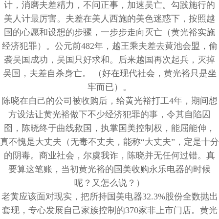
计，消磨夫差精力，不问正事，加速吴亡。勾践施行的
美人计最厉害。夫差在美人西施的美色迷惑下，按照越
国的心愿和设想的步骤，一步步走向灭亡（黄光裕实施
经济犯罪）。公元前482年，越王乘夫差去黄池会盟，偷
袭吴国成功，吴国只好求和。后来越国再次起兵，灭掉
吴国，夫差自杀身亡。 （好在现代社会，黄光裕只是坐
牢而已）。
陈晓在自己的公司被收购后，给黄光裕打工4年，期间想
方设法让黄光裕做下不少经济犯罪的事，令其自陷囚
囵，陈晓终于曲线救国，执掌国美控制权，能屈能伸，
真不愧是大丈夫（无毒不丈夫，能称“大丈夫”，定是十分
的阴毒。商业社会，尔虞我诈，陈晓并无任何过错。真
要算这笔账，当初黄光裕的国美收购永乐电器的时候
呢？又怎么说？）
老黄应该面对现实，把所持国美电器32.3%股份全数抛出
套现，专心发展自己家族控制的370家非上市门店。黄光