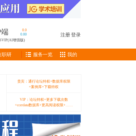
户端
0.0
0.00
注册
|
登录
SVIP(AI增强版)
在职研
服务一览
我的
贵宾：通行论坛特权+数据库权限
+案例库+下载特权
VIP：论坛特权+更多下载次数
+ccerdata数据库+更高阅读权限+……