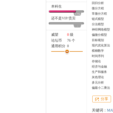
家
回归分析
本科生
微分方程
常微分方程
77%
还不是
VIP
/
贵宾
链式模型
分法模型
-
神经网络模型
威望
0
级
偏微分模型
目标规划
论坛币
76 个
现代优化算法
通用积分
0
模糊数学
学术水平
0 点
时间序列
热心指数
0 点
存储论
信用等级
0 点
经济与金融
经验
1814 点
生产和服务
帖子
64
灰色理论
精华
0
多元分析
在线时间
98 小时
偏最小二乘法
注册时间
2010-10-30
最后登录
2021-8-23
分享
关键词：
MA