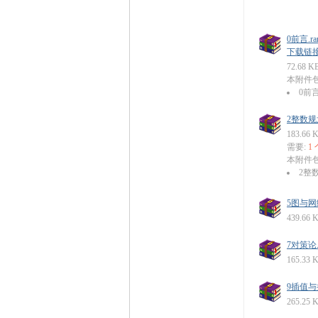
0前言.ra
下载链接: ht
72.68 K
本附件
0前言
2整数规划
183.66 
需要:
1
本附件
2整数
5图与网络
439.66 
7对策论.r
165.33 
9插值与拟
265.25 