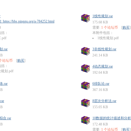
r
1线性规划.rar
tps://bbs.pinggu.org/a-784252.html
175.68 KB
B
需要:
1 个论坛币
[
购买
]
包括：
本附件包括：
.pdf
1线性规划.pdf
.rar
3非线性规划.rar
KB
241.14 KB
 个论坛币
[
购买
]
包括：
4动态规划.rar
规划.pdf
192.64 KB
.rar
6排队论.rar
KB
367.16 KB
ar
8层次分析法.rar
KB
155.05 KB
合.rar
10数据的统计描述和分析.r
KB
172.48 KB
需要:
1 个论坛币
[
购买
]