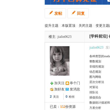
发帖
回复
管
提升主题
|
本版置顶
|
关闭主题
|
变更主题
[学科前沿]
楼主:
jialin0623
jialin0623
发表
各种类型的mat
整数规划
之
非线性规划
动态规划
图与网络
层次分析法
加关注
串个门
对策论
加好友
发消息
排队论
2
0
关注
粉丝
插值拟合
数据统计描述和
已卖：
152
份资源
方差分析