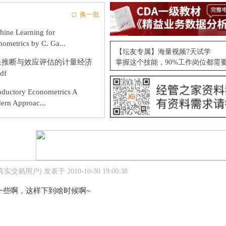
换一批
hine Learning for
ometrics by C. Ga...
【坛友专属】海量视频7天试学
果推断与效应评估的计量经济
掌握这个技能，90%工作岗位都需
df
oductory Econometrics A
ern Approac...
真实交易用户)
发表于 2010-10-30 19:00:38
一些啊，这样下到啥时候啊~