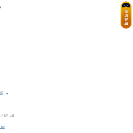
r
rar
题.pdf
ar