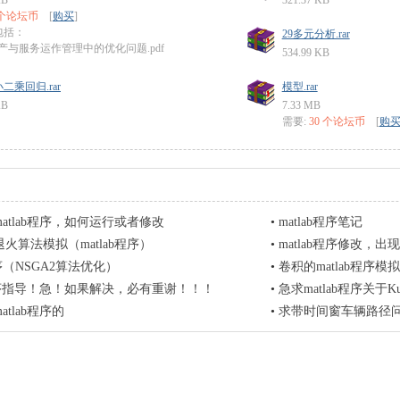
KB
321.37 KB
 个论坛币
[
购买
]
包括：
29多元分析.rar
生产与服务运作管理中的优化问题.pdf
534.99 KB
二乘回归.rar
模型.rar
KB
7.33 MB
需要:
30 个论坛币
[
购
atlab程序，如何运行或者修改
•
matlab程序笔记
火算法模拟（matlab程序）
•
matlab程序修改，
程序（NSGA2算法优化）
•
卷积的matlab程序模拟
b程序指导！急！如果解决，必有重谢！！！
•
急求matlab程序关于K
tlab程序的
•
求带时间窗车辆路径问