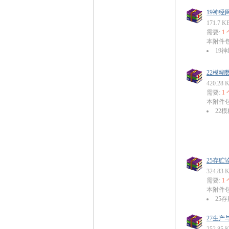
19神经网
171.7 K
需要:
1
本附件
19神
22模糊数
420.28 
需要:
1
本附件
22模
25存贮论.
324.83 
需要:
1
本附件
25存
27生产