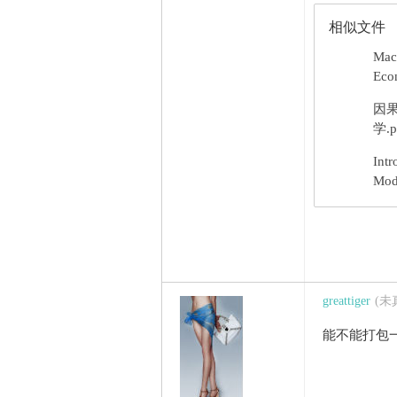
相似文件
Mac
Econ
因
学.p
Intr
Mod
greattiger
(未
能不能打包