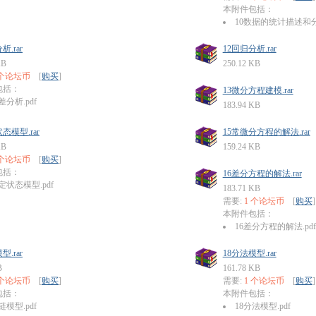
本附件包括：
10数据的统计描述和分析
析.rar
12回归分析.rar
KB
250.12 KB
 个论坛币
[
购买
]
包括：
13微分方程建模.rar
差分析.pdf
183.94 KB
态模型.rar
15常微分方程的解法.rar
KB
159.24 KB
 个论坛币
[
购买
]
包括：
16差分方程的解法.rar
定状态模型.pdf
183.71 KB
需要:
1 个论坛币
[
购买
]
本附件包括：
16差分方程的解法.pdf
型.rar
18分法模型.rar
B
161.78 KB
 个论坛币
[
购买
]
需要:
1 个论坛币
[
购买
]
包括：
本附件包括：
链模型.pdf
18分法模型.pdf