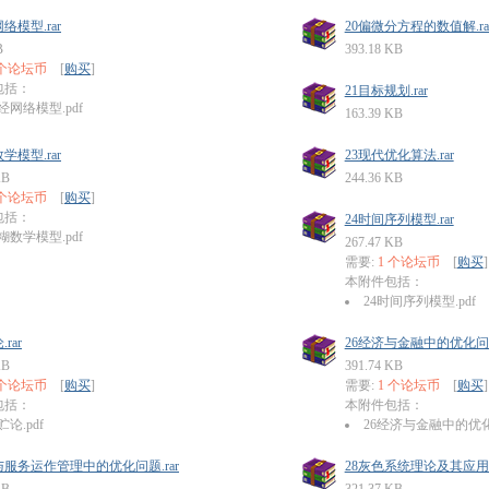
络模型.rar
20偏微分方程的数值解.ra
B
393.18 KB
 个论坛币
[
购买
]
包括：
21目标规划.rar
经网络模型.pdf
163.39 KB
学模型.rar
23现代优化算法.rar
KB
244.36 KB
 个论坛币
[
购买
]
包括：
24时间序列模型.rar
糊数学模型.pdf
267.47 KB
需要:
1 个论坛币
[
购买
]
本附件包括：
24时间序列模型.pdf
rar
26经济与金融中的优化问题.
KB
391.74 KB
 个论坛币
[
购买
]
需要:
1 个论坛币
[
购买
]
包括：
本附件包括：
贮论.pdf
26经济与金融中的优化问
与服务运作管理中的优化问题.rar
28灰色系统理论及其应用.r