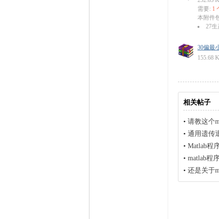
252.85 
需要:
1
本附件
27
30偏最小
155.68 
相关帖子
•
请教这个m
•
通用遗传退
•
Matlab
•
matla
•
还是关于ma