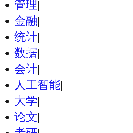
管理
|
金融
|
统计
|
数据
|
会计
|
人工智能
|
大学
|
论文
|
考研
|