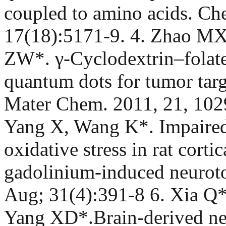
coupled to amino acids. Ch
17(18):5171-9. 4. Zhao MX
ZW*. γ-Cyclodextrin–folate
quantum dots for tumor targe
Mater Chem. 2011, 21, 102
Yang X, Wang K*. Impaired
oxidative stress in rat corti
gadolinium-induced neuroto
Aug; 31(4):391-8 6. Xia Q
Yang XD*.Brain-derived neu