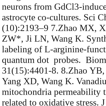
neurons from GdCl3-induce
astrocyte co-cultures. Sci 
(10):2193–9 7.Zhao MX, 
ZW*, Ji LN, Wang K. Synthe
labeling of L-arginine-func
quantum dot probes. Bioma
31(15):4401-8. 8.Zhao YB,
Yang XD, Wang K. Vanadi
mitochondria permeability 
related to oxidative stress