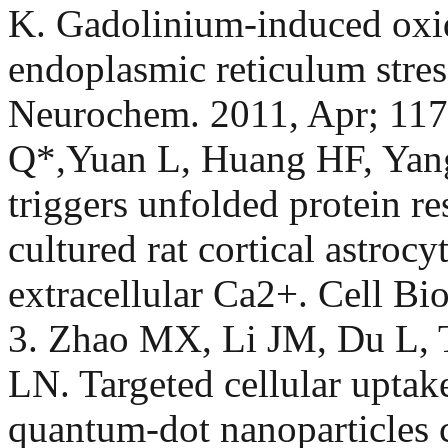
K. Gadolinium-induced oxida
endoplasmic reticulum stress
Neurochem. 2011, Apr; 117
Q*,Yuan L, Huang HF, Yan
triggers unfolded protein r
cultured rat cortical astroc
extracellular Ca2+. Cell Bi
3. Zhao MX, Li JM, Du L, 
LN. Targeted cellular upta
quantum-dot nanoparticles 