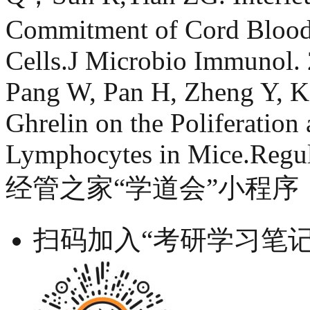
Commitment of Cord Blood
Cells.J Microbio Immunol. 
Pang W, Pan H, Zheng Y, Ka
Ghrelin on the Poliferation
Lymphocytes in Mice.Regul 
经管之家“学道会”小程序
扫码加入“考研学习笔记