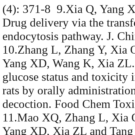
(4): 371-8 9.Xia Q, Yang
Drug delivery via the trans
endocytosis pathway. J. Chi
10.Zhang L, Zhang Y, Xia
Yang XD, Wang K, Xia ZL. E
glucose status and toxicity 
rats by orally administratio
decoction. Food Chem Toxi
11.Mao XQ, Zhang L, Xia 
Yang XD, Xia ZL and Tang 