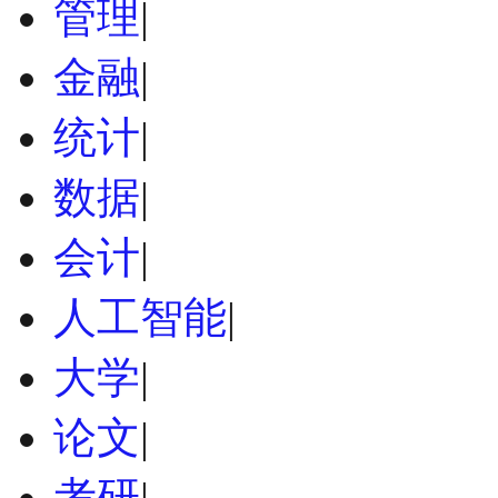
管理
|
金融
|
统计
|
数据
|
会计
|
人工智能
|
大学
|
论文
|
考研
|