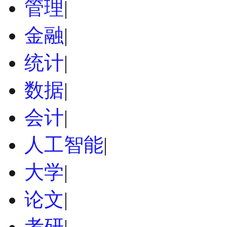
管理
|
金融
|
统计
|
数据
|
会计
|
人工智能
|
大学
|
论文
|
考研
|