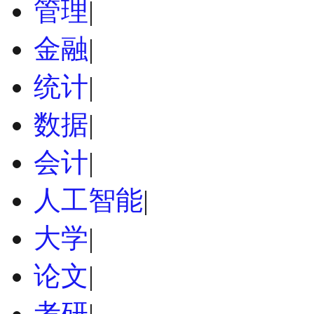
管理
|
金融
|
统计
|
数据
|
会计
|
人工智能
|
大学
|
论文
|
考研
|