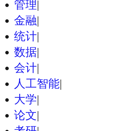
管理
|
金融
|
统计
|
数据
|
会计
|
人工智能
|
大学
|
论文
|
考研
|