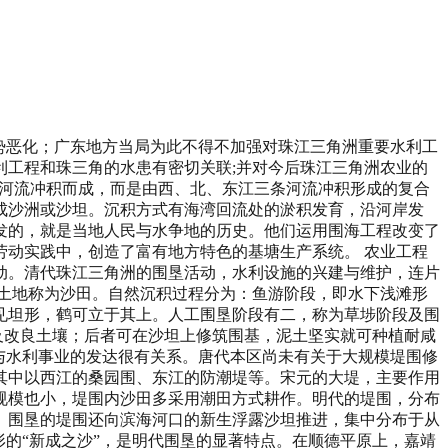
、顺德的围田区成沙时间较早，用以保护民居田土的堤围兴建也较早，田土高程早已固定。而河床日渐淤高，形成水比田高的状况，堤围内土地越来越易受外浸内涝的威胁。经过历年的努力，堤围捍御洪水的能力不断加强的同时，人们也将围内低洼土地从围田向连片的基塘区演变，以减少内涝的威胁。随着蚕桑业的，本区腹部残存的稻鱼轮作方式逐步让位于桑基鱼塘。基塘的作业方式从明代中期起就已相当普遍，分布地点遍及番禺、南海、顺德、东莞、新会等地，而以南海、顺德为最集中。随着清代珠江水利形势的日益恶化以及大型水利工程从单一防洪功能向防洪、排灌综合功能完善，连片基塘区逐渐成为珠江三角洲水利工程系统的子系统。连片基塘区非单家农户所能为，主要是合村、合乡的宗族力量配合村堡水利工程而建设起来的，所以连片基塘区具有“农业工程”的特征。尤其是清代乾隆至咸丰、同治年间，南海、顺德连片基塘区的出现，往往与乡围一村一堡的独立水利系统相联系。大堤的岁修、大修只能降低水灾的为害程度，还不能完全确保低洼地免受外浸内涝的威胁。于是围内村堡有自建水利系统——乡围的需求。珠江干流两旁沿山岗、丘陵、台地冲积地而建的村堡及围田可自筑基围，形成独立的水利系统。于是清后期，大围内自建小围，围内有围，或小围联成大围，土堤变成石堤，或加高培厚，纵横交错，堤田遍布南海、顺德境内，一个小小的九江乡内也是堤围重叠，“堤日多则潦日横，而无堤者尤被其害”（25）。修堤虽不能从根本上解决潦害，但有堤总比无堤为佳。但是乡围必须“多设窦闸，以时启闭”。光绪《重辑桑园围志》卷十三记载：乡围内有“窦、闸、渠、涌，所以通潮汐、防旱潦、便舟楫者也”。所以乡围实为具有防洪、排灌、航运功能的独立水利系统。纵横交错的大堤、小堤虽使“外潦久不为患，而稍洼之田（种植水稻）得应时播种者，犹十不二三”（26），于是清后期基塘区内残存的稻田，随着蚕桑业的兴起，就顺理成章地让位给基塘了。如民国《顺德县志》记载：“大墩围，仅障南便田亩，东北无围闸提束，每逢潦至，水从泾口逆入横流堡内，田禾尽没，基塘半空”。同治三年春，当地乡绅倡议在大墩围的东北口筑玉带围，修成之后，“洼田尽变沃壤，租息比旧倍增”（27）。很明显，大墩围，原也是开口围，玉带围与大墩围连接，成了闭口围，围内田地有了防御水患的独立水利系统，才有可能向连片基塘区转变。南海、顺德的淡水养殖业习惯要求池塘排灌便利。池塘价值高低也往往以此为标准。清末卢燮宸《粤中蚕桑刍言·养鱼事宜条例》记载：“鱼塘当涌近海，易于出水者，谓之头筒塘”，租价最高，如“先有塘阻其出水者，俟彼塘先行干底捉鱼上泥后，始可借其塘出水者，谓望天塘；有出水而未安窦塞者谓之野塘”，后二者租价最低。野塘还因其瘦，“只可种茨菇、菱藕之属”，而不能养鱼。受利益的驱动，早期南海、顺德的鱼塘在村堡水利系统未完善之前，多建于当涌近海之地的堤围附近，以抬高塘的租价。如桑园围的早期维护，多就近取土作堤围材料以降低修围费用，同时也有开挖鱼塘谋求出租，租金作日后维护堤围费用的意思（28）。堤围附近的桑园芋地也挖为鱼塘。还有业主竟在堤围外修子堤挖鱼塘。堤围附近池塘的过度发展，削弱了堤围防御洪水的能力。嘉庆年间这些做法都被严禁（29）。有人甚至认为要在堤围基脚附近填塘固基确保堤围安全，但因池塘过多难以实行，在嘉庆2年的《章程》就规定凡建于大堤旁边的鱼塘，在冬闲时节，必须“将基脚培筑高厚”，并将所有大堤旁的鱼塘造册登记存案，以便稽查，并不准在堤围旁建新鱼塘（30）；另一方面，村堡水利系统在清中叶以后逐步完善，鱼塘不一定当涌近海，只要有条件与村堡水利系统的排灌设施相连，就有可能建成租价较高的池塘。可见基塘工程与水利工程之间的关系是在形成过程中逐步协调的。基塘工程除与水利工程有密切关系以外，基塘的工程技术还必须具有水利工程的功能，以适应基塘系统中所存在的水陆作用大循环的需要。据地家的，基塘特有的几项技术是基塘系统水陆作用大循环的主要因素（31）。清末《粤中蚕桑刍言》记载了以下几项基塘工程技术措施：1、基与塘保持适当比例。基塘比例不同，系统大循环的投入不同，产出就会产生差异。上年先后有八水二基，七水三基、四水六基、五水五基，甚至有水面宽、基面窄的瓦筒塘。到清代后期，经过南海农民的，普遍认为四水六基的比例最适度，《粤中桑刍言》记载：用池塘养鱼，“其法将四成为塘，六成为基”，这一比例保持池塘适当深度，基面适当高度，可免水浸作物；2、“培泥之法”。即将塘底泥戽上基面。于是每年有二、三次的“戽泥”作业，年末还排尽塘内之水捉尽杂鱼后，“即使挖泥上基面培桑也”，此时可以重新规划鱼塘深度与基面高度，使基塘保持合适比例；3、“鑲勘之法”，即用塘泥培护基脚，以防泥土倾卸入池塘，影响鱼塘的深度，这是保持基与塘之间比例的措施之一；4、“盘基之法”。将过高的基，“必须用锄盘低，可使之平挫如旧”。盘出之泥“就近倒于基内勘边”，以“镶阔基面”。上述的技术措施是基塘系统运行中重要环节，基与塘始终保持适当结构和比例，起到调节水、土、肥的作用，使基塘保持稳产高产，发挥水利功能。珠江三角洲的基塘先后经历了果基鱼塘、桑基鱼塘、蔗基鱼塘等类型。清代中后期，由于桑丝业刺激蚕桑业的发展，以桑园围为中心的南海、顺德蚕桑区及毗邻的香山、高明、新会的部分地区先后变成桑基鱼塘占优势的基塘区。桑塘鱼塘是清代基塘工程技术中最成熟的类型。基与塘是密切结合连成一体的农业生态系统。清末桑基鱼塘区还在种桑、养蚕、养鱼之外养猪，如清末的《岭南蚕桑要则》记载：顺德农家“皆仰给于人家之种桑、养蚕、养猪和养鱼…..鱼，猪、蚕、桑四者齐养。”养鱼、种桑、饲蚕、养猪的种群结构与食物链更趋合理，标志着清代基塘工程技术的进一步发展。还使桑基鱼塘成为最具经济效益的基塘类型。据记载，桑基鱼塘的收益“十倍禾稼”，在变田为塘之后，“租入自倍”。桑园围的维护与管理所需的巨额费用，除了部分来自官助、捐助以外，有相当一大部分来自对围内田地基塘的按粮、按税、按租摊派。从这一意义上说，基塘也是珠江三角洲水利工程不可缺少的一部分。五、水患与珠江三角洲农业工程系统的关系清代是珠江三角洲的水患最为严重的时期。以桑园围为例，明代发生水灾45次，决堤16次；清代也为45次，但决堤25次。民国时期水患频频发生，仅民国二年至七年，五年间年年决堤。清代的灾害程度也比明代严重。（31）珠江水系上游山区的滥行开垦以及河口地区的围垦工程的无规划发展，是珠江三角洲水灾逐步加剧的过程，也是本区的生态平衡不断遭到破坏的过程；而本区农业工程系统的三个子系统的完善过程，是本区人民不断修复与重建被破坏的生态系统的过程。这三类型的农业工程之间的关系，以及这三类型的农业工程与珠江患之间的关系，可以用以下的图表来表示： 上图说明，在控制被破坏的生态平衡与重建被破坏的生态系统的过程中，还存在各种发挥着不同作用的机制。这类社会机制的作用很值得研究。关于这一点需要专文论述，在此仅简述之。首先，最重要的是对农业工程系统进行宏观规划和宏观调控的机制。如缺乏这种宏观的规划与调控，势必加剧原有的自然生态环境内部平衡被破坏以后，新的农业生态系统内部平衡建立过程中的无序化倾向。清代对重要水利工程的管理力度最大，但由于缺乏对围垦工程的规模、数量、堤围布局缺乏宏观调控与整体布局，致使清代珠江口围垦工程的无序化与失控，加剧了珠江水系的水患。这就需要另一种社会机制对宏观规划与调控的机制进行督促或推动。这一社会机制，就是以士绅为代表的社会舆论，要求对珠江水系上游山区的滥行开垦以及河口地区的围垦工程的无规划发展进行约束。其中最有名的是咸丰同治年间著名学者陈澧的《大水叹》，简直就是一篇有关珠三角区域生态平衡的论文，他指出珠江水系的水患首先是由于“大庾岭上开山田，锄犁狼藉苍崖巅。剥削山皮剩山骨，草树铲尽胡能坚。山头大雨势如注,洗刷泥土填奔川.遂令江河日加浅，洲渚千百相钩连”，其次是由于“海门沙田日加广，家家筑垒洪波上，海潮怒挟泥沙来，入此长围千万丈，三年种得草青青，五年输租报官长。”造成