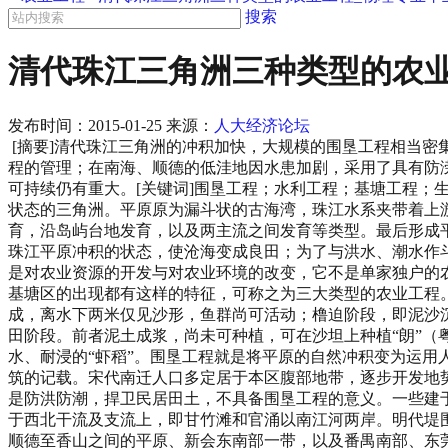
搜索
清代珠江三角洲三种类型的农业
发布时间：
2015-01-25
来源：
人大经济论坛
[摘要]清代珠江三角洲的冲积加快，大规模的围垦工程相当密集且处于无序化状态。虽然增加了耕地，却使珠江水系的水利形势恶化；广东地方当局为此不得不加强对珠江三角洲重要水利工程的管理；在南海、顺德的低洼地因水患加剧，采用了具有防涝作用的基塘工程。清代珠江三角洲的围垦工程、基塘工程与水利工程和珠三角的水患有密切关联;并对今后珠江三角洲农业的可持续仍有重大。[关键词]围垦工程；水利工程；基塘工程；生态平衡 一、 前言 珠江三角洲不象长江、黄河三角洲那样是单一河流冲积而成，而是由西、北、东江三条河流冲积形成的复合状态的三角洲。平原原为漏斗状的古海湾，珠江水系夹带着上游大量的泥沙，由于潮水的顶托作用在珠江口沉积下来，逐渐形成沙洲或沙坦。沉积方式有海湾回流处的淤积发育，沿河岸发育，沿岛屿台地发育，以及两主流之间发育等类型。最后形成平原上河水纵横交错、纠缠复杂的状态。清代珠江三角洲沙田开发的，就是当地人民与水争地的历史。他们运用围海工程改变了珠江平原冲积的状态，使沧海变成良田；为了与洪水、潮水作斗争，他们不断地修筑水利工程，捍卫民居田土；他们在长期的劳动实践中，创造了富有地方特色的基塘生产系统。 农业工程是对农业资源的开发与对农业环境的改变，它不是单家独户的农户行为，而是有目的、有规模、有计划、有组织的农业生产活动。清代珠江三角洲的围垦活动，水利设施的兴建与维护，连片基塘区的出现都有这样的特征，可称之为三大类型的农业工程。 二、围垦工程珠江三角洲地区将濒海及江边的滩涂开发而成的土地称为沙田。自然沉积过程分为：鱼游阶段，即水下浅滩形成，离水下两米仅见沙形，鱼群尚可活动；橹迫阶段，即泥沙沉积水深一二米，潮退时船难以行驶；鹤立阶段，即潮水退时可见坦形，鹤可立于其上。人工围垦阶段有二，称为草埗阶段及围田阶段。前者泥土成浆，尚未可种植，可在沙坦上种植“朗”（粤语朗，有草字头）“芦”一类耐咸、耐浸的植物加速其淤积速度及改良土壤；后者可在沙坦上修筑围基，泥土坚实就可种植耐咸水、耐浸的“虾稻”。围垦工程就是将平原的自然冲积变为运用人工力量的成田过程。因此必须修筑堤围，所以围垦工程的出现与水利事业的发达很有关系。唐代本区尚未有关于大规模堤围修筑的记载。宋代南迁人口多定居于本区腹部地带，逐步开发地势较低的河滩地。沿着东、西、北江及部分支流修建多处堤围。其中以西江的桑园围、东江的防潮堤等。宋元的大堤，主要作用是防洪防潮，捍卫民居田土，不具备围垦工程的意义。一些建于支流及海滨的小堤围，用于捍卫冲积已久的沙田，高程较低，规模也小，堤围内沙田多采用潮田方式耕作。明代的堤围，分布于西北干流及支流上，即甘竹滩和官涌以南江河两岸。明代堤围开始有人工围垦的意义。围垦以平原腹部江河两岸冲积地为主。围垦的堤围还向滨海河口的新生浮露沙坦推进，集中分布于从顺德至香山之间的平原、新会东南部一带，以及番禺南部、东莞西部。围垦不限于冲积已久的“已成之沙”，而且扩展到仅见坦形的“新成之沙”，是明代围垦的显著特点。在顺德平原上，嘉靖年间已有“种芦渍土成田也，数千亩可趼而待也”（1），以及“筑堰堤，种草朗，辄成沃壤”（2）的记载，即在仅见坦形的沙坦上修筑堤围，以及种植“芦”一类耐咸、耐浸的植物，加速沙坦成田速度。可见明代大规模的人工促淤工程已出现于珠江口门地区。清代大规模的围垦工程普遍出现于珠江口门的出海水道及滨海地带。一方面，由于内河两岸的沙坦已开发得差不多；另一方面，珠江口门滨海地区有广阔水面可供开发。清代中期以后这—地区的围垦工程发展最为迅速。在口门滨海地区大规模修筑堤围开发未成之沙是这时期人工围垦的显著特点。道光年间有人描述这一状况是：“昔筑石坝以护沙，今筑石坝以聚沙，昔因河以为田，今且筑海为田”（3）。大规模的围垦工程，使珠江三角洲主要大沙田的基本轮廓在清代已经具备。平原的冲积大大加快，急速地改变了珠江口的自然地貌，使之按人类意志形成农业地貌。清代乾隆、嘉庆、道光年间的记载，使人强烈地感到这一巨大的变化。在珠江水道流经的顺德、香山、新会、番禺、东莞等地，以前的广阔水面上“石坝横截海中”（4），或“有靠河私设堤者，拦江私筑石坝者，海口不甚宽阔处圈田蓄沙，预图日后报垦者”（5）。这一巨大变化的深层原因是清乾隆以后本区人口的急剧膨胀造成对土地的迫切需求。这一需求体现在本区宗族地主对珠江口滩涂水面的围垦活动中。宗族地主是人工围垦工程的策划者、组织者、出资者。他们通过“报税承垦”等繁复的合法手续以及用“占沙”、“冒名承报”等非法手段策划围垦活动。策划者掌握了冲积地淤积成坦的，普遍在沙坦未成形时即沙坦的“鱼游”阶段就开始规划。清代人龙廷槐的《敬学轩文集》记载了珠江水流与潮水顶托而形成的“水静流下”的静水环境，使“淤泥下坠，淤积日久，水势便浅”，围垦策划者便“规度可以成坦者，报官承垦”，此时泥坦虽未成形，但可以“视水势之缓、急、广、狭以定其纵、横、长、短之数”，着手进行围垦。围垦的规模，据《敬学轩文集》记载，“民之报垦者，每案或数人，或数十人，以至数百人不等，自数顷以至数十顷、百顷亦不等”（6）。这类大规模围垦工程的普遍出现是本区沙田开发史的重大转折，使珠江口水面上的围垦处于无规划的极度混乱状态。珠三角的冲积特点使围垦乱上加乱。沙田的特点是，围垦之后的沙坦称为“母沙”，若干年后可以在堤围之外潜生暗长“子沙”，或称为“沙裙”，可以长成百亩至数百亩的冲积地。所以，一次规模的围垦之后，围垦的策划者就已注意到了泥沙的淤积情况，并着手以后的沙田扩张。有的强宗大族在家谱中详列将要淤积的沙坦，告诫子孙勿失时机围垦。有的甚至在沙坦未成形时，就在广阔水面上布下铁牛等标志作为日后报税承垦的依据（7）。这样就形成沙田区一种奇特的景观，在水静流平水面上的围垦本来就处于一种无序状态，数年、十数年、或几十年甚至百年之后，旧堤围之外又再出现新堤围，沙田不断侵蚀水面，河流流向或被改变，河流干道或被束窄，水势的变动似乎永无止境。清代人工围垦工程的无序状况，另一原因是清政府的政策行为所致，其鼓励垦荒，增加土地的政策对这种盲目的围垦活动过分纵容。清初迁海，广大沙田区成为无人耕作的荒芜之地。但自康熙二十二年“展界”，“广东沿海地亩招民耕种”，沙田区的复垦、围垦又迅速发展。雍正年间曾通过规定“沿海沙坦出水后方准具报承垦，每人不过一顷，多者分承协筑”。乾隆三年改为不得超过五顷，乾隆七年又改为每人不超过一顷（8）。这些政策都意图限制宗族地主势力的围垦以及土地兼并的趋势。而后者通过“诡名承耕”等手段，在合法报耕手续的掩盖下进行大规模的土地扩张。而由于沙田承垦以后的清丈、升科可以增加赋税，清政府对于这类围垦活动是睁只眼闭只眼，由此而缺乏对珠江水系围垦有力的宏观调控。围垦工程的无序状态，还在于清政府对于危害水利的围垦活动约束不力。乾隆五十一年，两广总督兼广东巡抚富勒浑奏，提到前总督李侍尧曾上奏朝廷，以围垦“关系水道，禁民圈垦”，但后来的前广东巡抚孙士毅上奏，却认为围垦“无阻水道，请弛禁给垦，以杜盗争讼”。富勒浑的奏文认为孙的说法是可行的，于是他派人在南、顺、莞、香、番六县测得六百余顷滩涂，认为这些滩涂“均边海，距水口甚远，亦无圈筑阻水争地之势，请准民承垦，按例升科”，得旨允行（9）。实际上从此给疯狂的圈筑活动大开方便之门。虽然后来乾隆五十三年，嘉庆八年、二十三年以及道光、咸丰、同治年间均下旨严禁在内河道圈筑沙坦，实际上执行效果不大。到了道光年间，围垦石坝数量越来越多，水道阻塞造成水灾日渐加剧。道光九年、十年间，先后在番禺、东莞、香山、新会拆毁石坝七十二处（10）。但这并没阻吓违法围垦的出现，直到清末仍有人向朝廷建议拆毁这类工程建筑。 清代珠江口门地区大规模的人工围垦活动，大大加快了珠江三角洲的冲积与成田速度，沙田区的扩展使本区的土地资源迅速增加，清代沙田扩展面积比明代增加一倍以上。虽然清代本区沙田的增加面积难以统计出确切的数字，但可以肯定的是，沙田的扩展使本区成为广东耕地增加最快的地区，是清代全省耕地增加的重要原因。沙田区成为本区重要