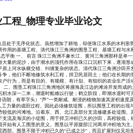
工程_物理专业毕业论文
的粮食产区与作物区，为清代本区的农业发展起了重要作用。三、水利工程 珠江三角洲的水利工程可分为以下几类：一是山地丘陵间蓄水灌溉用的陂塘工程，二是江河滨海地区用作防洪防潮的堤坝，三是濒河滨海地区用作围垦的堤围。围垦的石坝有抵御潮水风浪的作用，围垦区内还筑基、分窦、修渠，成为独立的水利系统。围垦工程对水利的影响是巨大的。围垦与河争地，与海争地，并限定河道，改变流向。上游河道的围垦，起到束水归槽的作用，河沙却淤积于下游河道加速堆积。而下游河道围垦，须修筑石坝，却顶托上游河水，使上游河道形成江心起沙，河道主流线偏折，折射冲基，造成基底被淘空险段，同时上游水流排泄不畅，水患加剧，则用于防水灾的堤围越修越多。围垦无规划，水利工程的兴建也无规划，各自为政，高低不一，或侵占河道，或造成彼岸冲刷。因此，清代的围垦工程与水利工程互为联系，互有影响，又存在难以协调，难以解决的矛盾。清代人对这一现象作了：“沙坦之承垦必筑石坝，石坝之争筑必碍下流，下流淤塞，决防之患在所难免。”（11）清代是本区水灾最多的时期。过去，西江水患，只是南海、三水的三角洲顶部地区受灾最甚，顺德、香山地处出海口，水势易消。明清以来，顺德、香山之间的广阔海湾淤积成陆， 出海水道加长，水势消退慢，顺、香平原受灾最甚。顺德的水灾以围垦高潮的乾隆年间至咸丰年间最为频繁，受灾程度最为严重，水利工程的兴建也以此时期最多。顺德县在咸丰年间境内遍筑堤围，至清末筑堤九十—处，长度十一万丈，占清代珠江三角洲堤围总长度的一半以上，南海县境堤围长度仅次于顺德（12）。东莞、番禺南部，新会南部沙田区因近出海口，水势宣泄快，堤围兴建均不及顺德、南海。清政府对珠江水系的水利建设缺乏全面规划，但它作为水利建设的管理者、协调者、组织者，面对日益恶化的水利形势，对影响珠江三角洲水利全局特别是本区腹部的重要水利工程的管理还是比较重视的。清政府在清代前期采取的一些重大措施，对本区重要堤围的修建与维护有重要影响。对位于本区腹部桑园围的管理与维护就说明了这一点。桑园围全长68.85公里，围内面积133.75平方公里，捍卫良田1500公顷，在清代被称为“粤东粮命最大之区”（13），是本区桑基鱼塘集中地。堤围依山岗、丘陵、台地而建，西临西江正干流，东临北江正干流，三面有堤，设计上利用西、北江洪峰向下流游降低的水文特征建成开口围。其经济地位重要，而行政上横跨南海、顺德两县，以及其设计上的特点也是其管理维护的难点，加上自乾隆以来南海、顺德水患频繁，如无协调、统一、完整的管理，桑园围很难起到应有的防洪作用，所以此围的管理维护引起清代广东地方政府一定程度的重视。首先，由于清代广东地方政府的倡导，促进了桑园围岁修制度与管理机构的确立。清初期、北、东江水利分别由沿江州府专设官员管理。乾隆元年两广总督鄂弥达上疏言：“前经分设(西、北、东江)各属水利专员，动项岁修”。（14）可见三大河流重要堤围岁修制度大致始于清初康熙－乾隆年间。桑园围各基段自有基主，平时各堡、各甲自行维修。大修时施工总局机构扩充设总理、协理若干人，首事若干人。全围又分为7段，各设工程所，设知理或首事。大修时的施工总局机构庞大，组织严密，对工程规划、资金筹措与各基段管理，施工组织与管理，施工技术及工程验收，材料采买，堤围日常维护都逐渐形成一套严密的章程、制度。岁修制度确立以后，由围内各村、各堡落实堤围维护的分段负责制。道光十四年由广州知府核定的“章程”规定：“堤围巩固，全赖岁修，若非分段责成，必致岁修推诿。岁修废弛，则基患多而冲决易，分段经营，所以专责成而勤岁修”（15）。岁修制度的确立是桑园围安全的重要前提。如光绪十一年五月间，珠江水系汛期到，三江水齐涨，“沿江基围十决八、九”，独桑园围基段只是“间有颓塌”，当时人认为是“藉岁修之功”（16）。第二，确立了堤围的官修与民修相结合的制度。清以前广东水利工程有民修，但民修使堤围维护无保证。乾隆元年鄂弥达建议改为官方出钱修围。乾隆七年中央政府认为官修负担过重，又要求广东政府仍改为民修。两广总督庆丰建议将“已建石工，与民修土工，一并交地方官，督率围民防护”，既不全为官修，也不完全为民修，地方官于“农隙时，督民培修”，如堤围冲决，小的缺口由围民“自行修补，永着为例”，若大的溃决，“民力不支”，由官方给予支持（17）。清代桑园围的民修得到地方政府的大力支持，使其民修也带有官修的色彩。如桑园围施工总局的管理人物由官府“发给首事戳记，以为凭信”。桑园围的管理制度由当地主持修围的士绅讨论拟订之后，报南海、顺德县署及广州、广东政府“核批施行”，由南海、顺德县令“出示晓谕”，刻文于碑石竖于围的东西两岸沿河基旁（18）。 第三，确立了修筑堤围的资金来源。虽在明代曾有民间“论粮助筑”的办法，但没有形成制度，资金来源不稳定，使堤围修筑无保障。乾隆元年鄂弥达改官修以后，“动支运库子盐羡余银两”，作为修筑费用。后来庆复建议改为：堤围小修时，民间自行出资，如堤围大决，“冲损过多，民力不支，即于生息项下，奏请拨用”(19)。从此官府出资成为桑园围大修时，或遇灾严重溃决时修围的重要资金渠道。嘉庆末年，由总督阮元奏准朝廷拨银八万两交给商人生息，每年有利息四千六百两作为修围费用。此外，大灾时修围，还由官员带头发动捐资，如乾隆五十九年桑园围决，广东布政司、广州知府、南海县令均捐俸资助，并协调动员南海、顺德两县围内、围外士绅、商人捐资修围。此外，庆复建议“民修需费，按田匀派”（20）的做法实行后，使民间出资修围成为固定的制度。桑园围在改为民修与官修相结合之后，“按田匀派”的规定或按工等筹资，保证了堤围维护的部分资金来源。 第四，倡导从土堤改为石堤，使用新的修围方法与材料。乾隆元年，鄂弥达上疏言，广东基围“俱系土筑，每年不过增高培厚，险要之地，水大常致冲坍，欲除大患，莫如建筑石堤”，建议将堤围“顶冲险要者，先筑石工，以资捍御。次冲者陆续兴建”。工部同意其所请，“将广州所属围基，责令广、南（雄）、韶、连道；肇庆所属围基，责令肇、高、廉、罗（定）道，督率水利各官，即行雇募工役，分别首险、次冲办理。”（21）但事实上，将土堤改为石堤的决定在推行中，各地情况不尽相同。以桑园围为例，至乾隆八年间，才始将土堤陆续改为石坝。顶冲险要段在嘉庆以后多改筑石堤、石护坡、石坝挑流。嘉庆二十四年进行了一次较大规模的石工工程，建石基九千余丈（22），使桑园围得到比较彻底的加固。从《桑园围志》的记载来看，土坝抵御洪水时常致冲坍的难题在修建石坝以后得到了解决。如石坝抵御激流，会造成水流折射产生冲力，淘空彼岸底基，“回旋之水暗蚀基身”，后来就将堤身落石处，“作坡陀形，不与水争地”（23），就是将堤坝修筑成回旋状，水流不会直接冲击堤身，减少了水流折射所产生的冲击力对堤坝的损害。第五，禁止在内河道圈筑堤围建造影响水利全局的水利设施。虽然这一措施在实际执行中仍遇到阻力。但广东地方政府对在南海、顺德一带尤其是对影响桑园围的违法水利工程是采取严厉措施的。如康熙四十五年，九江人关龙私筑围基，闭塞水道；同治四年，顺德人马应楷私筑扬石坝，“将江面淹塞一半”，当地士绅民众劝阻无效，都是在政府干涉下其非法行为才得以遏止（24）。道光九年，十年间广东地方当局查处珠江口门的七十二处违法石坝建筑，其中与桑园围有关的就有十多处。 以桑园围为代表的清代堤围是珠江三角洲珍贵的水利遗产。当时确立的堤围管理制度与维护措施至今仍有借鉴作用，有相当部分仍为当地沿用。当时修筑堤围的技术代表了本地区技术的最高水平。而且有些技术措施在防洪、御洪斗争中仍被采用。明代起桑园围已从开口围向闭口围转变，到清代逐步从只具有单一防洪功能的水利设施向具有防洪、排灌的多功能水利系统转变，为连片基塘区的出现创造了条件。 四、基塘工程基塘是珠江三角洲一种比较特殊的土地利用方式。粤语将有水的低洼地均称为塘，塘旁之地称为基。沙田开发的早期，地势较低，只能采用潮田方式耕作，潮水大进大出，只宜单季稻及挣蒿制。水利设施完善之后，堤围可控制潮水进出，单季稻的潮田或变为双季稻的围田，并由于渔业生产传统，在种植水稻之后还多养殖四大家鱼，形成稻鱼轮作的方式，还有的围田向基塘转变。南海