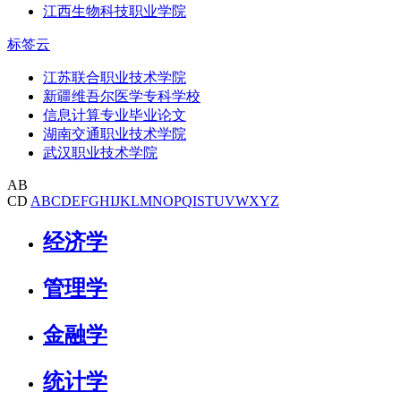
江西生物科技职业学院
标签云
江苏联合职业技术学院
新疆维吾尔医学专科学校
信息计算专业毕业论文
湖南交通职业技术学院
武汉职业技术学院
AB
CD
A
B
C
D
E
F
G
H
I
J
K
L
M
N
O
P
Q
I
S
T
U
V
W
X
Y
Z
经济学
管理学
金融学
统计学