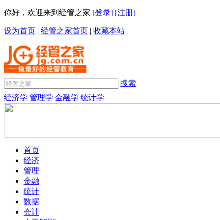
你好，欢迎来到经管之家
[登录]
[注册]
设为首页
|
经管之家首页
|
收藏本站
搜索
经济学
管理学
金融学
统计学
首页
|
经济
|
管理
|
金融
|
统计
|
数据
|
会计
|