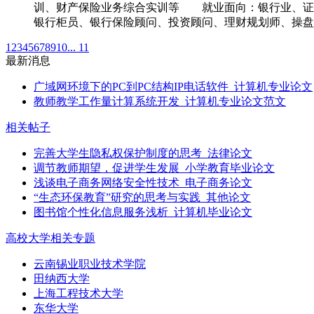
训、财产保险业务综合实训等 就业面向：银行业、证
银行柜员、银行保险顾问、投资顾问、理财规划师、操盘
1
2
3
4
5
6
7
8
9
10
... 11
最新消息
广域网环境下的PC到PC结构IP电话软件_计算机专业论文
教师教学工作量计算系统开发_计算机专业论文范文
相关帖子
完善大学生隐私权保护制度的思考_法律论文
调节教师期望，促进学生发展_小学教育毕业论文
浅谈电子商务网络安全性技术_电子商务论文
“生态环保教育”研究的思考与实践_其他论文
图书馆个性化信息服务浅析_计算机毕业论文
高校大学相关专题
云南锡业职业技术学院
田纳西大学
上海工程技术大学
东华大学