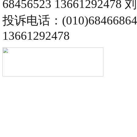
68456523 13661292478
投诉电话：(010)68466
13661292478