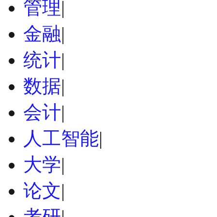
管理
|
金融
|
统计
|
数据
|
会计
|
人工智能
|
大学
|
论文
|
考研
|