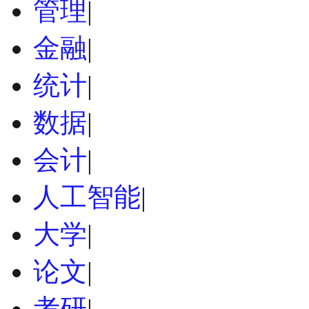
管理
|
金融
|
统计
|
数据
|
会计
|
人工智能
|
大学
|
论文
|
考研
|