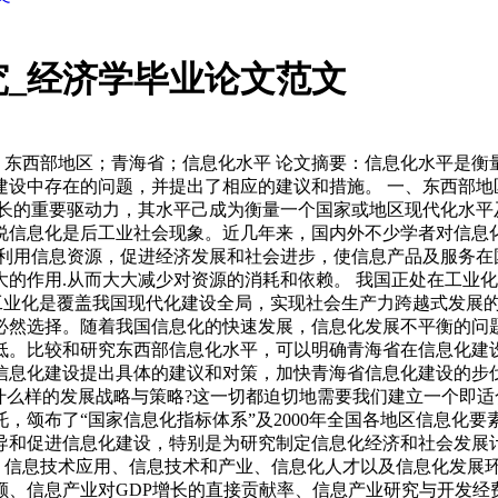
_经济学毕业论文范文
：东西部地区；青海省；信息化水平 论文摘要：信息化水平是
设中存在的问题，并提出了相应的建议和措施。 一、东西部地区
增长的重要驱动力，其水平己成为衡量一个国家或地区现代化水平
信息化是后工业社会现象。近几年来，国内外不少学者对信息化
和利用信息资源，促进经济发展和社会进步，使信息产品及服务在
的作用.从而大大减少对资源的消耗和依赖。 我国正处在工业化
动工业化是覆盖我国现代化建设全局，实现社会生产力跨越式发展
必然选择。随着我国信息化的快速发展，信息化发展不平衡的问
低。比较和研究东西部信息化水平，可以明确青海省在信息化建
息化建设提出具体的建议和对策，加快青海省信息化建设的步伐
什么样的发展战略与策略?这一切都迫切地需要我们建立一个即
部委托，颂布了“国家信息化指标体系”及2000年全国各地区信息化
导和促进信息化建设，特别是为研究制定信息化经济和社会发展
、信息技术应用、信息技术和产业、信息化人才以及信息化发展环
额、信息产业对GDP增长的直接贡献率、信息产业研究与开发经