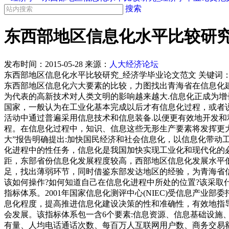
搜索
东西部地区信息化水平比较研究
发布时间：
2015-05-28
来源：
人大经济论坛
东西部地区信息化水平比较研究_经济学毕业论文范文 关键词
东西部地区信息化六大要素的比较，力图找出青海省在信息化建
为代表的高新技术对人类文明的影响越来越大.信息化正成为
国家，一般认为在工业化基本完成以后才有信息化过程，或者说
活动中通过普遍采用信息技术和信息装备.以便更有效地开发
程。在信息化过程中，知识、信息这些无形生产要素将发挥更大
大”报告明确提出:加快国民经济和社会信息化，以信息化带
化进程中的性任务，信息化是我国加快实现工业化和现代化的
距，东部省份信息化发展程度较高，西部地区信息化发展水平
足，找出薄弱环节，同时借鉴东部发达地区的经验，为青海省信
该如何操作?如何知道自己在信息化进程中所处的位置?该采取
指标体系。2001年国家信息化测评中心(NIEC)受信息产业
息化程度，提高推进信息化建设决策的性和准确性，有效地指
会发展。该指标体系包一含6个要素:信息资源、信息基础设施
有量、人均电话通话次数、每百万人互联网用户数、商务交易