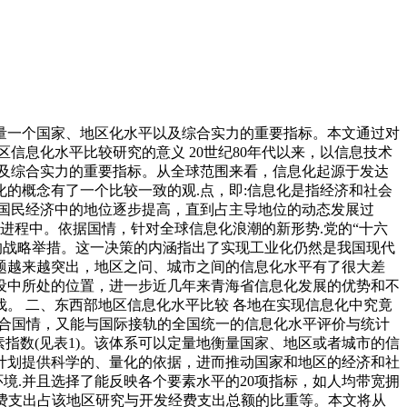
衡量一个国家、地区化水平以及综合实力的重要指标。本文通过对
信息化水平比较研究的意义 20世纪80年代以来，以信息技术
及综合实力的重要指标。从全球范围来看，信息化起源于发达
的概念有了一个比较一致的观.点，即:信息化是指经济和社会
国民经济中的地位逐步提高，直到占主导地位的动态发展过
进程中。依据国情，针对全球信息化浪潮的新形势.党的“十六
的战略举措。这一决策的内涵指出了实现工业化仍然是我国现代
题越来越突出，地区之问、城市之间的信息化水平有了很大差
设中所处的位置，进一步近几年来青海省信息化发展的优势和不
。 二、东西部地区信息化水平比较 各地在实现信息化中究竟
适合国情，又能与国际接轨的全国统一的信息化水平评价与统计
要素指数(见表1)。该体系可以定量地衡量国家、地区或者城市的信
计划提供科学的、量化的依据，进而推动国家和地区的经济和社
境.并且选择了能反映各个要素水平的20项指标，如人均带宽拥
费支出占该地区研究与开发经费支出总额的比重等。本文将从