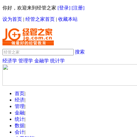
你好，欢迎来到经管之家
[登录]
[注册]
设为首页
|
经管之家首页
|
收藏本站
搜索
经济学
管理学
金融学
统计学
首页
|
经济
|
管理
|
金融
|
统计
|
数据
|
会计
|