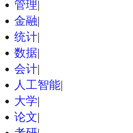
管理
|
金融
|
统计
|
数据
|
会计
|
人工智能
|
大学
|
论文
|
考研
|