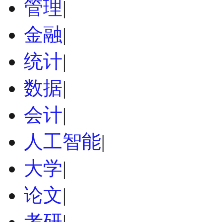
管理
|
金融
|
统计
|
数据
|
会计
|
人工智能
|
大学
|
论文
|
考研
|