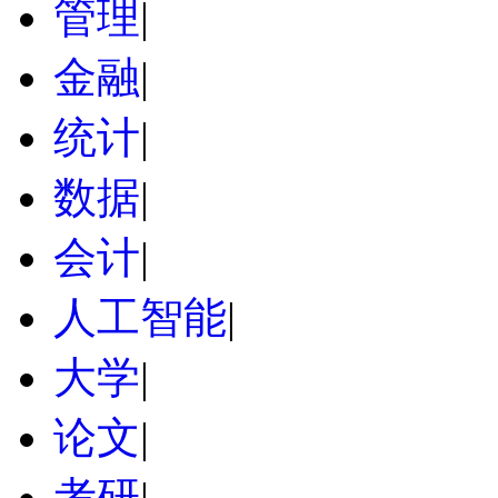
管理
|
金融
|
统计
|
数据
|
会计
|
人工智能
|
大学
|
论文
|
考研
|