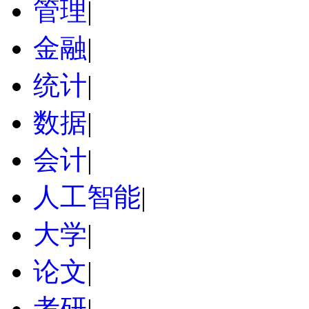
管理
|
金融
|
统计
|
数据
|
会计
|
人工智能
|
大学
|
论文
|
考研
|