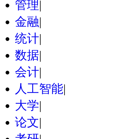
管理
|
金融
|
统计
|
数据
|
会计
|
人工智能
|
大学
|
论文
|
考研
|