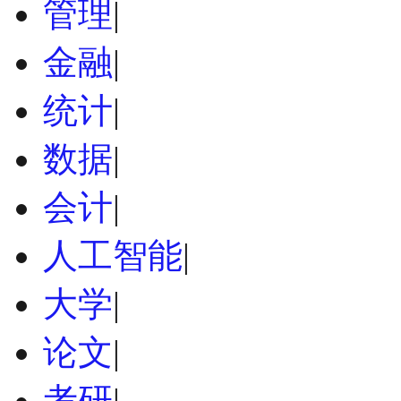
管理
|
金融
|
统计
|
数据
|
会计
|
人工智能
|
大学
|
论文
|
考研
|