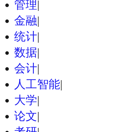
管理
|
金融
|
统计
|
数据
|
会计
|
人工智能
|
大学
|
论文
|
考研
|