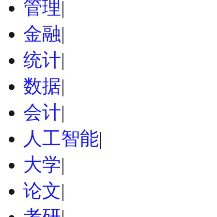
管理
|
金融
|
统计
|
数据
|
会计
|
人工智能
|
大学
|
论文
|
考研
|