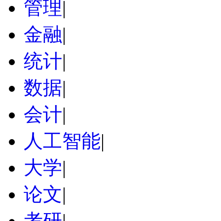
管理
|
金融
|
统计
|
数据
|
会计
|
人工智能
|
大学
|
论文
|
考研
|