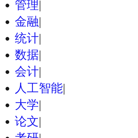
管理
|
金融
|
统计
|
数据
|
会计
|
人工智能
|
大学
|
论文
|
考研
|